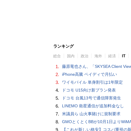
ランキング
総合
国内
政治
海外
経済
IT
1.
藤原竜也さん、「SKYSEA Client View」新CMで「AI労務改善」をアピール 働き方をAIが分析したら「すぐに休んで」と
2.
iPhone高騰 ペイディで月払い
3.
ワイモバイル 単身割引は1年限定
4.
ドコモ U15向け新プラン発表
5.
ドコモ 台風13号で通信障害発生
6.
LINEMO 衛星通信が追加料金なし
7.
米議員ら 山火事賭けに規制要求
8.
GMOとくとくBBが10月1日よりWiMAXなど月額605円値上げ！全6種の重要変更を徹
9.
【これが新しい格安】コスパ重視の新CPUを搭載した「 Beelink EQi Wildcat Lake Core 3 304」をレビューします。なんと10G LANも