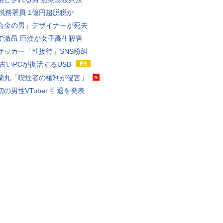
代税務署員 1億円超脱税か
合金の男」デザイナーが死去
で激昂 巨漢が女子高生殺害
サッカー「性接待」SNS紛糾
 古いPCが復活するUSB
蘭丸「喫煙者の権利が侵害」
の男性VTuber 引退を発表