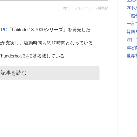
20
by ライブドアニュース編集部
「超
一言
PC
「Latitude 13 7000シリーズ」を発売した
韓国
注目
が充実し、駆動時間も約10時間となっている
岸谷
underbolt 3を2基搭載している
世界初
記事を読む