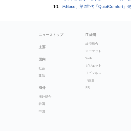
10.
米Bose、第2世代「QuietComfort」発表 ノイキャン強化、メガネ着用時の低下
ニューストップ
IT 経済
経済総合
主要
マーケット
Web
国内
ガジェット
社会
ITビジネス
政治
IT総合
海外
PR
海外総合
韓国
中国