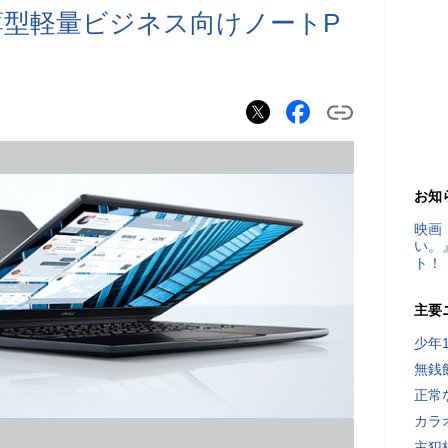
薄型軽量ビジネス向けノートP
お知
映画
い。
ト！
主要
少年
無銭
正常
カラ
主犯