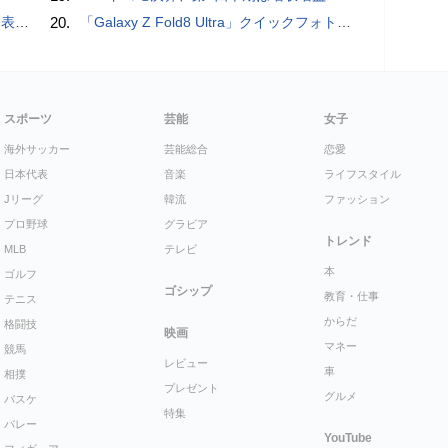
を抑制
20.
「Galaxy Z Fold8 Ultra」クイックフォトレビュー
スポーツ
芸能
女子
海外サッカー
芸能総合
恋愛
日本代表
音楽
ライフスタイル
Jリーグ
韓流
ファッション
プロ野球
グラビア
トレンド
MLB
テレビ
本
ゴルフ
ゴシップ
教育・仕事
テニス
からだ
格闘技
映画
マネー
競馬
レビュー
車
相撲
プレゼント
グルメ
バスケ
特集
バレー
YouTube