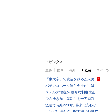
トピックス
主要
国内
海外
IT 経済
スポーツ
「東大卒」で就活を舐めた末路
パチンコホール運営会社が半減
ステルス増税か 厄介な制度改正
ひろゆき氏、就活生を一刀両断
派遣で時給2200円 将来は安心か
ホンダN-VAN G 150万円で6速MT