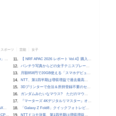
スポーツ
芸能
女子
言われる？
11.
【 NRF APAC 2026 レポート Vol.4】購入の瞬間に眠る価値 Transaction Momentとリテールの次の成長戦略
12.
パンチラ写真からどの女子テニスプレーヤーのものなのか当てるクイズ「Tennis Upskirts」
13.
月額858円で20GB使える「スマホデビュープラン U15」ドコモが提供、ahamoも割引になる親子割も
14.
NTT、第1四半期は増収増益で過去最高 IOWNや分散GPUの取り組みを説明
15.
3Dプリンターで合法＆所持登録不要のセミオートマチック銃を自作、発砲試験にも成功した猛者が登場
16.
ガンダムみたいなマウス? ただのマウスとは違うのだよ1944通りの形状に変更できる驚異のマウス
17.
『マーターズ 4Kデジタルリマスター』オールナイト上映、鬼畜な併映作品が決定 全部観たら“生還証”をプレゼント［ホラー通信］
底解説
18.
「Galaxy Z Fold8」クイックフォトレビュー
搭載していますよ
19.
NTTドコモ決算、第1四半期は増収増益 通信収入に底打ちの兆し、金融・AIを強化