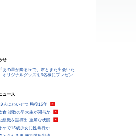
らせ
『あの星が降る丘で、君とまた出会いた
』オリジナルグッズを3名様にプレゼン
ニュース
19人にわいせつ 懲役15年
飲食 複数の早大生が関与か
な組織を誤摘出 重篤な状態
オケで15歳少女に性暴行か
格とされる男 無期懲役判決