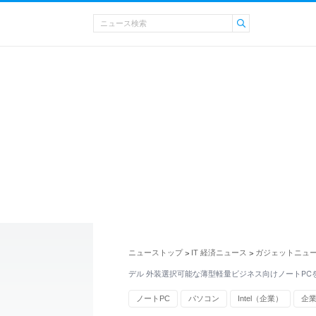
ニューストップ
IT 経済ニュース
ガジェットニュ
>
>
デル 外装選択可能な薄型軽量ビジネス向けノートPC
ノートPC
パソコン
Intel（企業）
企