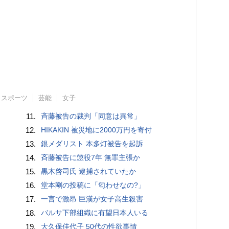
スポーツ
芸能
女子
11.
斉藤被告の裁判「同意は異常」
12.
HIKAKIN 被災地に2000万円を寄付
13.
銀メダリスト 本多灯被告を起訴
14.
斉藤被告に懲役7年 無罪主張か
15.
黒木啓司氏 逮捕されていたか
16.
堂本剛の投稿に「匂わせなの?」
17.
一言で激昂 巨漢が女子高生殺害
18.
バルサ下部組織に有望日本人いる
19.
大久保佳代子 50代の性欲事情