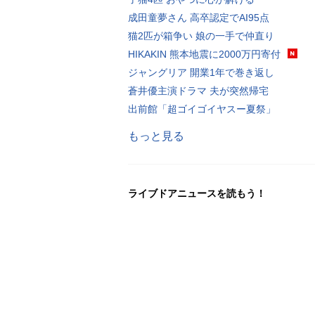
成田童夢さん 高卒認定でAI95点
猫2匹が箱争い 娘の一手で仲直り
HIKAKIN 熊本地震に2000万円寄付
ジャングリア 開業1年で巻き返し
蒼井優主演ドラマ 夫が突然帰宅
出前館「超ゴイゴイヤスー夏祭」
もっと見る
ライブドアニュースを読もう！