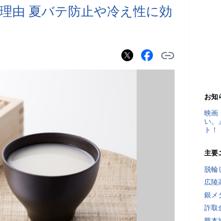
理由 夏バテ防止や冷え性に効
お知
映画
い。
ト！
主要
脱輪
広陵
銀メ
詐取
熊本