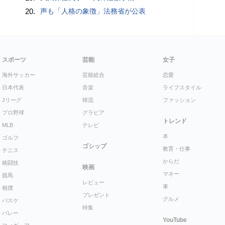
20.
声も「人格の象徴」法務省が公表
スポーツ
芸能
女子
海外サッカー
芸能総合
恋愛
日本代表
音楽
ライフスタイル
Jリーグ
韓流
ファッション
プロ野球
グラビア
トレンド
MLB
テレビ
本
ゴルフ
ゴシップ
教育・仕事
テニス
からだ
格闘技
映画
マネー
競馬
レビュー
車
相撲
プレゼント
グルメ
バスケ
特集
バレー
YouTube