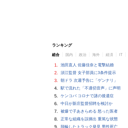
ランキング
総合
国内
政治
海外
経済
IT
1.
池田直人 佐藤佳奈と電撃結婚
2.
須江監督 女子部員に3条件提示
3.
朝ドラ 次週予告に「ゲンナリ」
4.
駅で流れた「不適切音声」に声明
5.
ケンコバ コロナで謎の後遺症
6.
中日が新庄監督招聘を検討か
7.
被爆で子あきらめる 怒った医者
8.
正常な組織を誤摘出 重篤な状態
9.
脱輪したトラック発見 男性死亡