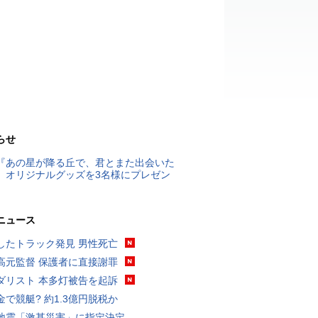
らせ
『あの星が降る丘で、君とまた出会いた
』オリジナルグッズを3名様にプレゼン
ニュース
したトラック発見 男性死亡
高元監督 保護者に直接謝罪
ダリスト 本多灯被告を起訴
金で競艇? 約1.3億円脱税か
地震「激甚災害」に指定決定