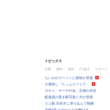
トピックス
主要
国内
海外
IT 経済
スポーツ
ちいかわラーメンに新味が登場
小僧寿し「たっぷりフェア」
ガチャ「サーチ行為」店側の本音
配達員の置き配写真に犬が登場
スコ猫 爪研ぎに潜り込んで熟睡
子猫4匹 おやつに心が解ける