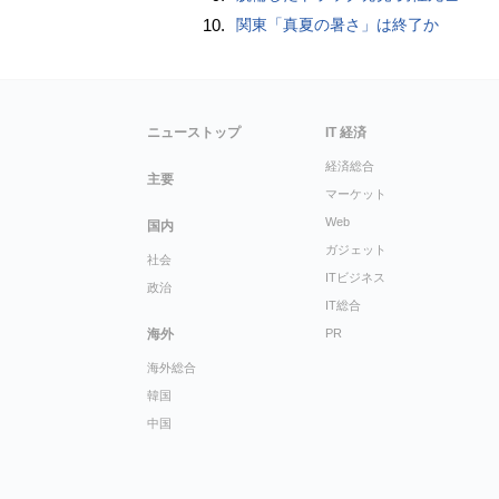
10.
関東「真夏の暑さ」は終了か
ニューストップ
IT 経済
経済総合
主要
マーケット
Web
国内
ガジェット
社会
ITビジネス
政治
IT総合
海外
PR
海外総合
韓国
中国