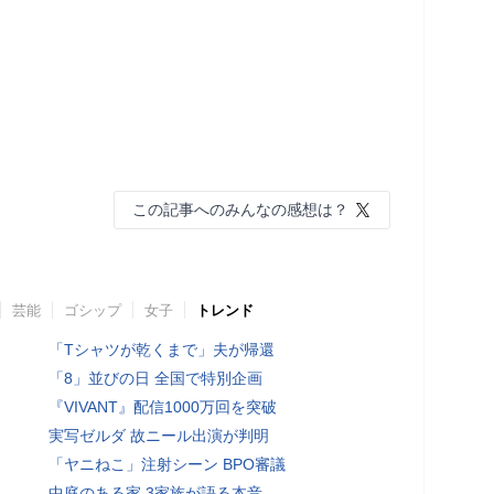
この記事へのみんなの感想は？
芸能
ゴシップ
女子
トレンド
「Tシャツが乾くまで」夫が帰還
「8」並びの日 全国で特別企画
『VIVANT』配信1000万回を突破
実写ゼルダ 故ニール出演が判明
「ヤニねこ」注射シーン BPO審議
中庭のある家 3家族が語る本音