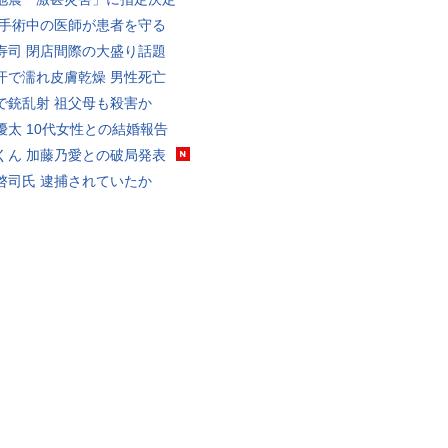
 手術中の医師が患者を守る
寿司 閉店間際の大盛り話題
汗で濡れ皮膚乾燥 男性死亡
で銃乱射 祖父母も殺害か
優太 10代女性との結婚報告
くん 加藤乃愛との破局発表
啓司氏 逮捕されていたか