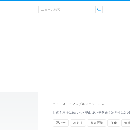
ニューストップ
グルメニュース
>
>
甘酒を夏場に飲むべき理由 夏バテ防止や冷え性に効
夏バテ
冷え症
漢方医学
便秘
健