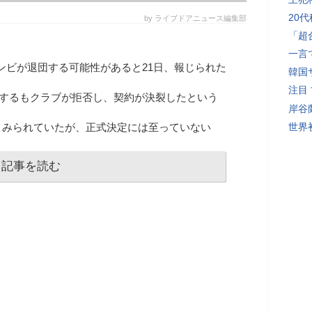
20
by ライブドアニュース編集部
「超
一言
ンビが退団する可能性があると21日、報じられた
韓国
注目
求するもクラブが拒否し、契約が決裂したという
岸谷
とみられていたが、正式決定には至っていない
世界初
記事を読む