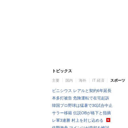
トピックス
主要
国内
海外
IT 経済
スポーツ
ビニシウス レアルと契約6年延長
本多灯被告 危険運転で在宅起訴
韓国プロ野球は猛暑で30試合中止
サラー移籍 伝説OBが格下と指摘
レ軍3連勝 村上を封じ込める
佐野海舟 マインツが売却を検討