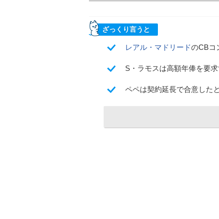
ざっくり言うと
レアル・マドリード
のCBコ
S・ラモスは高額年俸を要
ペペは契約延長で合意した