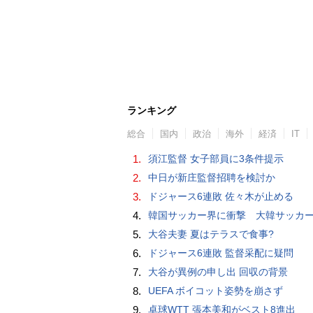
ランキング
総合
国内
政治
海外
経済
IT
1.
須江監督 女子部員に3条件提示
2.
中日が新庄監督招聘を検討か
3.
ドジャース6連敗 佐々木が止める
4.
韓国サッカー界に衝撃 大韓サッカー協会に外国人審判への“性的接待”疑惑 韓国メディア
5.
大谷夫妻 夏はテラスで食事?
6.
ドジャース6連敗 監督采配に疑問
7.
大谷が異例の申し出 回収の背景
8.
UEFA ボイコット姿勢を崩さず
9.
卓球WTT 張本美和がベスト8進出