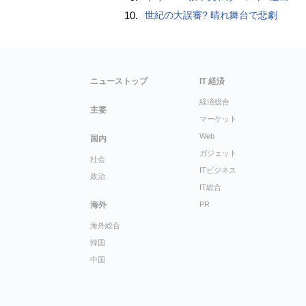
10.
世紀の大誤審? 晴れ舞台で悲劇
ニューストップ
IT 経済
経済総合
主要
マーケット
Web
国内
ガジェット
社会
ITビジネス
政治
IT総合
海外
PR
海外総合
韓国
中国