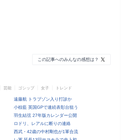
この記事へのみんなの感想は？
芸能
ゴシップ
女子
トレンド
遠藤航 トラブゾン入り打診か
小椋藍 英国GPで連続表彰台狙う
羽生結弦 27年版カレンダー公開
ロドリ、レアルに断りの連絡
西武・42歳の中村剛也が1軍合流
レ軍 延長13回サヨナラで史上初