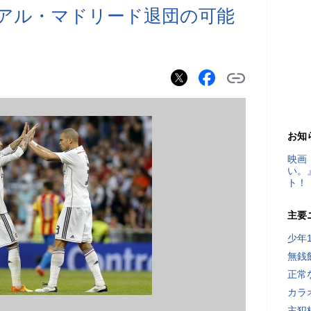
アル・マドリード退団の可能
お知
映画
い。
ト！
主要
少年
無銭
正常
カラ
主犯