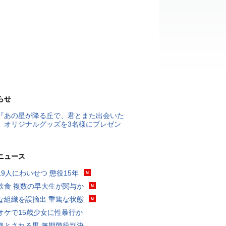
らせ
『あの星が降る丘で、君とまた出会いた
』オリジナルグッズを3名様にプレゼン
ニュース
19人にわいせつ 懲役15年
飲食 複数の早大生が関与か
な組織を誤摘出 重篤な状態
オケで15歳少女に性暴行か
格とされる男 無期懲役判決