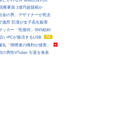
代税務署員 1億円超脱税か
合金の男」デザイナーが死去
で激昂 巨漢が女子高生殺害
サッカー「性接待」SNS紛糾
 古いPCが復活するUSB
蘭丸「喫煙者の権利が侵害」
の男性VTuber 引退を発表