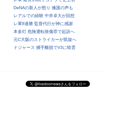
DeNAの新人が怒り 擁護の声も
レアルでの経験 中井卓大が回想
レ軍8連勝 監督代行が神に感謝
本多灯 危険運転致傷罪で起訴へ
元C大阪のストライカーが凱旋へ
ドジャース 捕手離脱でV3に暗雲