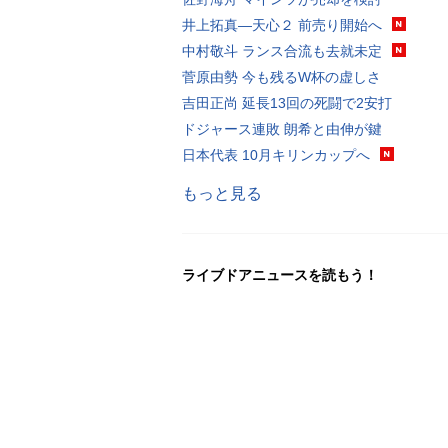
井上拓真―天心２ 前売り開始へ
中村敬斗 ランス合流も去就未定
菅原由勢 今も残るW杯の虚しさ
吉田正尚 延長13回の死闘で2安打
ドジャース連敗 朗希と由伸が鍵
日本代表 10月キリンカップへ
もっと見る
ライブドアニュースを読もう！