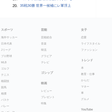
20.
35戦30勝 世界一候補にレ軍浮上
スポーツ
芸能
女子
海外サッカー
芸能総合
恋愛
日本代表
音楽
ライフスタイル
Jリーグ
韓流
ファッション
プロ野球
グラビア
トレンド
MLB
テレビ
本
ゴルフ
ゴシップ
教育・仕事
テニス
からだ
格闘技
映画
マネー
競馬
レビュー
車
相撲
プレゼント
グルメ
バスケ
特集
バレー
YouTube