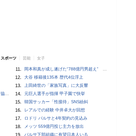
スポーツ
芸能
女子
11.
岡本和真が成し遂げた“788億円男超え” いつのまにか「3位」…見据える球団記録更新
12.
大谷 移籍後135本 歴代4位浮上
13.
上田綺世の「家族写真」に大反響
が報道
14.
元巨人選手が指揮 甲子園で快挙
15.
韓国サッカー「性接待」SNS紛糾
16.
レアルでの経験 中井卓大が回想
17.
ロドリ バルサと4年契約の見込み
18.
メッツ 559億円投じ主力を放出
19.
バルサ下部組織に有望日本人いる