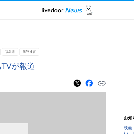
福島県
風評被害
TVが報道
お知
映画
い。