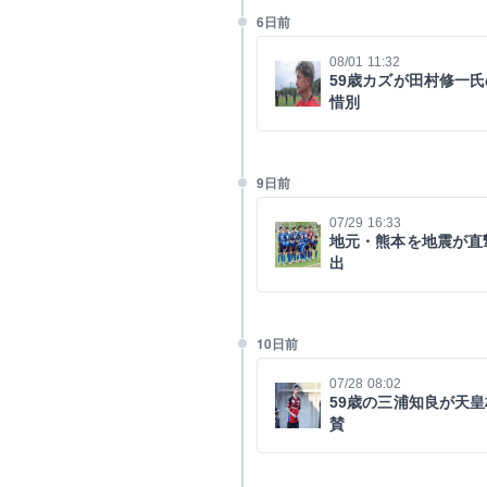
6日前
08/01 11:32
59歳カズが田村修一
惜別
9日前
07/29 16:33
地元・熊本を地震が直
出
10日前
07/28 08:02
59歳の三浦知良が天
賛