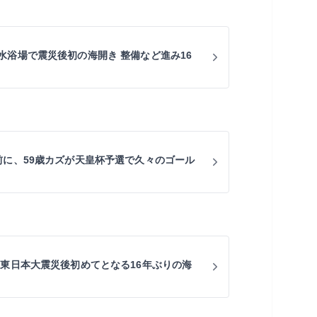
水浴場で震災後初の海開き 整備など進み16
前に、59歳カズが天皇杯予選で久々のゴール
 東日本大震災後初めてとなる16年ぶりの海