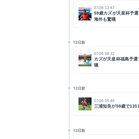
07/26 12:47
59歳カズが天皇杯予
海外も驚嘆
12日前
07/26 08:32
カズが天皇杯福島予選
嘆
12日前
07/26 05:40
三浦知良が59歳で13
12日前