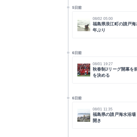
5日前
08/02 05:00
福島県浪江町の請戸海
年ぶり
6日前
08/01 19:27
秋春制Jリーグ開幕を
を決める
6日前
08/01 11:35
福島県の請戸海水浴場
開き