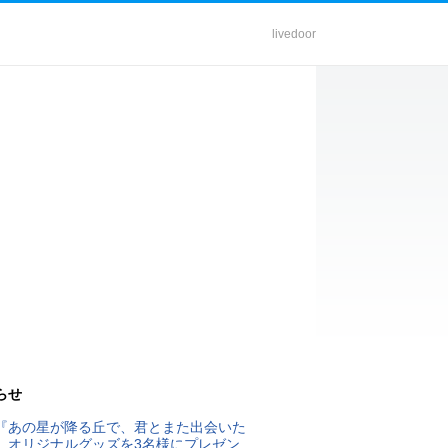
livedoor
らせ
『あの星が降る丘で、君とまた出会いた
』オリジナルグッズを3名様にプレゼン