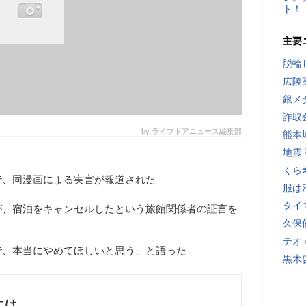
ト！
主要
脱輪
広陵
銀メ
詐取
by ライブドアニュース編集部
熊本
地震
くら
で、同漫画による実害が報道された
服は
タイ
が、宿泊をキャンセルしたという旅館関係者の証言を
久保
テオ
で、本当にやめてほしいと思う」と語った
黒木
には