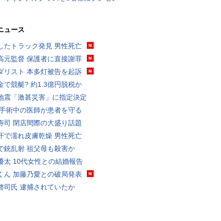
ニュース
したトラック発見 男性死亡
高元監督 保護者に直接謝罪
ダリスト 本多灯被告を起訴
金で競艇? 約1.3億円脱税か
地震「激甚災害」に指定決定
 手術中の医師が患者を守る
寿司 閉店間際の大盛り話題
汗で濡れ皮膚乾燥 男性死亡
で銃乱射 祖父母も殺害か
優太 10代女性との結婚報告
くん 加藤乃愛との破局発表
啓司氏 逮捕されていたか