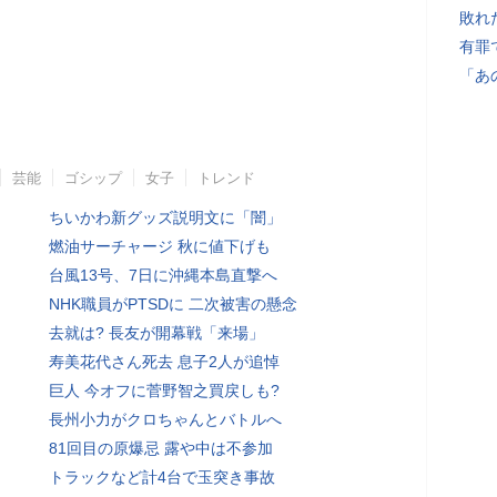
敗れ
有罪
「あ
芸能
ゴシップ
女子
トレンド
ちいかわ新グッズ説明文に「闇」
燃油サーチャージ 秋に値下げも
台風13号、7日に沖縄本島直撃へ
NHK職員がPTSDに 二次被害の懸念
去就は? 長友が開幕戦「来場」
寿美花代さん死去 息子2人が追悼
巨人 今オフに菅野智之買戻しも?
長州小力がクロちゃんとバトルへ
81回目の原爆忌 露や中は不参加
トラックなど計4台で玉突き事故