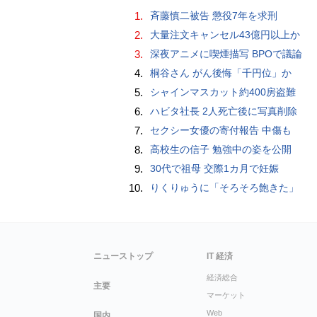
1.
斉藤慎二被告 懲役7年を求刑
2.
大量注文キャンセル43億円以上か
3.
深夜アニメに喫煙描写 BPOで議論
4.
桐谷さん がん後悔「千円位」か
5.
シャインマスカット約400房盗難
6.
ハビタ社長 2人死亡後に写真削除
7.
セクシー女優の寄付報告 中傷も
8.
高校生の信子 勉強中の姿を公開
9.
30代で祖母 交際1カ月で妊娠
10.
りくりゅうに「そろそろ飽きた」
ニューストップ
IT 経済
経済総合
主要
マーケット
Web
国内