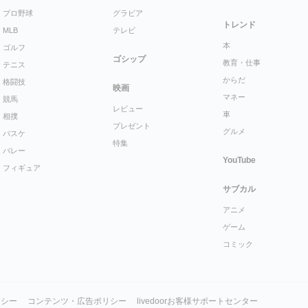
プロ野球
グラビア
トレンド
MLB
テレビ
本
ゴルフ
ゴシップ
教育・仕事
テニス
からだ
格闘技
映画
マネー
競馬
レビュー
車
相撲
プレゼント
グルメ
バスケ
特集
バレー
YouTube
フィギュア
サブカル
アニメ
ゲーム
コミック
リシー
コンテンツ・広告ポリシー
livedoorお客様サポートセンター