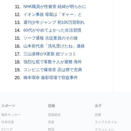
11.
NHK職員が性被害 経緯が明らかに
12.
イオン事故 母親は「ギャー」と
13.
週刊少年ジャンプ 初100万部割れ
14.
60代がやめてよかった生活習慣
15.
ソープ通報 元従業員のその後
16.
山本前代表「洗礼受けたね」連絡
17.
三山凌輝がX更新 総ツッコミ
18.
強烈な屁で客数十人が避難 海外
19.
コンビニで爆発音 店は煙で充満
20.
橋本環奈 撮影現場で窃盗事件
スポーツ
芸能
女子
海外サッカー
芸能総合
恋愛
日本代表
音楽
ライフスタイル
Jリーグ
韓流
ファッション