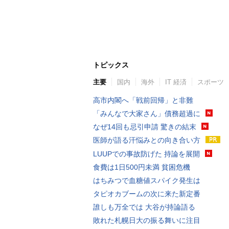
トピックス
主要
国内
海外
IT 経済
スポーツ
高市内閣へ「戦前回帰」と非難
「みんなで大家さん」債務超過に
なぜ14回も忌引申請 驚きの結末
医師が語る汗悩みとの向き合い方
LUUPでの事故防げた 持論を展開
食費は1日500円未満 貧困危機
はちみつで血糖値スパイク発生は
タピオカブームの次に来た新定番
誰しも万全では 大谷が持論語る
敗れた札幌日大の振る舞いに注目