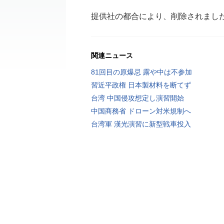
提供社の都合により、削除されまし
関連ニュース
81回目の原爆忌 露や中は不参加
習近平政権 日本製材料を断てず
台湾 中国侵攻想定し演習開始
中国商務省 ドローン対米規制へ
台湾軍 漢光演習に新型戦車投入