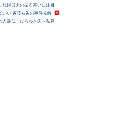
た札幌日大の振る舞いに注目
でいい 斉藤被告の事件見解
の人最低」ひろゆき氏へ私見