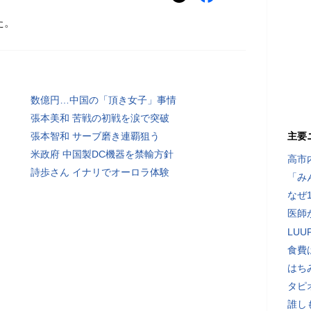
た。
数億円…中国の「頂き女子」事情
張本美和 苦戦の初戦を涙で突破
張本智和 サーブ磨き連覇狙う
主要
米政府 中国製DC機器を禁輸方針
高市
詩歩さん イナリでオーロラ体験
「み
なぜ
医師
LU
食費
はち
タピ
誰し