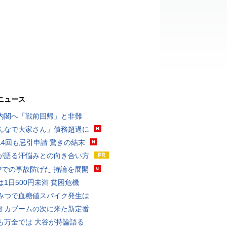
ニュース
内閣へ「戦前回帰」と非難
んなで大家さん」債務超過に
14回も忌引申請 驚きの結末
が語る汗悩みとの向き合い方
UPでの事故防げた 持論を展開
は1日500円未満 貧困危機
みつで血糖値スパイク発生は
オカブームの次に来た新定番
も万全では 大谷が持論語る