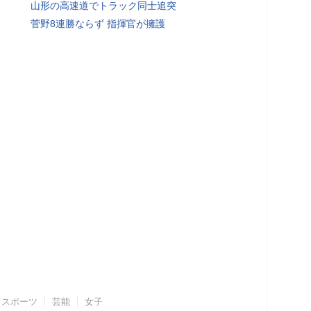
山形の高速道でトラック同士追突
菅野8連勝ならず 指揮官が擁護
スポーツ
芸能
女子