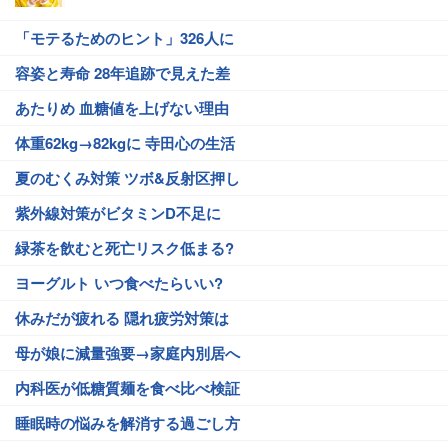
「モテるためのヒント」326人に
容姿と寿命 28年追跡で見えた差
あたりめ 血糖値を上げない理由
体重62kg→82kgに 寺田心の生活
夏のむくみ対策 ツボ&反射区押し
紫外線対策がビタミンD不足に
緑茶を飲むと死亡リスク低まる?
ヨーグルト いつ食べたらいい?
休みだが疲れる 隠れ疲労対策は
母が娘に減量強要→家庭内別居へ
内科医が低糖質麺を食べ比べ検証
睡眠時の悩みを解消する過ごし方