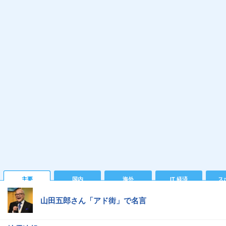
主要
国内
海外
IT 経済
ス
山田五郎さん「アド街」で名言