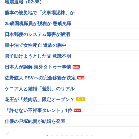
地震速報（02:58）
熊本の被災地で「火事場泥棒」か
25歳国税職員が脱税か 懲戒免職
日本郵便のシステム障害が解消
車中泊で女性死亡 遺族の胸中
息子助けようとした父 意識不明
日本人が誤解 海外タトゥー事情
佐野航大 PSVへの完全移籍が決定
ケニア人と結婚「差別」のリアル
花王が「焼肉店」限定オープン？
「許せない不祥事タレント」1位
俳優の戸塚純貴が結婚を発表