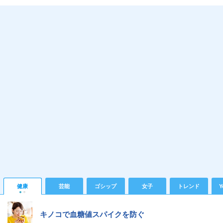
健康
芸能
ゴシップ
女子
トレンド
Y
キノコで血糖値スパイクを防ぐ