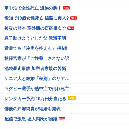
車中泊で女性死亡 遺族の胸中
愛知で19歳女性死亡 線路に侵入?
被災の熊本 室外機の窃盗相次ぐ
息子助けようとした父 意識不明
猛暑でも「冷房を控える」7割超
秋篠宮家が「ご静養」されない訳
池袋暴走事故 加害者家族の苦悩
ケニア人と結婚「差別」のリアル
ラグビー選手が熱中症で倒れ死亡
レンタカー予約 10万円分当たる
俳優の戸塚純貴が結婚を発表
配信で激怒 堀大輔氏が物議