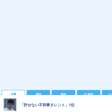
主要
国内
海外
IT 経済
ス
「許せない不祥事タレント」1位