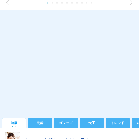
健康
芸能
ゴシップ
女子
トレンド
Y