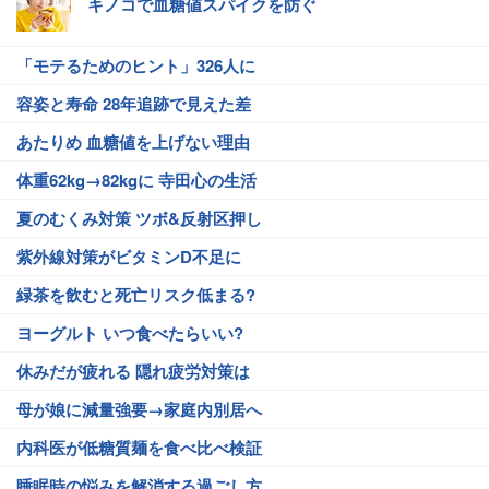
キノコで血糖値スパイクを防ぐ
「モテるためのヒント」326人に
容姿と寿命 28年追跡で見えた差
あたりめ 血糖値を上げない理由
体重62kg→82kgに 寺田心の生活
夏のむくみ対策 ツボ&反射区押し
紫外線対策がビタミンD不足に
緑茶を飲むと死亡リスク低まる?
ヨーグルト いつ食べたらいい?
休みだが疲れる 隠れ疲労対策は
母が娘に減量強要→家庭内別居へ
内科医が低糖質麺を食べ比べ検証
睡眠時の悩みを解消する過ごし方