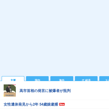
主要
国内
海外
IT 経済
ス
高市首相の発言に被爆者が批判
女性遺体発見から2年 54歳娘逮捕