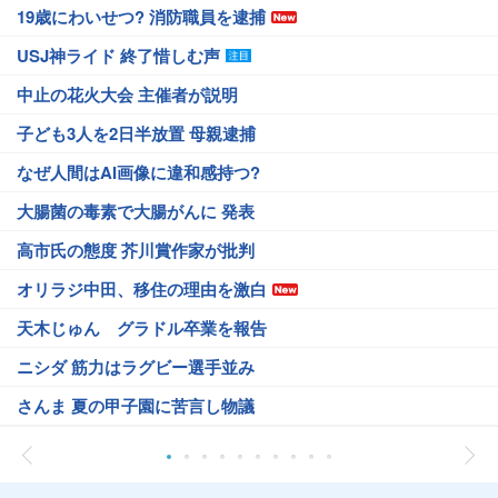
19歳にわいせつ? 消防職員を逮捕
USJ神ライド 終了惜しむ声
中止の花火大会 主催者が説明
子ども3人を2日半放置 母親逮捕
なぜ人間はAI画像に違和感持つ?
大腸菌の毒素で大腸がんに 発表
高市氏の態度 芥川賞作家が批判
オリラジ中田、移住の理由を激白
天木じゅん グラドル卒業を報告
ニシダ 筋力はラグビー選手並み
さんま 夏の甲子園に苦言し物議