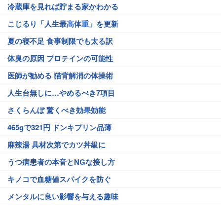
冷蔵庫を見れば貯まる家かわかる
こじるり「人生最高体重」を更新
夏の寝不足 食事制限でも太る訳
体臭の原因 プロテインの可能性
医師が勧める 猫背解消の体操術
人生台無しに…やめるべき7項目
さくらんぼ 驚くべき効果効能
465gで321円 ドンキプリン品薄
麻辣湯 具材次第でカツ丼級に
うつ病患者の本音とNGな接し方
キノコで血糖値スパイクを防ぐ
メンタルに良い影響を与える趣味