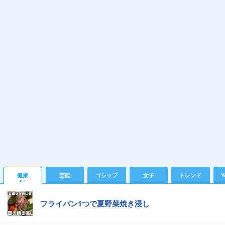
健康
芸能
ゴシップ
女子
トレンド
Y
フライパン1つで夏野菜焼き浸し