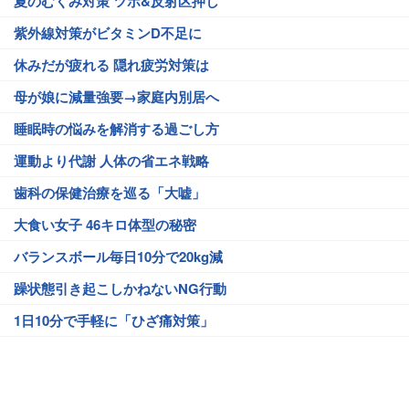
夏のむくみ対策 ツボ&反射区押し
紫外線対策がビタミンD不足に
休みだが疲れる 隠れ疲労対策は
母が娘に減量強要→家庭内別居へ
睡眠時の悩みを解消する過ごし方
運動より代謝 人体の省エネ戦略
歯科の保健治療を巡る「大嘘」
大食い女子 46キロ体型の秘密
バランスボール毎日10分で20kg減
躁状態引き起こしかねないNG行動
1日10分で手軽に「ひざ痛対策」