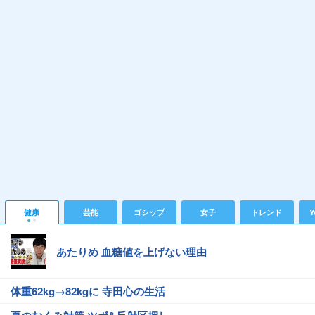
健康
芸能
ゴシップ
女子
トレンド
Y
あたりめ 血糖値を上げない理由
体重62kg→82kgに 寺田心の生活