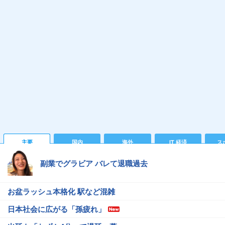
主要
国内
海外
IT 経済
ス
副業でグラビア バレて退職過去
お盆ラッシュ本格化 駅など混雑
日本社会に広がる「孫疲れ」