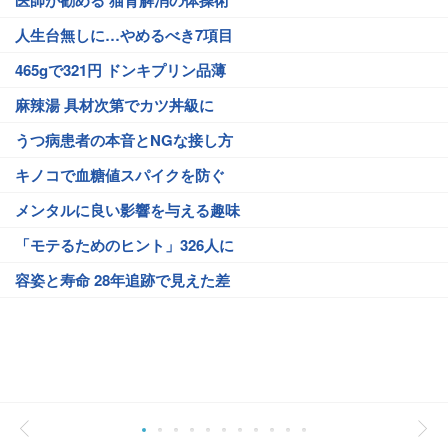
医師が勧める 猫背解消の体操術
人生台無しに…やめるべき7項目
465gで321円 ドンキプリン品薄
麻辣湯 具材次第でカツ丼級に
うつ病患者の本音とNGな接し方
キノコで血糖値スパイクを防ぐ
メンタルに良い影響を与える趣味
「モテるためのヒント」326人に
容姿と寿命 28年追跡で見えた差