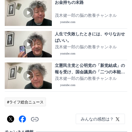
お金持ちの末路
茂木健一郎の脳の教養チャンネル
youtube.com
人生で失敗したときには、やりなおせ
ばいい。
茂木健一郎の脳の教養チャンネル
youtube.com
立憲民主党と公明党の「新党結成」の
報を受け、国会議員の「二つの本能」
について考える
茂木健一郎の脳の教養チャンネル
youtube.com
#ライフ総合ニュース
みんなの感想は？
チャンネル情報