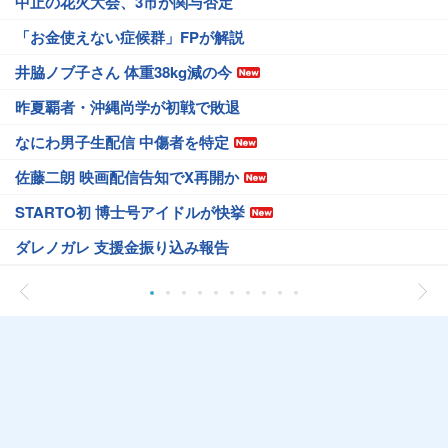
中止の花火大会、3市が関与否定
「お金使えない症候群」FPが解説
井脇ノブ子さん 体重38kg減の今
昨夏覇者・沖縄尚学が初戦で敗退
なにわ男子生配信 中傷者を特定
佐藤二朗 映画配信告知でX再開か
STARTO初 博士号アイドルが快挙
ダレノガレ 支援金振り込み報告