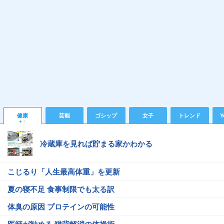
健康
芸能
ゴシップ
女子
トレンド
Y
冷蔵庫を見れば貯まる家かわかる
こじるり「人生最高体重」を更新
夏の寝不足 食事制限でも太る訳
体臭の原因 プロテインの可能性