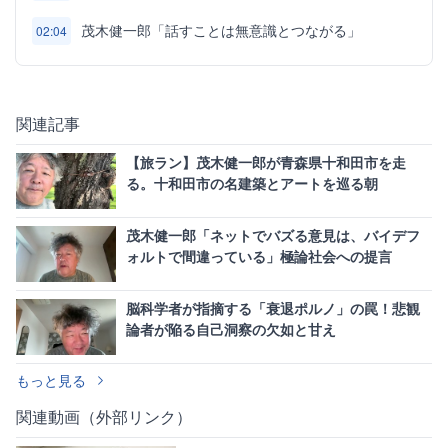
茂木健一郎「話すことは無意識とつながる」
02:04
関連記事
【旅ラン】茂木健一郎が青森県十和田市を走
る。十和田市の名建築とアートを巡る朝
茂木健一郎「ネットでバズる意見は、バイデフ
ォルトで間違っている」極論社会への提言
脳科学者が指摘する「衰退ポルノ」の罠！悲観
論者が陥る自己洞察の欠如と甘え
もっと見る
関連動画（外部リンク）