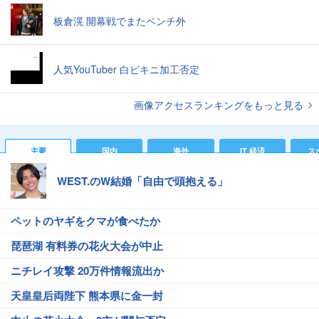
板倉滉 開幕戦でまたベンチ外
人気YouTuber 白ビキニ加工否定
画像アクセスランキングをもっと見る
主要
国内
海外
IT 経済
ス
WEST.のW結婚「自由で頭抱える」
ペットのヤギをクマが食べたか
琵琶湖 有料券の花火大会が中止
ニチレイ攻撃 20万件情報流出か
天皇皇后両陛下 熊本県に金一封