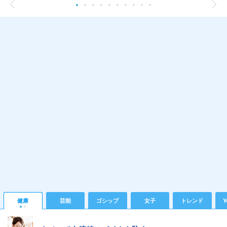
健康
芸能
ゴシップ
女子
トレンド
Y