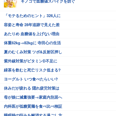
キノコで血糖値スパイクを防ぐ
「モテるためのヒント」326人に
容姿と寿命 28年追跡で見えた差
あたりめ 血糖値を上げない理由
体重62kg→82kgに 寺田心の生活
夏のむくみ対策 ツボ&反射区押し
紫外線対策がビタミンD不足に
緑茶を飲むと死亡リスク低まる?
ヨーグルト いつ食べたらいい?
休みだが疲れる 隠れ疲労対策は
母が娘に減量強要→家庭内別居へ
内科医が低糖質麺を食べ比べ検証
睡眠時の悩みを解消する過ごし方