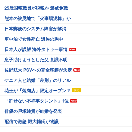
25歳国税職員が脱税か 懲戒免職
熊本の被災地で「火事場泥棒」か
日本郵便のシステム障害が解消
車中泊で女性死亡 遺族の胸中
日本人が誤解 海外タトゥー事情
息子助けようとした父 意識不明
佐野航大 PSVへの完全移籍が決定
ケニア人と結婚「差別」のリアル
花王が「焼肉店」限定オープン？
「許せない不祥事タレント」1位
俳優の戸塚純貴が結婚を発表
配信で激怒 堀大輔氏が物議