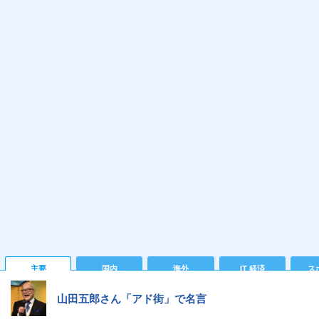
主要
国内
海外
IT 経済
ス
山田五郎さん「アド街」で名言