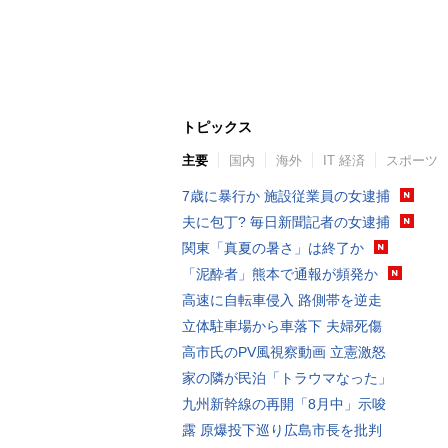
トピックス
主要
国内
海外
IT 経済
スポーツ
7歳に暴行か 施設従業員の女逮捕
夫に包丁? 毎日新聞記者の女逮捕
関東「真夏の暑さ」は終了か
「泥酔者」熊本で通報が頻発か
高速に自転車侵入 路側帯を逆走
立体駐車場から車落下 夫婦死傷
高市氏のPV風視察動画 立憲激怒
家の隣が民泊「トラウマなった」
九州新幹線の再開「8月中」示唆
露 原爆投下巡り広島市長を批判