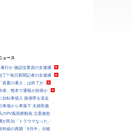
ニュース
に暴行か 施設従業員の女逮捕
包丁? 毎日新聞記者の女逮捕
「真夏の暑さ」は終了か
酔者」熊本で通報が頻発か
に自転車侵入 路側帯を逆走
駐車場から車落下 夫婦死傷
氏のPV風視察動画 立憲激怒
隣が民泊「トラウマなった」
新幹線の再開「8月中」示唆