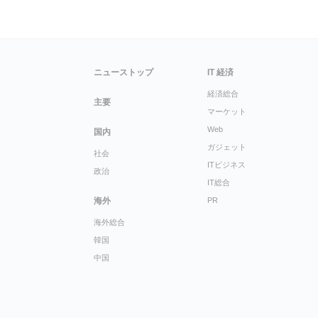
ニューストップ
IT 経済
経済総合
主要
マーケット
Web
国内
ガジェット
社会
ITビジネス
政治
IT総合
海外
PR
海外総合
韓国
中国