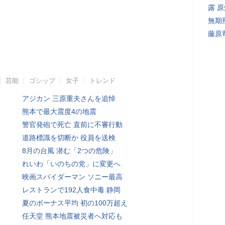
露 
無期
藤原
芸能
ゴシップ
女子
トレンド
アジカン 三原重夫さんを追悼
熊本で最大震度4の地震
警官発砲で死亡 直前に不審行動
道路標識を切断か 役員を送検
8月の台風 潜む「2つの危険」
れいわ「いのちの党」に変更へ
映画スパイダーマン ソニー最高
レストランで192人食中毒 静岡
夏のボーナス平均 初の100万超え
任天堂 熊本地震被災者へ対応も