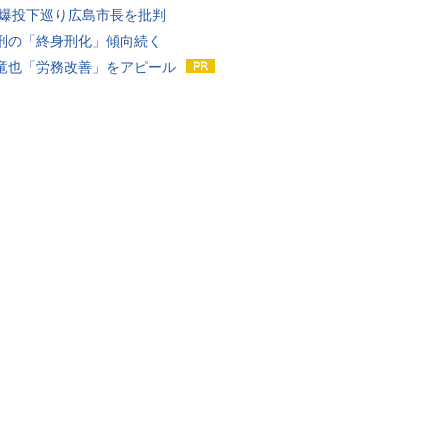
原爆投下巡り広島市長を批判
刑の「終身刑化」傾向続く
竜也「労務改善」をアピール