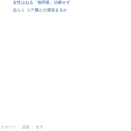
女性はねる「無呼吸」治療せず
志らく コア層との溝深まるか
スポーツ
芸能
女子