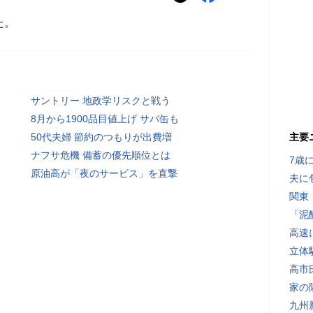
た。
サントリー 地政学リスクと戦う
8月から1900品目値上げ サバ缶も
50代夫婦 節約のつもりが出費増
主要
ナフサ危機 備蓄の優先順位とは
7歳
原油高が「夜のサービス」を直撃
夫に
関東
「泥
高速
立体
高市
家の
九州