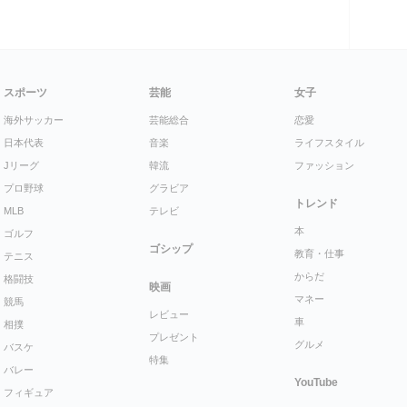
スポーツ
芸能
女子
海外サッカー
芸能総合
恋愛
日本代表
音楽
ライフスタイル
Jリーグ
韓流
ファッション
プロ野球
グラビア
トレンド
MLB
テレビ
本
ゴルフ
ゴシップ
教育・仕事
テニス
からだ
格闘技
映画
マネー
競馬
レビュー
車
相撲
プレゼント
グルメ
バスケ
特集
バレー
YouTube
フィギュア