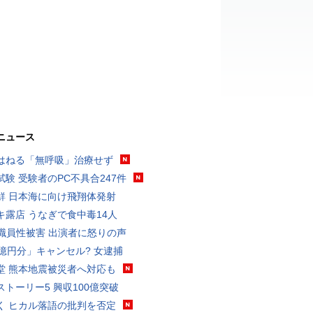
ニュース
はねる「無呼吸」治療せず
試験 受験者のPC不具合247件
鮮 日本海に向け飛翔体発射
キ露店 うなぎで食中毒14人
K職員性被害 出演者に怒りの声
3億円分」キャンセル? 女逮捕
堂 熊本地震被災者へ対応も
ストーリー5 興収100億突破
く ヒカル落語の批判を否定