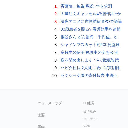
1.
斉藤慎二被告 懲役7年を求刑
2.
大量注文キャンセル43億円以上か
3.
深夜アニメに喫煙描写 BPOで議論
4.
90歳患者を殴る? 看護助手を逮捕
5.
桐谷さん がん後悔「千円位」か
6.
シャインマスカット約400房盗難
7.
高校生の信子 勉強中の姿を公開
8.
客を閉め出します SAで徹底対策
9.
ハビタ社長 2人死亡後に写真削除
10.
セクシー女優の寄付報告 中傷も
ニューストップ
IT 経済
経済総合
主要
マーケット
Web
国内