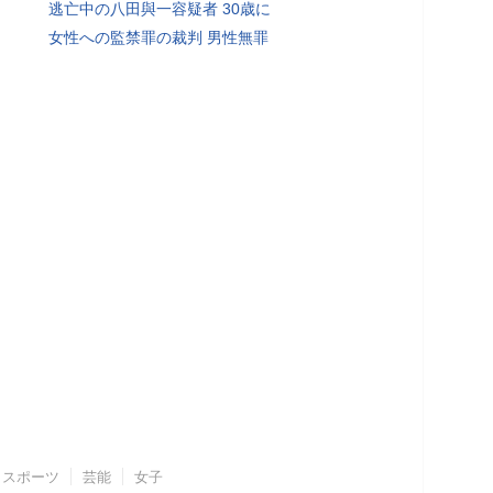
逃亡中の八田與一容疑者 30歳に
女性への監禁罪の裁判 男性無罪
スポーツ
芸能
女子