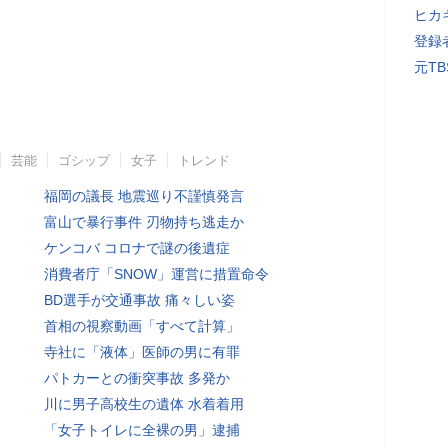
ヒカキ
登録者
元T
芸能
ゴシップ
女子
トレンド
福岡の議長 地震巡り不謹慎発言
富山で暴行事件 刃物持ち逃走か
ケンコバ コロナで謎の後遺症
消費者庁「SNOW」運営に措置命令
BD選手が交通事故 痛々しい姿
首相の視察動画「すべて計算」
寺社に「液体」医師の男に有罪
パトカーとの衝突事故 多発か
川に男子高校生の遺体 水着着用
「女子トイレに全裸の男」逮捕