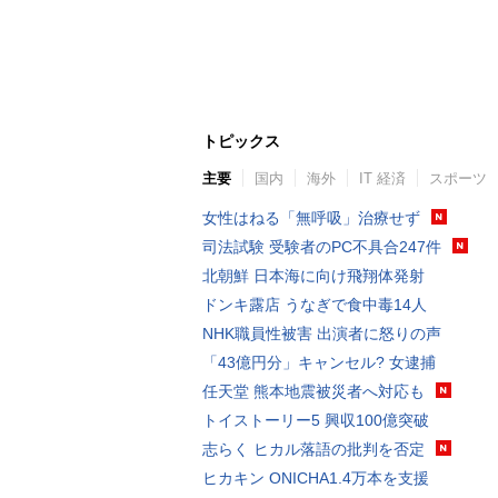
トピックス
主要
国内
海外
IT 経済
スポーツ
女性はねる「無呼吸」治療せず
司法試験 受験者のPC不具合247件
北朝鮮 日本海に向け飛翔体発射
ドンキ露店 うなぎで食中毒14人
NHK職員性被害 出演者に怒りの声
「43億円分」キャンセル? 女逮捕
任天堂 熊本地震被災者へ対応も
トイストーリー5 興収100億突破
志らく ヒカル落語の批判を否定
ヒカキン ONICHA1.4万本を支援