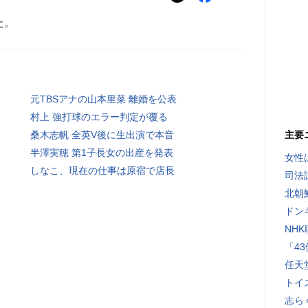
た。
元TBSアナの山本里菜 離婚を公表
村上 強打球のエラー判定が覆る
桑木志帆 全英V後に生出演で本音
主要
半澤実穂 第1子長女の出産を発表
女性
しなこ、現在の仕事は原宿で店長
司法
北朝
ドン
NH
「4
任天
トイ
志ら