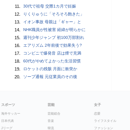
11.
30代で祖母 交際1カ月で妊娠
12.
りくりゅうに「そろそろ飽きた」
13.
イオン事故 母親は「ギャー」と
14.
NHK職員が性被害 経緯が明らかに
15.
週刊少年ジャンプ 初100万部割れ
16.
エアリズム 2年前後で効果失う?
17.
コンビニで爆発音 店は煙で充満
18.
60代がやめてよかった生活習慣
19.
ロケットの残骸 月面に衝突か
20.
ソープ通報 元従業員のその後
スポーツ
芸能
女子
海外サッカー
芸能総合
恋愛
日本代表
音楽
ライフスタイル
Jリーグ
韓流
ファッション