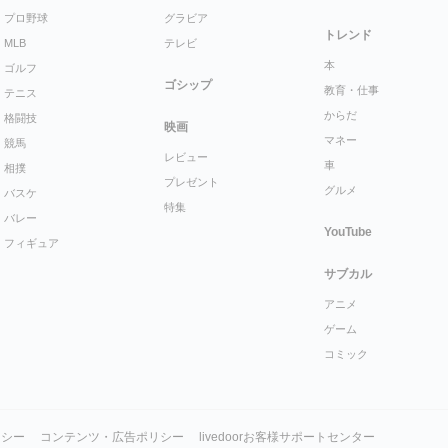
プロ野球
グラビア
トレンド
MLB
テレビ
本
ゴルフ
ゴシップ
教育・仕事
テニス
からだ
格闘技
映画
マネー
競馬
レビュー
車
相撲
プレゼント
グルメ
バスケ
特集
バレー
YouTube
フィギュア
サブカル
アニメ
ゲーム
コミック
リシー
コンテンツ・広告ポリシー
livedoorお客様サポートセンター