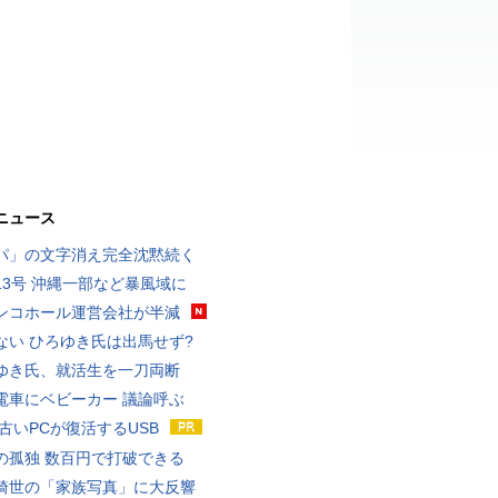
ニュース
パ」の文字消え完全沈黙続く
13号 沖縄一部など暴風域に
ンコホール運営会社が半減
ない ひろゆき氏は出馬せず?
ゆき氏、就活生を一刀両断
電車にベビーカー 議論呼ぶ
 古いPCが復活するUSB
の孤独 数百円で打破できる
綺世の「家族写真」に大反響