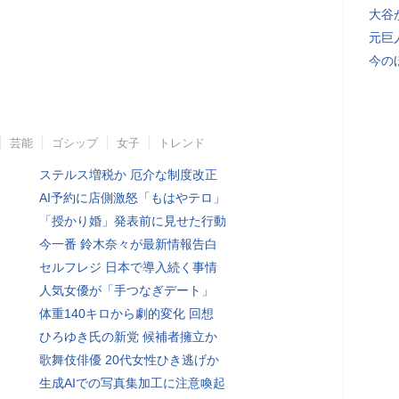
大谷
元巨
今の
芸能
ゴシップ
女子
トレンド
ステルス増税か 厄介な制度改正
AI予約に店側激怒「もはやテロ」
「授かり婚」発表前に見せた行動
今一番 鈴木奈々が最新情報告白
セルフレジ 日本で導入続く事情
人気女優が「手つなぎデート」
体重140キロから劇的変化 回想
ひろゆき氏の新党 候補者擁立か
歌舞伎俳優 20代女性ひき逃げか
生成AIでの写真集加工に注意喚起