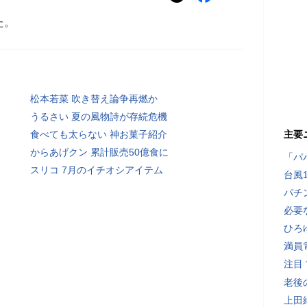
た。
松本若菜 吹き替え論争再燃か
うるさい 夏の風物詩が存続危機
食べても太らない 神お菓子紹介
主要
からあげクン 累計販売50億食に
「パ
スリコ 7月のイチオシアイテム
台風
パチ
必要
ひろ
満員
注目
老後
上田