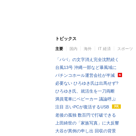
トピックス
主要
国内
海外
IT 経済
スポーツ
「パパ」の文字消え完全沈黙続く
台風13号 沖縄一部など暴風域に
パチンコホール運営会社が半減
必要ない ひろゆき氏は出馬せず?
ひろゆき氏、就活生を一刀両断
満員電車にベビーカー 議論呼ぶ
注目 古いPCが復活するUSB
老後の孤独 数百円で打破できる
上田綺世の「家族写真」に大反響
大谷が異例の申し出 回収の背景