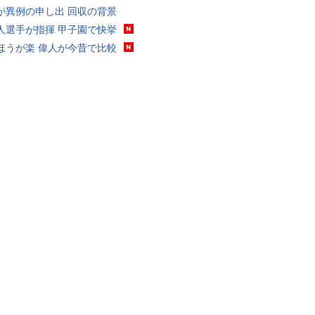
が異例の申し出 回収の背景
人選手が指揮 甲子園で快挙
ほうが楽 偉人が今昔で比較