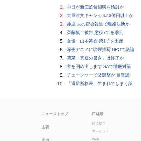
1.
中日が新庄監督招聘を検討か
2.
大量注文キャンセル43億円以上か
3.
趣里 夫の密会報道で離婚決断か
4.
斉藤慎二被告 懲役7年を求刑
5.
女優・山本舞香 第1子を出産
6.
深夜アニメに喫煙描写 BPOで議論
7.
関東「真夏の暑さ」は終了か
8.
客を閉め出します SAで徹底対策
9.
チェーンソーで父襲撃か 目撃談
10.
「避難所格差」生まれてしまう訳
ニューストップ
IT 経済
経済総合
主要
マーケット
Web
国内