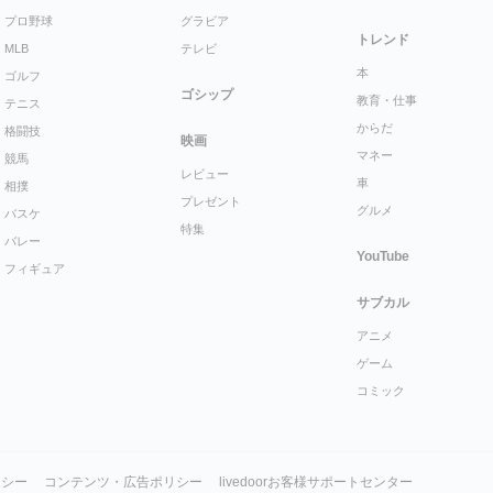
プロ野球
グラビア
トレンド
MLB
テレビ
本
ゴルフ
ゴシップ
教育・仕事
テニス
からだ
格闘技
映画
マネー
競馬
レビュー
車
相撲
プレゼント
グルメ
バスケ
特集
バレー
YouTube
フィギュア
サブカル
アニメ
ゲーム
コミック
リシー
コンテンツ・広告ポリシー
livedoorお客様サポートセンター