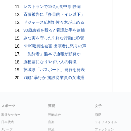
11.
レストランで192人食中毒 静岡
12.
斉藤被告に「多目的トイレ以下」
13.
ドジャース6連敗 佐々木が止める
14.
90歳患者を殴る? 看護助手を逮捕
15.
みな実を守った? 粋な行動に称賛
16.
NHK職員性被害 出演者に怒りの声
17.
「泥酔者」熊本で通報が頻発か
18.
脳梗塞になりやすい人の特徴
19.
茨城県「パスポート」発行を発表
20.
7歳に暴行か 施設従業員の女逮捕
スポーツ
芸能
女子
海外サッカー
芸能総合
恋愛
日本代表
音楽
ライフスタイル
Jリーグ
韓流
ファッション