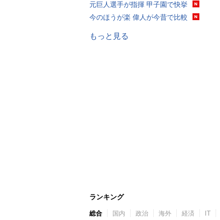
元巨人選手が指揮 甲子園で快挙
今のほうが楽 偉人が今昔で比較
もっと見る
ランキング
総合
国内
政治
海外
経済
IT