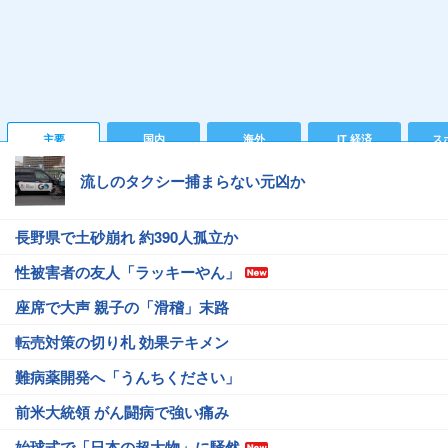
主要
国内
海外
IT 経済
ス
流しのタクシー捕まらない元凶か
長野県で土砂崩れ 約390人孤立か
性被害者の友人「ラッキーやん」
座席で大声 親子の「滑稽」末路
転売対策の切り札 効果テキメン
難病薬開発へ「うんちください」
前米大統領 がん闘病で強い痛み
始球式で「日本の超大物」に騒然