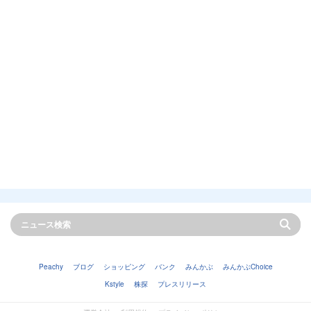
Peachy
ブログ
ショッピング
バンク
みんかぶ
みんかぶChoice
Kstyle
株探
プレスリリース