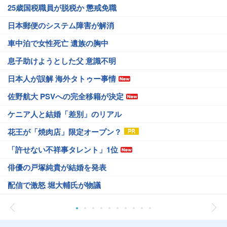
25歳国税職員が脱税か 懲戒免職
日本郵便のシステム障害が解消
車中泊で女性死亡 遺族の胸中
息子助けようとした父 意識不明
日本人が誤解 海外タトゥー事情
佐野航大 PSVへの完全移籍が決定
ケニア人と結婚「差別」のリアル
花王が「焼肉店」限定オープン？
「許せない不祥事タレント」1位
俳優の戸塚純貴が結婚を発表
配信で激怒 堀大輔氏が物議