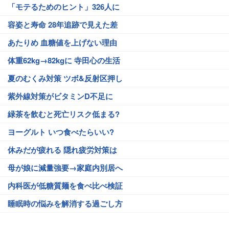
「モテるためのヒント」326人に
容姿と寿命 28年追跡で見えた差
あたりめ 血糖値を上げない理由
体重62kg→82kgに 寺田心の生活
夏のむくみ対策 ツボ&反射区押し
紫外線対策がビタミンD不足に
緑茶を飲むと死亡リスク低まる?
ヨーグルト いつ食べたらいい?
休みだが疲れる 隠れ疲労対策は
母が娘に減量強要→家庭内別居へ
内科医が低糖質麺を食べ比べ検証
睡眠時の悩みを解消する過ごし方