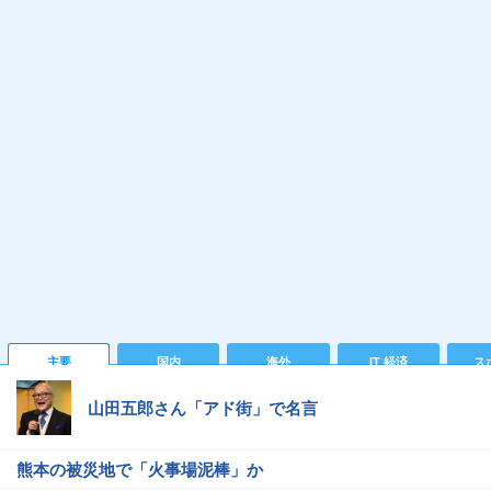
主要
国内
海外
IT 経済
ス
山田五郎さん「アド街」で名言
熊本の被災地で「火事場泥棒」か