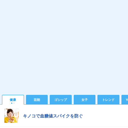
健康
芸能
ゴシップ
女子
トレンド
Y
キノコで血糖値スパイクを防ぐ