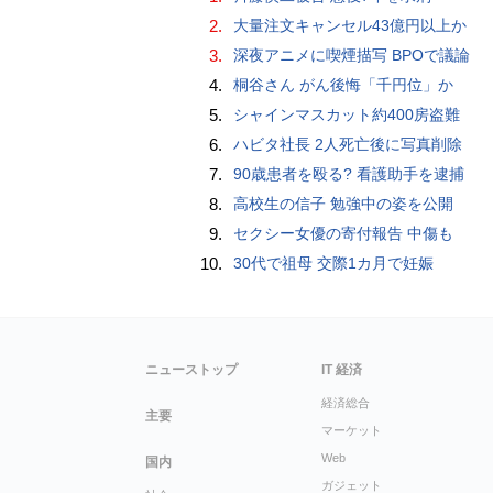
2.
大量注文キャンセル43億円以上か
3.
深夜アニメに喫煙描写 BPOで議論
4.
桐谷さん がん後悔「千円位」か
5.
シャインマスカット約400房盗難
6.
ハビタ社長 2人死亡後に写真削除
7.
90歳患者を殴る? 看護助手を逮捕
8.
高校生の信子 勉強中の姿を公開
9.
セクシー女優の寄付報告 中傷も
10.
30代で祖母 交際1カ月で妊娠
ニューストップ
IT 経済
経済総合
主要
マーケット
Web
国内
ガジェット