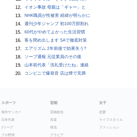
12.
イオン事故 母親は「ギャー」と
13.
NHK職員が性被害 経緯が明らかに
14.
週刊少年ジャンプ 初100万部割れ
15.
60代がやめてよかった生活習慣
16.
客を閉め出します SAで徹底対策
17.
エアリズム 2年前後で効果失う?
18.
ソープ通報 元従業員のその後
19.
山本前代表「洗礼受けたね」連絡
20.
コンビニで爆発音 店は煙で充満
スポーツ
芸能
女子
海外サッカー
芸能総合
恋愛
日本代表
音楽
ライフスタイル
Jリーグ
韓流
ファッション
プロ野球
グラビア