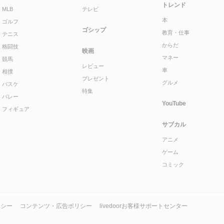
トレンド
MLB
テレビ
本
ゴルフ
ゴシップ
教育・仕事
テニス
からだ
格闘技
映画
マネー
競馬
レビュー
車
相撲
プレゼント
グルメ
バスケ
特集
バレー
YouTube
フィギュア
サブカル
アニメ
ゲーム
コミック
リシー
コンテンツ・広告ポリシー
livedoorお客様サポートセンター