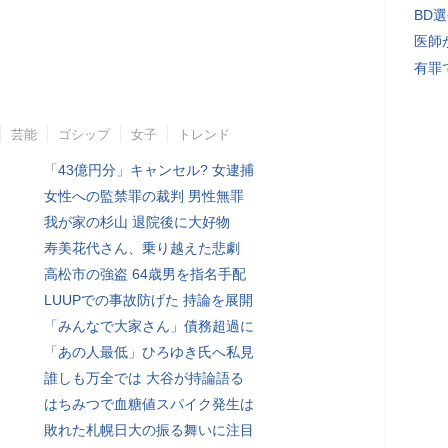
BD
医師
有罪
芸能
ゴシップ
女子
トレンド
「43億円分」キャンセル? 女逮捕
女性への監禁罪の裁判 男性無罪
我が家の杉山 退院後に大好物
寿美花代さん、乗り越えた悲劇
高松市の強盗 64歳男を指名手配
LUUPでの事故防げた 持論を展開
「みんなで大家さん」債務超過に
「あの人最低」ひろゆき氏へ私見
誰しも万全では 大谷が持論語る
はちみつで血糖値スパイク発生は
敗れた札幌日大の振る舞いに注目