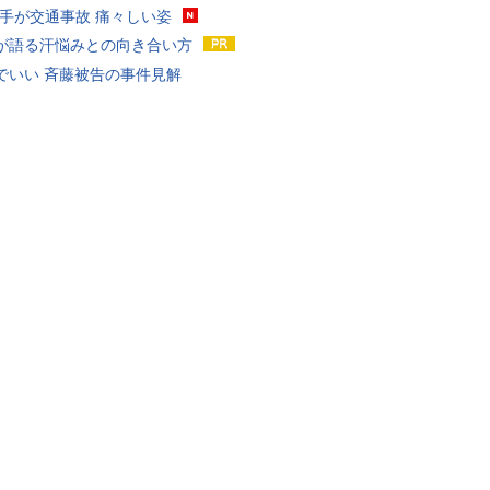
選手が交通事故 痛々しい姿
が語る汗悩みとの向き合い方
でいい 斉藤被告の事件見解