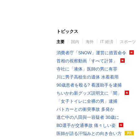
トピックス
主要
国内
海外
IT 経済
スポーツ
消費者庁「SNOW」運営に措置命令
首相の視察動画「すべて計算」
寺社に「液体」医師の男に有罪
川に男子高校生の遺体 水着着用
90歳患者を殴る? 看護助手を逮捕
ちいかわ新グッズ説明文に「闇」
「女子トイレに全裸の男」逮捕
パトカーとの衝突事故 多発か
逃亡中の八田與一容疑者 30歳に
BD選手が交通事故 痛々しい姿
医師が語る汗悩みとの向き合い方