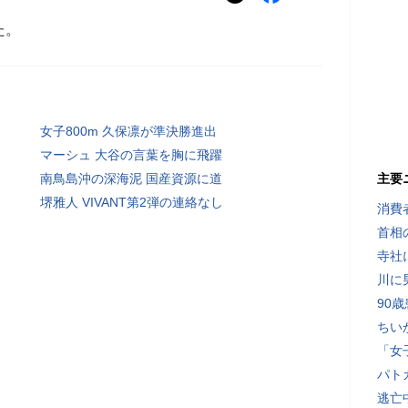
た。
女子800m 久保凛が準決勝進出
マーシュ 大谷の言葉を胸に飛躍
南鳥島沖の深海泥 国産資源に道
主要
堺雅人 VIVANT第2弾の連絡なし
消費
首相
寺社
川に
90
ちい
「女
パト
逃亡