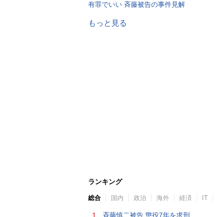
有罪でいい 斉藤被告の事件見解
もっと見る
ランキング
総合
国内
政治
海外
経済
IT
1.
斉藤慎二被告 懲役7年を求刑