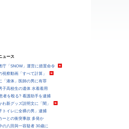
ニュース
者庁「SNOW」運営に措置命令
の視察動画「すべて計算」
に「液体」医師の男に有罪
男子高校生の遺体 水着着用
歳患者を殴る? 看護助手を逮捕
かわ新グッズ説明文に「闇」
子トイレに全裸の男」逮捕
カーとの衝突事故 多発か
中の八田與一容疑者 30歳に