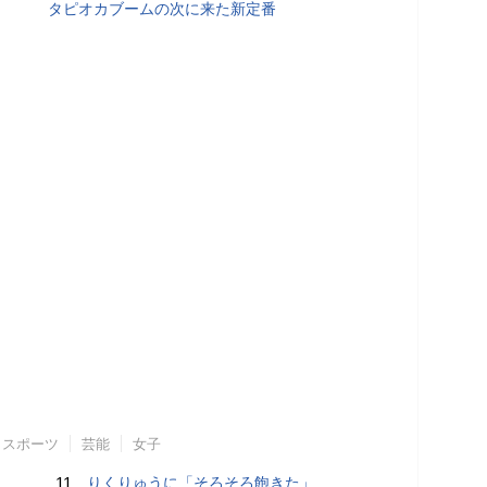
タピオカブームの次に来た新定番
スポーツ
芸能
女子
11.
りくりゅうに「そろそろ飽きた」