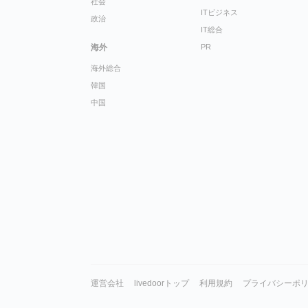
社会
ITビジネス
政治
IT総合
海外
PR
海外総合
韓国
中国
運営会社
livedoorトップ
利用規約
プライバシーポ