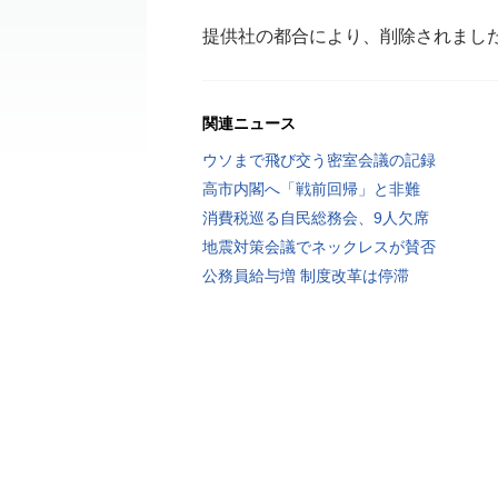
提供社の都合により、削除されまし
関連ニュース
ウソまで飛び交う密室会議の記録
高市内閣へ「戦前回帰」と非難
消費税巡る自民総務会、9人欠席
地震対策会議でネックレスが賛否
公務員給与増 制度改革は停滞