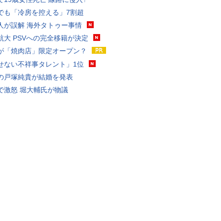
でも「冷房を控える」7割超
人が誤解 海外タトゥー事情
航大 PSVへの完全移籍が決定
が「焼肉店」限定オープン？
せない不祥事タレント」1位
の戸塚純貴が結婚を発表
で激怒 堀大輔氏が物議