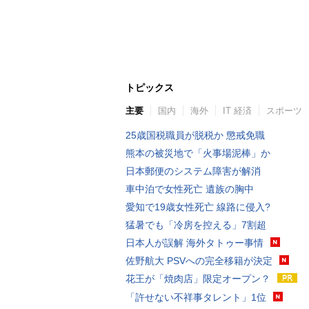
トピックス
主要
国内
海外
IT 経済
スポーツ
25歳国税職員が脱税か 懲戒免職
熊本の被災地で「火事場泥棒」か
日本郵便のシステム障害が解消
車中泊で女性死亡 遺族の胸中
愛知で19歳女性死亡 線路に侵入?
猛暑でも「冷房を控える」7割超
日本人が誤解 海外タトゥー事情
佐野航大 PSVへの完全移籍が決定
花王が「焼肉店」限定オープン？
「許せない不祥事タレント」1位