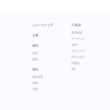
ニューストップ
IT 経済
経済総合
主要
マーケット
Web
国内
ガジェット
社会
ITビジネス
政治
IT総合
海外
PR
海外総合
韓国
中国