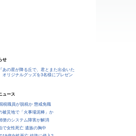
らせ
『あの星が降る丘で、君とまた出会いた
』オリジナルグッズを3名様にプレゼン
ニュース
歳国税職員が脱税か 懲戒免職
の被災地で「火事場泥棒」か
郵便のシステム障害が解消
泊で女性死亡 遺族の胸中
で19歳女性死亡 線路に侵入?