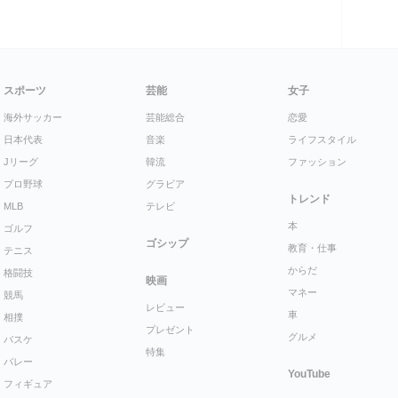
スポーツ
芸能
女子
海外サッカー
芸能総合
恋愛
日本代表
音楽
ライフスタイル
Jリーグ
韓流
ファッション
プロ野球
グラビア
トレンド
MLB
テレビ
本
ゴルフ
ゴシップ
教育・仕事
テニス
からだ
格闘技
映画
マネー
競馬
レビュー
車
相撲
プレゼント
グルメ
バスケ
特集
バレー
YouTube
フィギュア