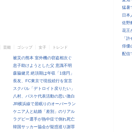
猛暑
日本
佐野
花王
「許
俳優
芸能
ゴシップ
女子
トレンド
配信
被災の熊本 室外機の窃盗相次ぐ
息子助けようとした父 意識不明
森脇健児 絶頂期は年収「1億円」
長友、FC東京で現役続行を宣言
スクバル「デトロイト戻りたい」
八村、バスケ代表活動の思い激白
JR横浜線で居眠りのオーバーラン
ケニア人と結婚「差別」のリアル
ラグビー選手が熱中症で倒れ死亡
韓国サッカー協会が疑惑巡り謝罪