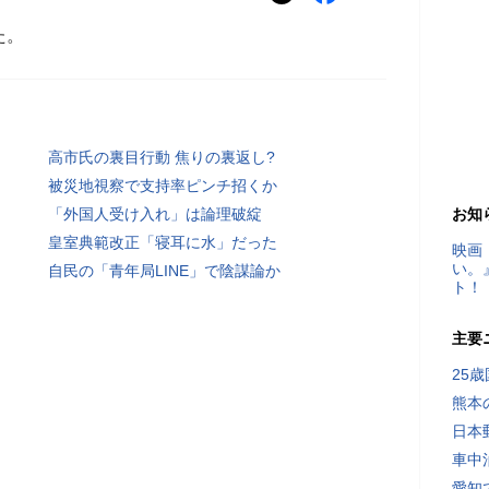
た。
高市氏の裏目行動 焦りの裏返し?
被災地視察で支持率ピンチ招くか
「外国人受け入れ」は論理破綻
お知
皇室典範改正「寝耳に水」だった
映画
い。
自民の「青年局LINE」で陰謀論か
ト！
主要
25
熊本
日本
車中
愛知