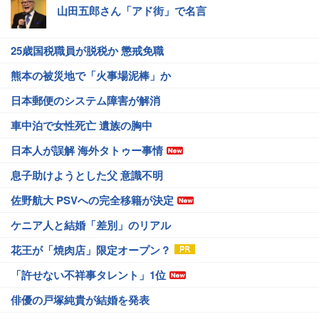
山田五郎さん「アド街」で名言
25歳国税職員が脱税か 懲戒免職
熊本の被災地で「火事場泥棒」か
日本郵便のシステム障害が解消
車中泊で女性死亡 遺族の胸中
日本人が誤解 海外タトゥー事情
息子助けようとした父 意識不明
佐野航大 PSVへの完全移籍が決定
ケニア人と結婚「差別」のリアル
花王が「焼肉店」限定オープン？
「許せない不祥事タレント」1位
俳優の戸塚純貴が結婚を発表