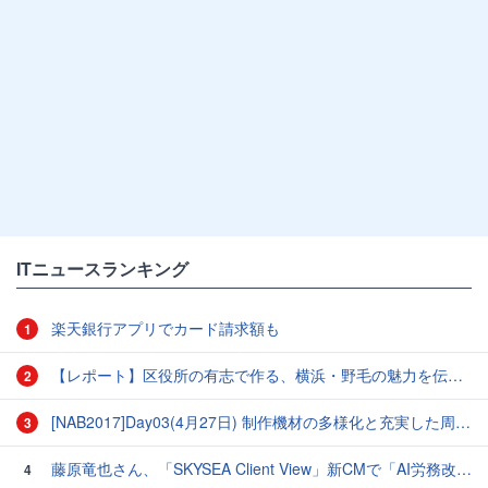
ITニュースランキング
楽天銀行アプリでカード請求額も
1
【レポート】区役所の有志で作る、横浜・野毛の魅力を伝えるCM
2
[NAB2017]Day03(4月27日) 制作機材の多様化と充実した周辺機器群
3
藤原竜也さん、「SKYSEA Client View」新CMで「AI労務改善」をアピール 働き方をAIが分析したら「すぐに休んで」と言われる？
4