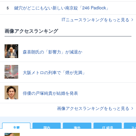
鍵穴がどこにもない新しい南京錠「246 Padlock」
5
ITニュースランキングをもっと見る
画像アクセスランキング
森喜朗氏の「影響力」が減退か
大阪メトロの列車で「煙が充満」
俳優の戸塚純貴が結婚を発表
画像アクセスランキングをもっと見る
主要
国内
海外
IT 経済
ス