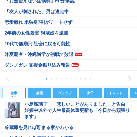
「お金使えない症候群」FPが解説
「友人が刺された」男は逃走中
恋愛離れ 米独身7割がデートせず
2年前の女性殺害 54歳娘を逮捕
10代で無期刑 社会に戻る可能性
昨夏覇者・沖縄尚学が初戦で敗退
ダレノガレ 支援金振り込み報告
健康
芸能
ゴシップ
女子
トレンド
Y
小島瑠璃子 「悲しいことがありました」と告白
妊娠中以外で人生最高体重更新も「今日から頑張り
ます」
冷蔵庫を見れば貯まる家かわかる