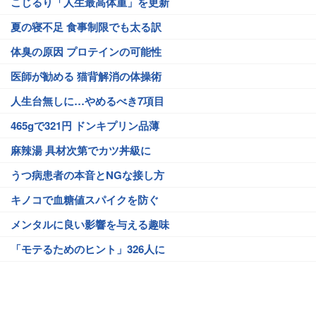
こじるり「人生最高体重」を更新
夏の寝不足 食事制限でも太る訳
体臭の原因 プロテインの可能性
医師が勧める 猫背解消の体操術
人生台無しに…やめるべき7項目
465gで321円 ドンキプリン品薄
麻辣湯 具材次第でカツ丼級に
うつ病患者の本音とNGな接し方
キノコで血糖値スパイクを防ぐ
メンタルに良い影響を与える趣味
「モテるためのヒント」326人に