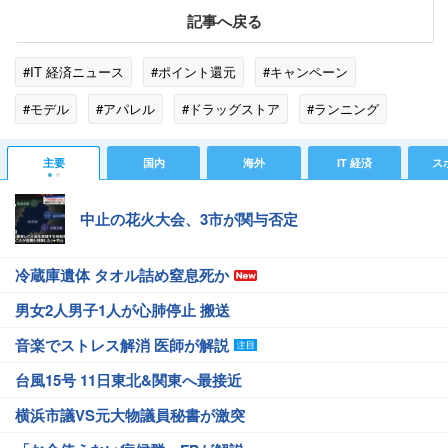
記事へ戻る
#IT 経済ニュース
#ポイント還元
#キャンペーン
#モデル
#アパレル
#ドラッグストア
#ランニング
#スニーカー
#HAL
#スマイル
#SPEED
#Amazon
主要
国内
海外
IT 経済
ス
#フランス
中止の花火大会、3市が関与否定
冷蔵庫遺体 タオル詰め窒息死か
男女2人男子1人が心肺停止 搬送
音楽でストレス解消 医師が解説
台風15号 11日東北&関東へ最接近
横浜市議VS元大物議員秘書が激突