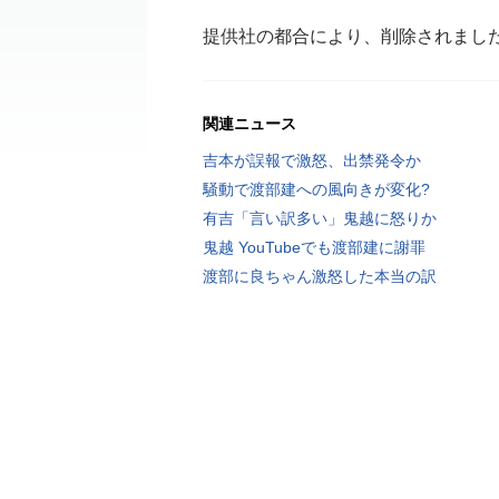
提供社の都合により、削除されまし
関連ニュース
吉本が誤報で激怒、出禁発令か
騒動で渡部建への風向きが変化?
有吉「言い訳多い」鬼越に怒りか
鬼越 YouTubeでも渡部建に謝罪
渡部に良ちゃん激怒した本当の訳