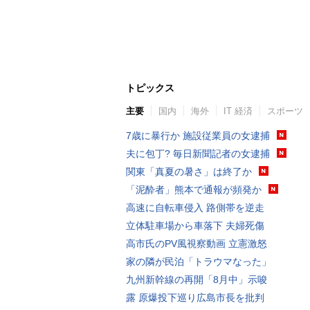
トピックス
主要
国内
海外
IT 経済
スポーツ
7歳に暴行か 施設従業員の女逮捕
夫に包丁? 毎日新聞記者の女逮捕
関東「真夏の暑さ」は終了か
「泥酔者」熊本で通報が頻発か
高速に自転車侵入 路側帯を逆走
立体駐車場から車落下 夫婦死傷
高市氏のPV風視察動画 立憲激怒
家の隣が民泊「トラウマなった」
九州新幹線の再開「8月中」示唆
露 原爆投下巡り広島市長を批判