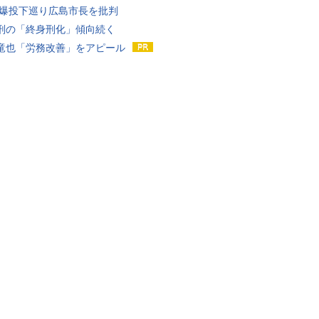
原爆投下巡り広島市長を批判
刑の「終身刑化」傾向続く
竜也「労務改善」をアピール