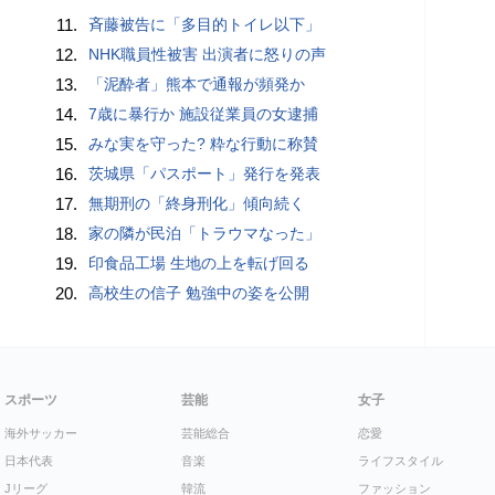
11.
斉藤被告に「多目的トイレ以下」
12.
NHK職員性被害 出演者に怒りの声
13.
「泥酔者」熊本で通報が頻発か
14.
7歳に暴行か 施設従業員の女逮捕
15.
みな実を守った? 粋な行動に称賛
16.
茨城県「パスポート」発行を発表
17.
無期刑の「終身刑化」傾向続く
18.
家の隣が民泊「トラウマなった」
19.
印食品工場 生地の上を転げ回る
20.
高校生の信子 勉強中の姿を公開
スポーツ
芸能
女子
海外サッカー
芸能総合
恋愛
日本代表
音楽
ライフスタイル
Jリーグ
韓流
ファッション