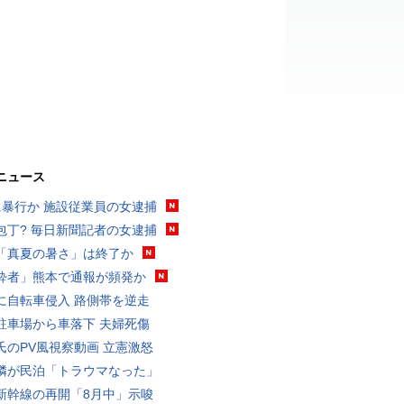
ニュース
に暴行か 施設従業員の女逮捕
包丁? 毎日新聞記者の女逮捕
「真夏の暑さ」は終了か
酔者」熊本で通報が頻発か
に自転車侵入 路側帯を逆走
駐車場から車落下 夫婦死傷
氏のPV風視察動画 立憲激怒
隣が民泊「トラウマなった」
新幹線の再開「8月中」示唆