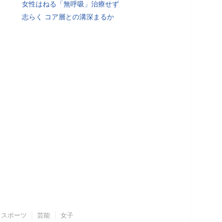
女性はねる「無呼吸」治療せず
志らく コア層との溝深まるか
スポーツ
芸能
女子