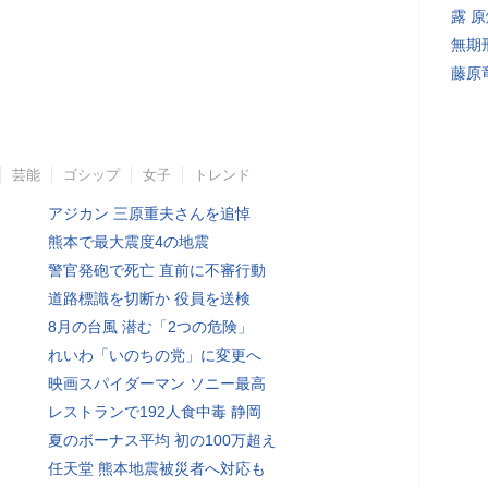
露 
無期
藤原
芸能
ゴシップ
女子
トレンド
アジカン 三原重夫さんを追悼
熊本で最大震度4の地震
警官発砲で死亡 直前に不審行動
道路標識を切断か 役員を送検
8月の台風 潜む「2つの危険」
れいわ「いのちの党」に変更へ
映画スパイダーマン ソニー最高
レストランで192人食中毒 静岡
夏のボーナス平均 初の100万超え
任天堂 熊本地震被災者へ対応も