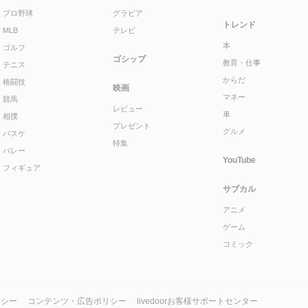
プロ野球
グラビア
トレンド
MLB
テレビ
本
ゴルフ
ゴシップ
教育・仕事
テニス
からだ
格闘技
映画
マネー
競馬
レビュー
車
相撲
プレゼント
グルメ
バスケ
特集
バレー
YouTube
フィギュア
サブカル
アニメ
ゲーム
コミック
リシー
コンテンツ・広告ポリシー
livedoorお客様サポートセンター