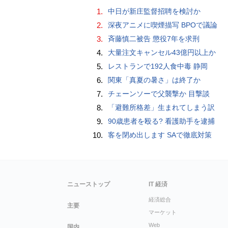
1.
中日が新庄監督招聘を検討か
2.
深夜アニメに喫煙描写 BPOで議論
3.
斉藤慎二被告 懲役7年を求刑
4.
大量注文キャンセル43億円以上か
5.
レストランで192人食中毒 静岡
6.
関東「真夏の暑さ」は終了か
7.
チェーンソーで父襲撃か 目撃談
8.
「避難所格差」生まれてしまう訳
9.
90歳患者を殴る? 看護助手を逮捕
10.
客を閉め出します SAで徹底対策
ニューストップ
IT 経済
経済総合
主要
マーケット
Web
国内