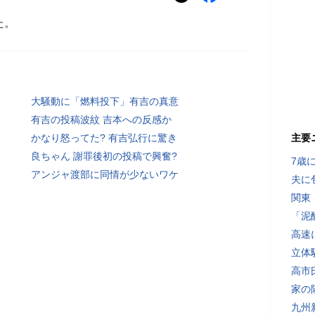
た。
大騒動に「燃料投下」有吉の真意
有吉の投稿波紋 吉本への反感か
かなり怒ってた? 有吉弘行に驚き
主要
良ちゃん 謝罪後初の投稿で興奮?
7歳
アンジャ渡部に同情が少ないワケ
夫に
関東
「泥
高速
立体
高市
家の
九州