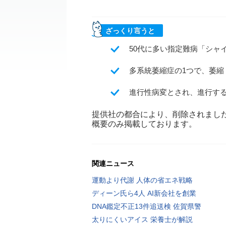
ざっくり言うと
50代に多い指定難病「シャ
多系統萎縮症の1つで、萎
進行性病変とされ、進行す
提供社の都合により、削除されまし
概要のみ掲載しております。
関連ニュース
運動より代謝 人体の省エネ戦略
ディーン氏ら4人 AI新会社を創業
DNA鑑定不正13件追送検 佐賀県警
太りにくいアイス 栄養士が解説