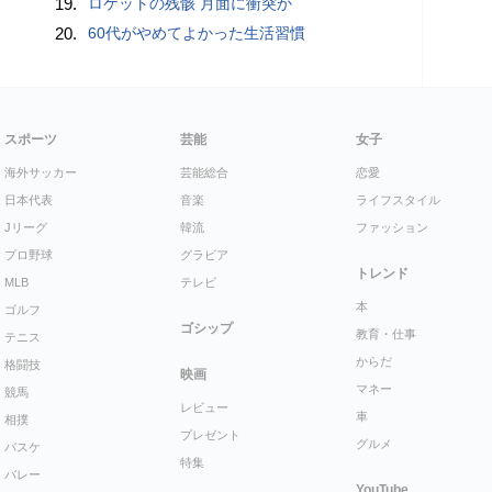
19.
ロケットの残骸 月面に衝突か
20.
60代がやめてよかった生活習慣
スポーツ
芸能
女子
海外サッカー
芸能総合
恋愛
日本代表
音楽
ライフスタイル
Jリーグ
韓流
ファッション
プロ野球
グラビア
トレンド
MLB
テレビ
本
ゴルフ
ゴシップ
教育・仕事
テニス
からだ
格闘技
映画
マネー
競馬
レビュー
車
相撲
プレゼント
グルメ
バスケ
特集
バレー
YouTube