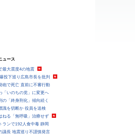
ニュース
で最大震度4の地震
原爆投下巡り広島市長を批判
発砲で死亡 直前に不審行動
わ「いのちの党」に変更へ
刑の「終身刑化」傾向続く
標識を切断か 役員を送検
はねる「無呼吸」治療せず
トランで192人食中毒 静岡
の議長 地震巡り不謹慎発言