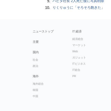
9.
ハビタ社長 2人死亡後に写真削除
10.
りくりゅうに「そろそろ飽きた」
ニューストップ
IT 経済
経済総合
主要
マーケット
Web
国内
ガジェット
社会
ITビジネス
政治
IT総合
海外
PR
海外総合
韓国
中国