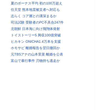
夏のボーナス平均 初の100万超え
任天堂 熊本地震被災者へ対応も
志らく コア層との溝深まるか
司法試験 受験者のPC不具合247件
北朝鮮 日本海に向け飛翔体発射
トイストーリー5 興収100億突破
ヒカキン ONICHA1.4万本を支援
ホモサピ 離婚報告を翌日撤回か
元TBSアナの山本里菜 離婚を公表
富山で暴行事件 刃物持ち逃走か