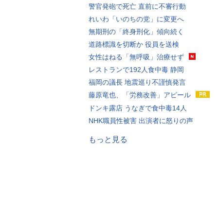
警官発砲で死亡 直前に不審行動
れいわ「いのちの党」に変更へ
無期刑の「終身刑化」傾向続く
道路標識を切断か 役員を送検
女性はねる「無呼吸」治療せず
レストランで192人食中毒 静岡
福岡の議長 地震巡り不謹慎発言
藤原竜也、「労務改善」アピール
ドンキ露店 うなぎで食中毒14人
NHK職員性被害 出演者に怒りの声
もっと見る