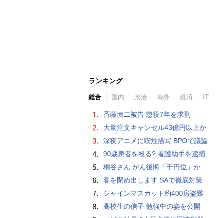
ランキング
総合
国内
政治
海外
経済
IT
1.
斉藤慎二被告 懲役7年を求刑
2.
大量注文キャンセル43億円以上か
3.
深夜アニメに喫煙描写 BPOで議論
4.
90歳患者を殴る? 看護助手を逮捕
5.
桐谷さん がん後悔「千円位」か
6.
客を閉め出します SAで徹底対策
7.
シャインマスカット約400房盗難
8.
高校生の信子 勉強中の姿を公開