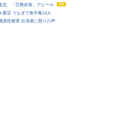
竜也、「労務改善」アピール
キ露店 うなぎで食中毒14人
K職員性被害 出演者に怒りの声