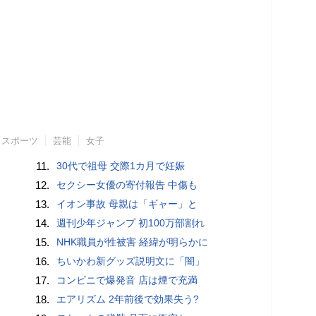
スポーツ
芸能
女子
11.
30代で祖母 交際1カ月で妊娠
12.
セクシー女優の寄付報告 中傷も
13.
イオン事故 母親は「ギャー」と
14.
週刊少年ジャンプ 初100万部割れ
15.
NHK職員が性被害 経緯が明らかに
16.
ちいかわ新グッズ説明文に「闇」
17.
コンビニで爆発音 店は煙で充満
18.
エアリズム 2年前後で効果失う?