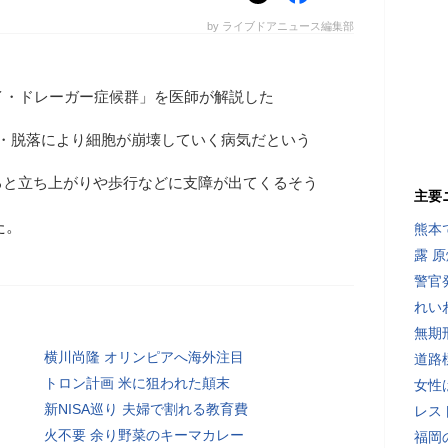
by ライブドアニュース編集部
イ・ドレーガー症候群」を医師が解説した
縮・脱落により細胞が崩壊していく病気だという
ると立ち上がりや歩行などに支障が出てくるそう
主要
た。
熊本
露 
警官
れい
無期
横川尚隆 オリンピアへ海外注目
道路
トロン計画 米に狙われた顛末
女性
新NISA巡り 夫婦で割れる教育費
レス
火不要 余り野菜のキーマカレー
福岡