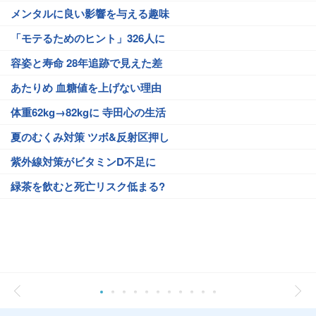
メンタルに良い影響を与える趣味
「モテるためのヒント」326人に
容姿と寿命 28年追跡で見えた差
あたりめ 血糖値を上げない理由
体重62kg→82kgに 寺田心の生活
夏のむくみ対策 ツボ&反射区押し
紫外線対策がビタミンD不足に
緑茶を飲むと死亡リスク低まる?