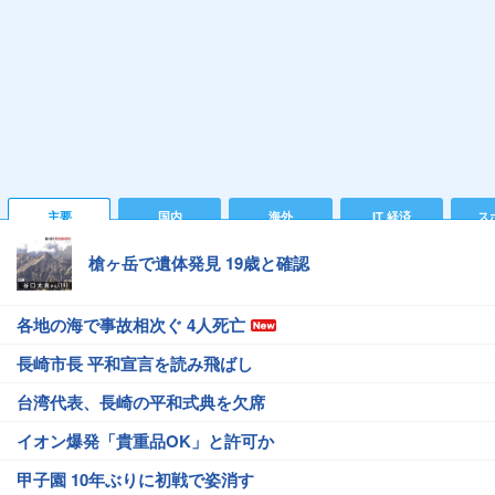
主要
国内
海外
IT 経済
ス
槍ヶ岳で遺体発見 19歳と確認
各地の海で事故相次ぐ 4人死亡
長崎市長 平和宣言を読み飛ばし
台湾代表、長崎の平和式典を欠席
イオン爆発「貴重品OK」と許可か
甲子園 10年ぶりに初戦で姿消す