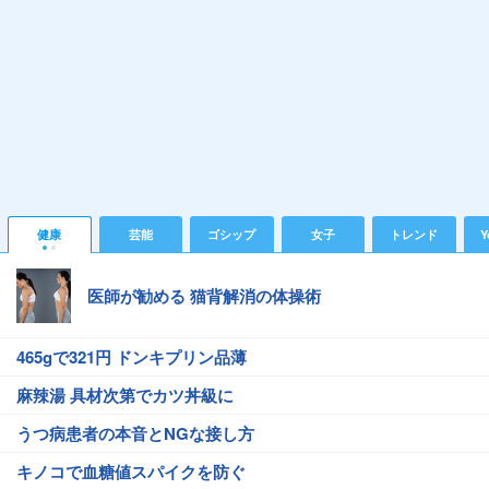
健康
芸能
ゴシップ
女子
トレンド
Y
医師が勧める 猫背解消の体操術
465gで321円 ドンキプリン品薄
麻辣湯 具材次第でカツ丼級に
うつ病患者の本音とNGな接し方
キノコで血糖値スパイクを防ぐ