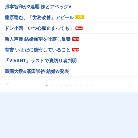
張本智和が2連覇 妹とアベックV
藤原竜也、「労務改善」アピール
ドン小西「いつ心臓止まっても」
新人声優 結婚願望を吐露し反響
有吉 いまだに後悔していること
「VIVANT」ラストで裏切り者判明
重岡大毅&濱田崇裕 結婚W発表