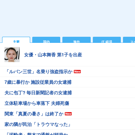
主要
国内
海外
IT 経済
ス
女優・山本舞香 第1子を出産
「ルパン三世」名乗り強盗指示か
7歳に暴行か 施設従業員の女逮捕
夫に包丁? 毎日新聞記者の女逮捕
立体駐車場から車落下 夫婦死傷
関東「真夏の暑さ」は終了か
家の隣が民泊「トラウマなった」
「泥酔者」熊本で通報が頻発か