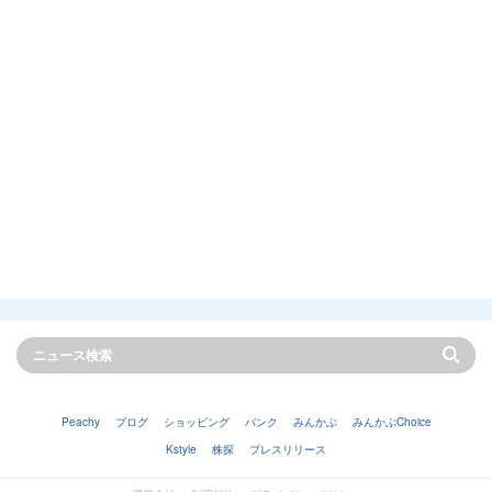
Peachy
ブログ
ショッピング
バンク
みんかぶ
みんかぶChoice
Kstyle
株探
プレスリリース