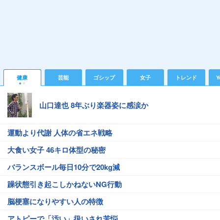
健康
芸能
ゴシップ
女子
トレンド
Y
山口達也 8年ぶり楽器姿に感涙か
運動より代謝 人体の省エネ戦略
大食い女子 46キロ体型の秘密
バランスボール毎日10分で20kg減
躁状態引き起こしかねないNG行動
脳梗塞になりやすい人の特徴
アトピーで「汚い」扱いされ苦悩