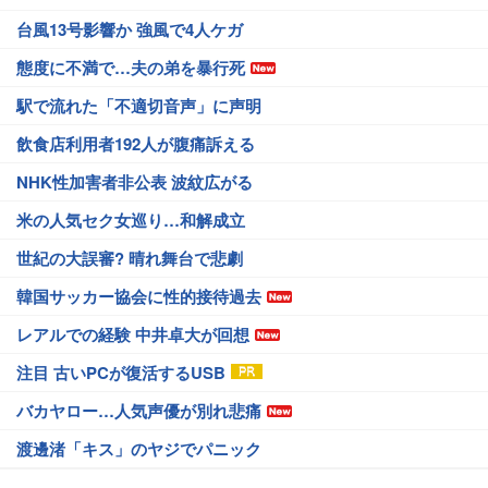
台風13号影響か 強風で4人ケガ
態度に不満で…夫の弟を暴行死
駅で流れた「不適切音声」に声明
飲食店利用者192人が腹痛訴える
NHK性加害者非公表 波紋広がる
米の人気セク女巡り…和解成立
世紀の大誤審? 晴れ舞台で悲劇
韓国サッカー協会に性的接待過去
レアルでの経験 中井卓大が回想
注目 古いPCが復活するUSB
バカヤロー…人気声優が別れ悲痛
渡邊渚「キス」のヤジでパニック