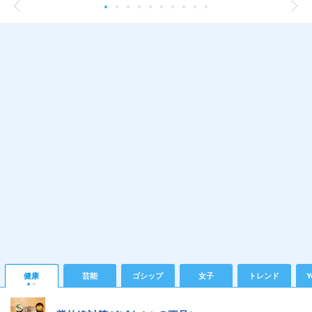
健康
芸能
ゴシップ
女子
トレンド
Y