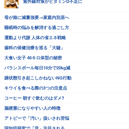
紫外線対策がビタミンD不足に
母が娘に減量強要→家庭内別居へ
睡眠時の悩みを解消する過ごし方
運動より代謝 人体の省エネ戦略
歯科の保健治療を巡る「大嘘」
大食い女子 46キロ体型の秘密
バランスボール毎日10分で20kg減
躁状態引き起こしかねないNG行動
キウイを食べる際の3つの注意点
コーヒー 朝すぐ飲むのはダメ?
脳梗塞になりやすい人の特徴
アトピーで「汚い」扱いされ苦悩
認知症研究で「音」注目される