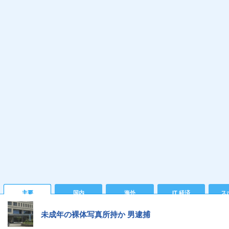
主要
国内
海外
IT 経済
ス
未成年の裸体写真所持か 男逮捕