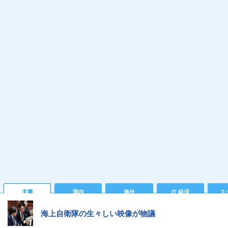
主要
国内
海外
IT 経済
ス
海上自衛隊の生々しい映像が物議