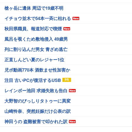
槍ヶ岳に遺体 周辺で19歳不明
イチョウ並木で54本一斉に枯れる
秋田県職員、報道対応で喫煙
風呂を覗くため敷地侵入 49歳男
列に割り込んだ男女 青ざめ逃亡
正直しんどい夏のレジャー1位
児ポ動画770本 酒飲ませ性加害か
注目 古いPCが復活するUSB
レインボー池田 求婚失敗も告白
大野智のびっしりタトゥーに異変
山崎怜奈、突然妊娠だけ公表の訳
神田うの 盗難被害で叩かれた訳