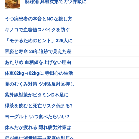
麻辣湯 具材次第でカツ丼級に
うつ病患者の本音とNGな接し方
キノコで血糖値スパイクを防ぐ
「モテるためのヒント」326人に
容姿と寿命 28年追跡で見えた差
あたりめ 血糖値を上げない理由
体重62kg→82kgに 寺田心の生活
夏のむくみ対策 ツボ&反射区押し
紫外線対策がビタミンD不足に
緑茶を飲むと死亡リスク低まる?
ヨーグルト いつ食べたらいい?
休みだが疲れる 隠れ疲労対策は
母が娘に減量強要→家庭内別居へ