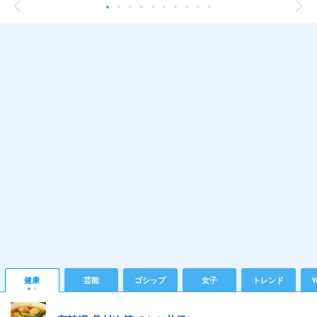
健康
芸能
ゴシップ
女子
トレンド
Y