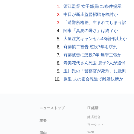
1.
須江監督 女子部員に3条件提示
2.
中日が新庄監督招聘を検討か
3.
「避難所格差」生まれてしまう訳
4.
関東「真夏の暑さ」は終了か
5.
大量注文キャンセル43億円以上か
6.
斉藤慎二被告 懲役7年を求刑
7.
斉藤被告に懲役7年 無罪主張か
8.
寿美花代さん死去 息子2人が追悼
9.
玉川氏の「警察官が死刑」に批判
10.
趣里 夫の密会報道で離婚決断か
ニューストップ
IT 経済
経済総合
主要
マーケット
Web
国内