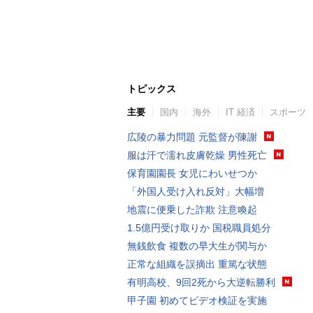
トピックス
主要
国内
海外
IT 経済
スポーツ
広陵の暴力問題 元監督が陳謝
服は汗で濡れ皮膚乾燥 男性死亡
保育園園長 女児にわいせつか
「外国人受け入れ反対」大幅増
地震に便乗した詐欺 注意喚起
1.5億円受け取りか 国税職員処分
無銭飲食 複数の早大生が関与か
正常な組織を誤摘出 重篤な状態
有明高校、9回2死から大逆転勝利
甲子園 初めてビデオ検証を実施