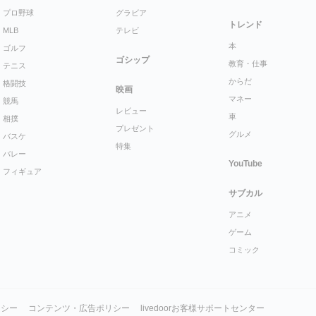
プロ野球
グラビア
トレンド
MLB
テレビ
本
ゴルフ
ゴシップ
教育・仕事
テニス
からだ
格闘技
映画
マネー
競馬
レビュー
車
相撲
プレゼント
グルメ
バスケ
特集
バレー
YouTube
フィギュア
サブカル
アニメ
ゲーム
コミック
リシー
コンテンツ・広告ポリシー
livedoorお客様サポートセンター