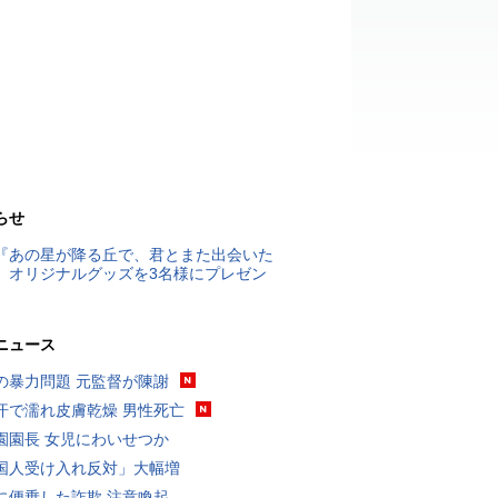
らせ
『あの星が降る丘で、君とまた出会いた
』オリジナルグッズを3名様にプレゼン
ニュース
の暴力問題 元監督が陳謝
汗で濡れ皮膚乾燥 男性死亡
園園長 女児にわいせつか
国人受け入れ反対」大幅増
に便乗した詐欺 注意喚起