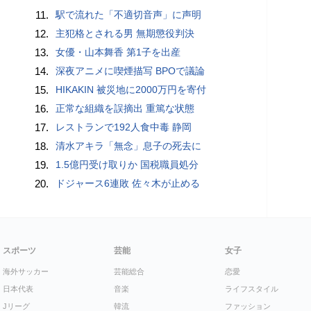
11.
駅で流れた「不適切音声」に声明
12.
主犯格とされる男 無期懲役判決
13.
女優・山本舞香 第1子を出産
14.
深夜アニメに喫煙描写 BPOで議論
15.
HIKAKIN 被災地に2000万円を寄付
16.
正常な組織を誤摘出 重篤な状態
17.
レストランで192人食中毒 静岡
18.
清水アキラ「無念」息子の死去に
19.
1.5億円受け取りか 国税職員処分
20.
ドジャース6連敗 佐々木が止める
スポーツ
芸能
女子
海外サッカー
芸能総合
恋愛
日本代表
音楽
ライフスタイル
Jリーグ
韓流
ファッション