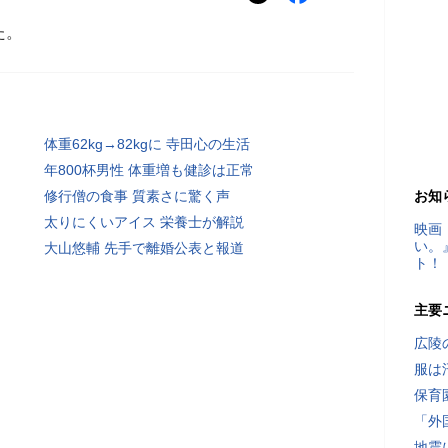
た。
体重62kg→82kgに 寺田心の生活
年800杯男性 体重増も健診は正常
修行僧の食事 質素さに驚く声
お知
太りにくいアイス 栄養士が解説
映画
い。
大山悠輔 先手で離婚公表と報道
ト！
主要
広陵
服は
保育
「外
地震