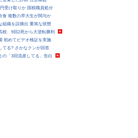
5億円受け取りか 国税職員処分
飲食 複数の早大生が関与か
な組織を誤摘出 重篤な状態
高校、9回2死から大逆転勝利
園 初めてビデオ検証を実施
してる? さかなクンが回答
うの「3回流産してる」告白