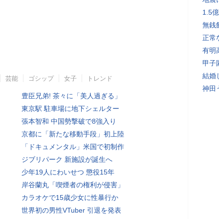
1.
無銭
正常
有明
甲子
結婚
芸能
ゴシップ
女子
トレンド
神田
豊臣兄弟! 茶々に「美人過ぎる」
東京駅 駐車場に地下シェルター
張本智和 中国勢撃破で8強入り
京都に「新たな移動手段」初上陸
「ドキュメンタル」米国で初制作
ジブリパーク 新施設が誕生へ
少年19人にわいせつ 懲役15年
岸谷蘭丸「喫煙者の権利が侵害」
カラオケで15歳少女に性暴行か
世界初の男性VTuber 引退を発表