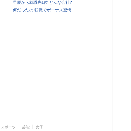
早慶から就職先1位 どんな会社?
何だったの 転職でボーナス驚愕
スポーツ
芸能
女子