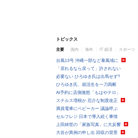
トピックス
主要
国内
海外
IT 経済
スポーツ
台風13号 沖縄一部など暴風域に
「戻れるなら戻って」許されない
必要ない ひろゆき氏は出馬せず?
ひろゆき氏、就活生を一刀両断
AI予約に店側激怒「もはやテロ」
ステルス増税か 厄介な制度改正
満員電車にベビーカー 議論呼ぶ
セルフレジ 日本で導入続く事情
上田綺世の「家族写真」に大反響
大谷が異例の申し出 回収の背景