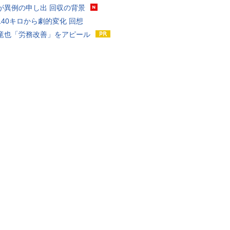
が異例の申し出 回収の背景
140キロから劇的変化 回想
竜也「労務改善」をアピール