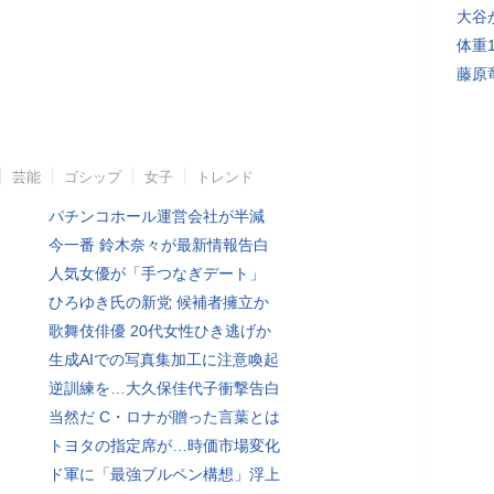
大谷
体重
藤原
芸能
ゴシップ
女子
トレンド
パチンコホール運営会社が半減
今一番 鈴木奈々が最新情報告白
人気女優が「手つなぎデート」
ひろゆき氏の新党 候補者擁立か
歌舞伎俳優 20代女性ひき逃げか
生成AIでの写真集加工に注意喚起
逆訓練を…大久保佳代子衝撃告白
当然だ C・ロナが贈った言葉とは
トヨタの指定席が…時価市場変化
ド軍に「最強ブルペン構想」浮上