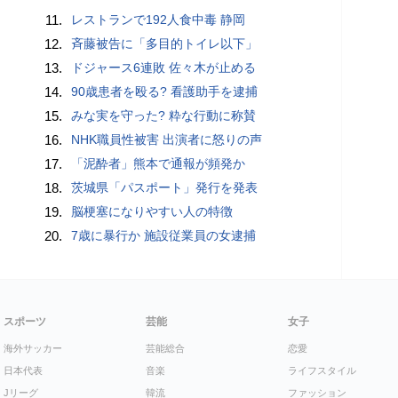
11.
レストランで192人食中毒 静岡
12.
斉藤被告に「多目的トイレ以下」
13.
ドジャース6連敗 佐々木が止める
14.
90歳患者を殴る? 看護助手を逮捕
15.
みな実を守った? 粋な行動に称賛
16.
NHK職員性被害 出演者に怒りの声
17.
「泥酔者」熊本で通報が頻発か
18.
茨城県「パスポート」発行を発表
19.
脳梗塞になりやすい人の特徴
20.
7歳に暴行か 施設従業員の女逮捕
スポーツ
芸能
女子
海外サッカー
芸能総合
恋愛
日本代表
音楽
ライフスタイル
Jリーグ
韓流
ファッション