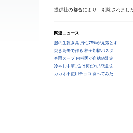
提供社の都合により、削除されまし
関連ニュース
服の生乾き臭 男性75%が見落とす
焼き鳥缶で作る 柚子胡椒パスタ
春雨スープ 内科医が血糖値測定
冷やし中華1位は梅だれ V3達成
カカオ不使用チョコ 食べてみた