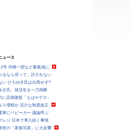
ニュース
13号 沖縄一部など暴風域に
れるなら戻って」許されない
ない ひろゆき氏は出馬せず?
ゆき氏、就活生を一刀両断
予約に店側激怒「もはやテロ」
ルス増税か 厄介な制度改正
電車にベビーカー 議論呼ぶ
フレジ 日本で導入続く事情
綺世の「家族写真」に大反響