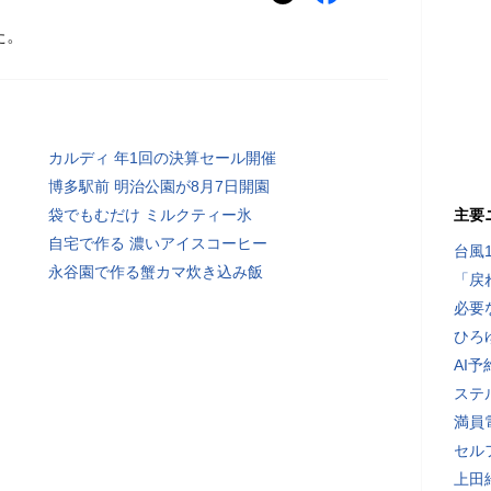
た。
カルディ 年1回の決算セール開催
博多駅前 明治公園が8月7日開園
袋でもむだけ ミルクティー氷
主要
自宅で作る 濃いアイスコーヒー
台風
永谷園で作る蟹カマ炊き込み飯
「戻
必要
ひろ
AI
ステ
満員
セル
上田