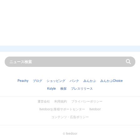
Peachy
ブログ
ショッピング
バンク
みんかぶ
みんかぶChoice
Kstyle
株探
プレスリリース
運営会社
利用規約
プライバシーポリシー
livedoorお客様サポートセンター
livedoor
コンテンツ・広告ポリシー
© livedoor