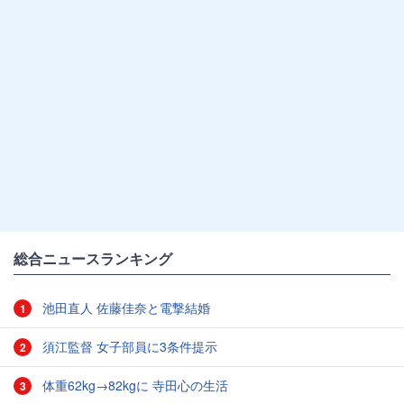
総合ニュースランキング
池田直人 佐藤佳奈と電撃結婚
1
須江監督 女子部員に3条件提示
2
体重62kg→82kgに 寺田心の生活
3