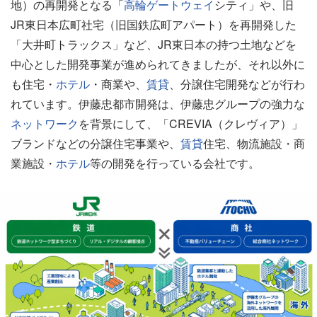
地）の再開発となる「
高輪ゲートウェイ
シティ」や、旧
JR東日本広町社宅（旧国鉄広町アパート）を再開発した
「大井町トラックス」など、JR東日本の持つ土地などを
中心とした開発事業が進められてきましたが、それ以外に
も住宅・
ホテル
・商業や、
賃貸
、分譲住宅開発などが行わ
れています。伊藤忠都市開発は、伊藤忠グループの強力な
ネットワーク
を背景にして、「CREVIA（クレヴィア）」
ブランドなどの分譲住宅事業や、
賃貸
住宅、物流施設・商
業施設・
ホテル
等の開発を行っている会社です。