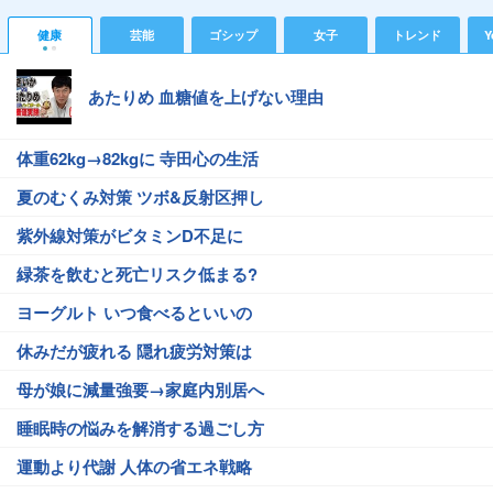
健康
芸能
ゴシップ
女子
トレンド
Y
あたりめ 血糖値を上げない理由
体重62kg→82kgに 寺田心の生活
夏のむくみ対策 ツボ&反射区押し
紫外線対策がビタミンD不足に
緑茶を飲むと死亡リスク低まる?
ヨーグルト いつ食べるといいの
休みだが疲れる 隠れ疲労対策は
母が娘に減量強要→家庭内別居へ
睡眠時の悩みを解消する過ごし方
運動より代謝 人体の省エネ戦略