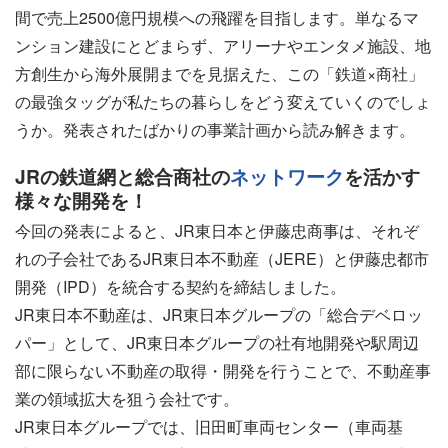
間で売上2500億円規模への飛躍を目指します。単なるマ
ンション建設にとどまらず、アリーナやエンタメ施設、地
方創生から海外展開までを見据えた、この「鉄道×商社」
の最強タッグが私たちの暮らしをどう変えていくのでしょ
うか。発表されたばかりの事業計画から読み解きます。
JRの鉄道網と総合商社の
ネットワーク
を活かす
様々な開発を！
今回の発表によると、JR東日本と伊藤忠商事は、それぞ
れの子会社であるJR東日本不動産（JERE）と伊藤忠都市
開発（IPD）を統合する契約を締結しました。
JR東日本不動産は、JR東日本グループの「総合デベロッ
パー」として、JR東日本グループの社有地開発や駅周辺
部に限らない不動産の取得・開発を行うことで、不動産事
業の領域拡大を狙う会社です。
JR東日本グループでは、旧田町車両センター（車両基