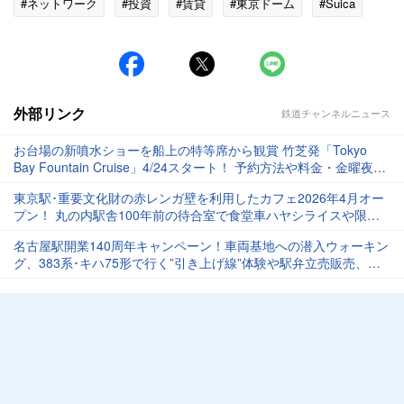
#ネットワーク
#投資
#賃貸
#東京ドーム
#Suica
外部リンク
鉄道チャンネルニュース
お台場の新噴水ショーを船上の特等席から観賞 竹芝発「Tokyo
Bay Fountain Cruise」4/24スタート！ 予約方法や料金・金曜夜の
攻略法
東京駅･重要文化財の赤レンガ壁を利用したカフェ2026年4月オー
プン！ 丸の内駅舎100年前の待合室で食堂車ハヤシライスや限定
パフェを
名古屋駅開業140周年キャンペーン！車両基地への潜入ウォーキン
グ、383系･キハ75形で行く”引き上げ線”体験や駅弁立売販売、オ
ークション等