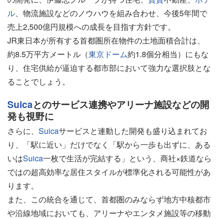
ル
、物流施設などのノウハウを組み合わせ、今後5年間で
売上2,500億円規模への成長を目指す方針です。
JR東日本が所有する首都圏所在物件の土地面積合計は、
約8.5万平方メートル（
東京ドーム
約1.8個分相当）にもな
り、住宅供給が逼迫する都市部において強力な選択肢とな
ることでしょう。
Suica
とのサービス連携やアリーナ施設などの開
発も視野に
さらに、
Suica
サービスと連動した開発も盛り込まれてお
り、「駅に近い」だけでなく「駅から一歩も出ずに、ある
いは
Suica
一枚で生活が完結する」という、商社×鉄道なら
ではの超高効率な居住スタイルが標準化される可能性があ
ります。
また、この統合を通じて、首都圏のみならず地方中核都市
や沿線地域においても、アリーナやエンタメ施設等の移動