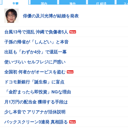
主要
国内
海外
IT 経済
ス
俳優の及川光博が結婚を発表
台風13号で混乱 沖縄で負傷者5人
子孫の帰省が「しんどい」と本音
出廷も「わずか4分」で退廷一幕
使いづらい セルフレジに戸惑い
全国初 何者かがオービスを盗む
ドコモ新銀行「誕生祭」に盲点
「金貯まったら即投資」NGな理由
月1万円の配当金 獲得する手段は
少し本音で アリアナが活休説明
バックスクリーン3連発 真相語る