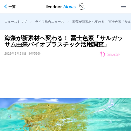
一覧
>
>
海藻が新素材へ変わる！ 冨士色素「サ
ニューストップ
ライフ総合ニュース
海藻が新素材へ変わる！ 冨士色素「サルガッ
サム由来バイオプラスチック活用調査」
2026年3月21日 19時59分