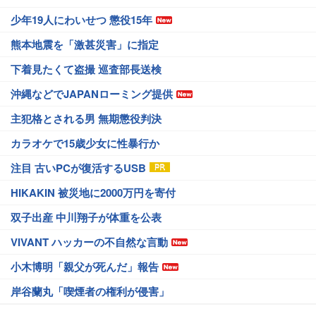
少年19人にわいせつ 懲役15年
熊本地震を「激甚災害」に指定
下着見たくて盗撮 巡査部長送検
沖縄などでJAPANローミング提供
主犯格とされる男 無期懲役判決
カラオケで15歳少女に性暴行か
注目 古いPCが復活するUSB
HIKAKIN 被災地に2000万円を寄付
双子出産 中川翔子が体重を公表
VIVANT ハッカーの不自然な言動
小木博明「親父が死んだ」報告
岸谷蘭丸「喫煙者の権利が侵害」