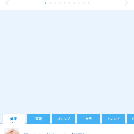
健康
芸能
ゴシップ
女子
トレンド
Y