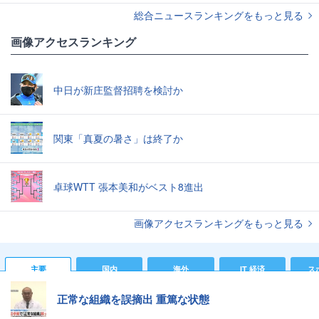
総合ニュースランキングをもっと見る
画像アクセスランキング
中日が新庄監督招聘を検討か
関東「真夏の暑さ」は終了か
卓球WTT 張本美和がベスト8進出
画像アクセスランキングをもっと見る
主要
国内
海外
IT 経済
ス
正常な組織を誤摘出 重篤な状態