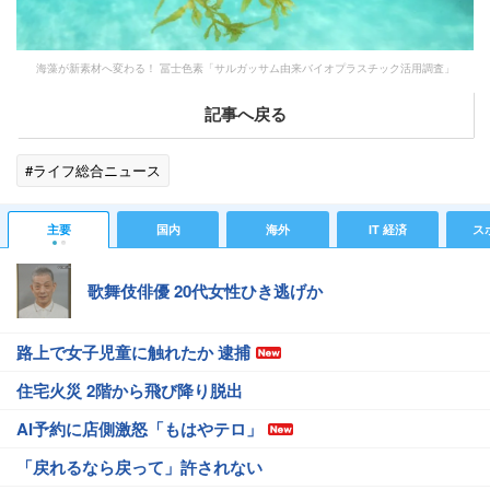
海藻が新素材へ変わる！ 冨士色素「サルガッサム由来バイオプラスチック活用調査」
記事へ戻る
#ライフ総合ニュース
主要
国内
海外
IT 経済
ス
歌舞伎俳優 20代女性ひき逃げか
路上で女子児童に触れたか 逮捕
住宅火災 2階から飛び降り脱出
AI予約に店側激怒「もはやテロ」
「戻れるなら戻って」許されない