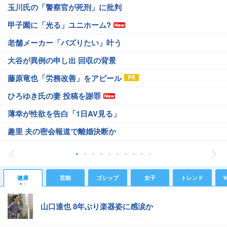
玉川氏の「警察官が死刑」に批判
甲子園に「光る」ユニホーム?
老舗メーカー「バズりたい」叶う
大谷が異例の申し出 回収の背景
藤原竜也「労務改善」をアピール
ひろゆき氏の妻 投稿を謝罪
薄幸が性欲を告白「1日AV見る」
趣里 夫の密会報道で離婚決断か
健康
芸能
ゴシップ
女子
トレンド
Y
山口達也 8年ぶり楽器姿に感涙か