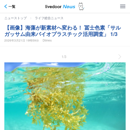
一覧
>
ニューストップ
ライフ総合ニュース
【画像】海藻が新素材へ変わる！ 冨士色素「サル
ガッサム由来バイオプラスチック活用調査」 1/3
2026年3月21日 19時59分
Dtimes
1/3