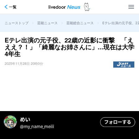
一覧
>
>
>
Eテレ出演の元子役、2
ニューストップ
芸能ニュース
芸能総合ニュース
Eテレ出演の元子役、22歳の近影に衝撃 「え
ええ？！」「綺麗なお姉さんに」...現在は大学
4年生
2025年11月28日 20時0分