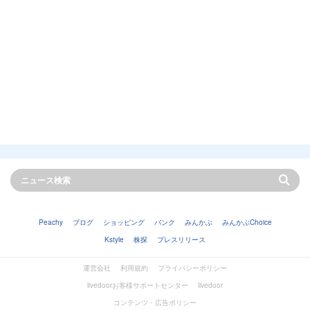
Peachy
ブログ
ショッピング
バンク
みんかぶ
みんかぶChoice
Kstyle
株探
プレスリリース
運営会社
利用規約
プライバシーポリシー
livedoorお客様サポートセンター
livedoor
コンテンツ・広告ポリシー