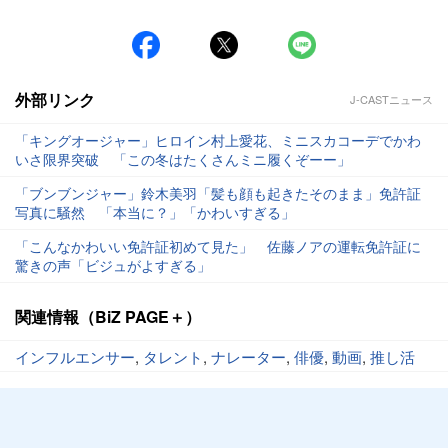
外部リンク
J-CASTニュース
「キングオージャー」ヒロイン村上愛花、ミニスカコーデでかわ
いさ限界突破 「この冬はたくさんミニ履くぞーー」
「ブンブンジャー」鈴木美羽「髪も顔も起きたそのまま」免許証
写真に騒然 「本当に？」「かわいすぎる」
「こんなかわいい免許証初めて見た」 佐藤ノアの運転免許証に
驚きの声「ビジュがよすぎる」
関連情報（BiZ PAGE＋）
インフルエンサー
,
タレント
,
ナレーター
,
俳優
,
動画
,
推し活