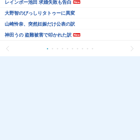
レインボー池田 求婚失敗も告白
大野智のびっしりタトゥーに異変
山崎怜奈、突然妊娠だけ公表の訳
神田うの 盗難被害で叩かれた訳