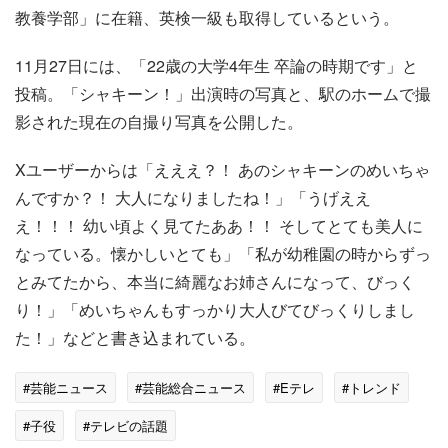
教養学部」に在籍、英検一級も取得しているという。
11月27日には、「22歳の大学4年生 卒論の時期です」と
投稿。「シャキーン！」出演時の写真と、駅のホームで撮
影された現在の自撮り写真を公開した。
Xユーザーからは「えええ？！ あのシャキーンのめいちゃ
んですか？！ 大人になりましたね！」「うげええ
え！！！ 幼い頃よく見てたああ！！ そしてとても美人に
なっている。懐かしいとても」「私が幼稚園の時からずっ
とみてたから、本当に綺麗なお姉さんになって、びっく
り！」「めいちゃんもすっかり大人びてびっくりしまし
た！」などと書き込まれている。
#芸能ニュース
#芸能総合ニュース
#Eテレ
#トレンド
#子役
#テレビの話題