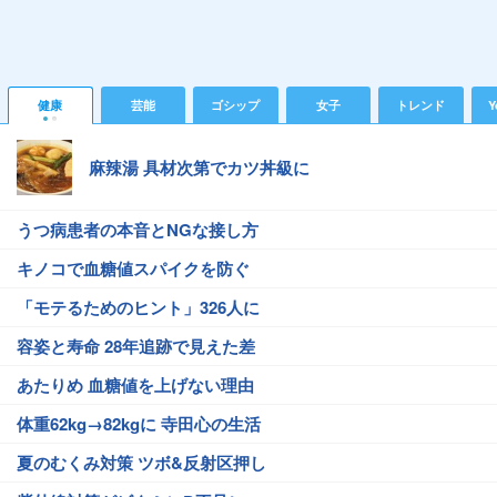
健康
芸能
ゴシップ
女子
トレンド
Y
麻辣湯 具材次第でカツ丼級に
うつ病患者の本音とNGな接し方
キノコで血糖値スパイクを防ぐ
「モテるためのヒント」326人に
容姿と寿命 28年追跡で見えた差
あたりめ 血糖値を上げない理由
体重62kg→82kgに 寺田心の生活
夏のむくみ対策 ツボ&反射区押し