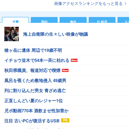
画像アクセスランキングをもっと見る
主要
国内
海外
IT 経済
ス
海上自衛隊の生々しい映像が物議
槍ヶ岳に遺体 周辺で19歳不明
イチョウ並木で54本一斉に枯れる
秋田県職員、報道対応で喫煙
風呂を覗くため敷地侵入 49歳男
列に割り込んだ男女 青ざめ逃亡
正直しんどい夏のレジャー1位
児ポ動画770本 酒飲ませ性加害か
注目 古いPCが復活するUSB