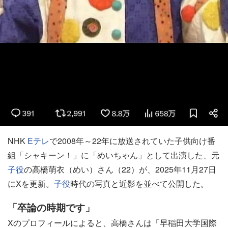
NHK
Eテレ
で2008年～22年に放送されていた子供向け番
組「シャキーン！」に「めいちゃん」として出演した、元
子役
の高橋萌衣（めい）さん（22）が、2025年11月27日
にXを更新。
子役
時代の写真と近影を並べて公開した。
「卒論の時期です」
Xのプロフィールによると、高橋さんは「早稲田大学国際