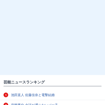
芸能ニュースランキング
池田直人 佐藤佳奈と電撃結婚
1
容態悪化 会話が通じないパー子
2