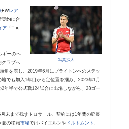
表
FW
レア
新契約に合
ィア
『The
ルギーのヘ
写真拡大
内クラブへ
頭角を表し、2019年6月にブライトンへのステッ
の地でも加入1年目から定位置を掴み、2023年1月
2年半で公式戦124試合に出場しながら、28ゴー
6月末まで残すトロサール。契約には1年間の延長
今夏の移籍
市場
ではバイエルンや
ドルトムント
、