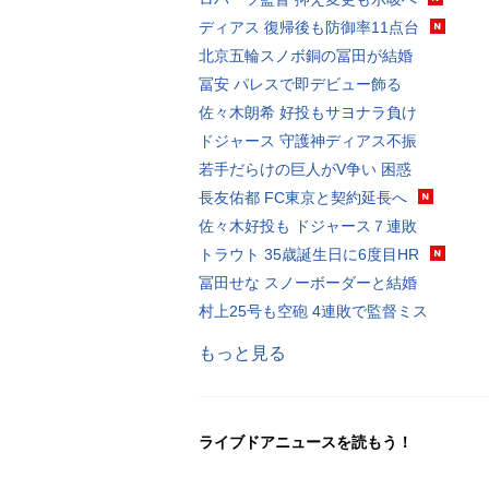
ディアス 復帰後も防御率11点台
北京五輪スノボ銅の冨田が結婚
冨安 パレスで即デビュー飾る
佐々木朗希 好投もサヨナラ負け
ドジャース 守護神ディアス不振
若手だらけの巨人がV争い 困惑
長友佑都 FC東京と契約延長へ
佐々木好投も ドジャース７連敗
トラウト 35歳誕生日に6度目HR
冨田せな スノーボーダーと結婚
村上25号も空砲 4連敗で監督ミス
もっと見る
ライブドアニュースを読もう！