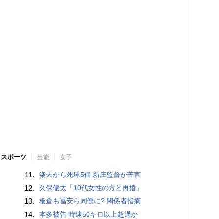
スポーツ
芸能
女子
11.
楽天から死球5個 新庄監督が苦言
12.
久保優太「10代女性の方と再婚」
13.
板倉も冨安ら同僚に? 関係者指摘
14.
本多被告 時速50キロ以上超過か