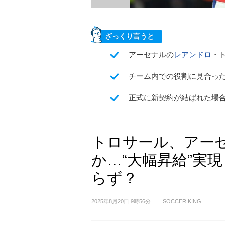
ざっくり言うと
アーセナルの
レアンドロ
・
チーム内での役割に見合っ
正式に新契約が結ばれた場
トロサール、アー
か…“大幅昇給”実
らず？
2025年8月20日 9時56分
SOCCER KING