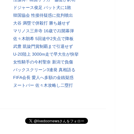
ドジャース俊足 バット犬に1敗
韓国協会 性接待疑惑に批判噴出
大谷 満塁で併殺打 勝ち越せず
マリノス三井寺 16歳でJ1開幕弾
佐々木朗希 5回途中2失点で降板
武豊 凱旋門賞制覇まで引退せず
U-20陸上 3000m走で早大生が快挙
女性騎手の今村聖奈 新潟で負傷
バックスクリーン3連発 真相語る
FIFA会長 愛人へ多額の金銭疑惑
ヌートバー 佐々木攻略し二塁打