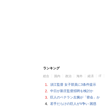
ランキング
総合
国内
政治
海外
経済
IT
1.
須江監督 女子部員に3条件提示
2.
中日が新庄監督招聘を検討か
3.
巨人のベテラン左腕が「密会」か
4.
若手だらけの巨人がV争い 困惑