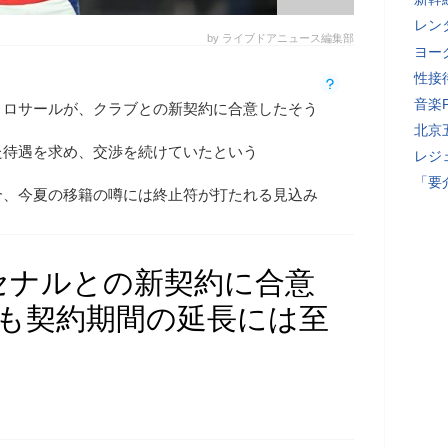
レン
by ライブドアニュース編集部
ヨー
性接
音楽
トロサールが、クラブとの新契約に合意したそう
北京
た待遇を求め、交渉を続けていたという
レジ
「要
合、今夏の移籍の噂には終止符が打たれる見込み
セナルとの新契約に合意
現も契約期間の延長には至