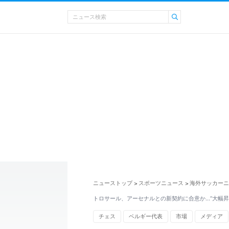
ニューストップ
スポーツニュース
海外サッカーニ
>
>
トロサール、アーセナルとの新契約に合意か…“大幅昇
チェス
ベルギー代表
市場
メディア
マンチェスター・ユナイテッド