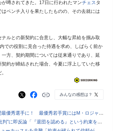
が噂されてきた。17日に行われたマン
チェス
タ
ではベンチ入りを果たしたものの、その去就には
ナルとの新契約に合意し、大幅な昇給を掴み取
ム内での役割に見合った待遇を求め、しばらく前か
。一方、契約期間については従来通りであり、延
新契約が締結された場合、今夏に浮上していた移
だ。
みんなの感想は？
⚫︎サラー、史上最多“4度目”のPFA年間最優秀選手に！ 最優秀若手賞にはM・ロジャーズが選出
⚫︎ニューカッスル、イサクの“クラブ批判”に即反論「『退団を認める』という約束を交わした事実は一切ない」
⚫︎去就注目のイサクが沈黙破る！ ニューカッスルを非難「約束が破られて信頼が失われたとき…」