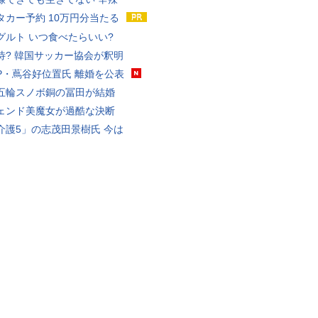
タカー予約 10万円分当たる
グルト いつ食べたらいい?
待? 韓国サッカー協会が釈明
P・蔦谷好位置氏 離婚を公表
五輪スノボ銅の冨田が結婚
ェンド美魔女が過酷な決断
介護5」の志茂田景樹氏 今は