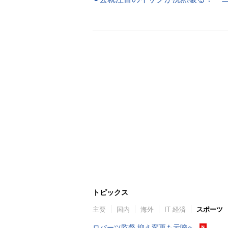
トピックス
主要
国内
海外
IT 経済
スポーツ
ロバーツ監督 抑え変更も示唆へ