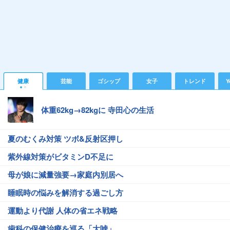
健康
芸能
ゴシップ
女子
トレンド
Y
体重62kg→82kgに 寺田心の生活
夏のむくみ対策 ツボ&反射区押し
紫外線対策がビタミンD不足に
母が娘に減量強要→家庭内別居へ
睡眠時の悩みを解消する過ごし方
運動より代謝 人体の省エネ戦略
歯科の保健治療を巡る「大嘘」