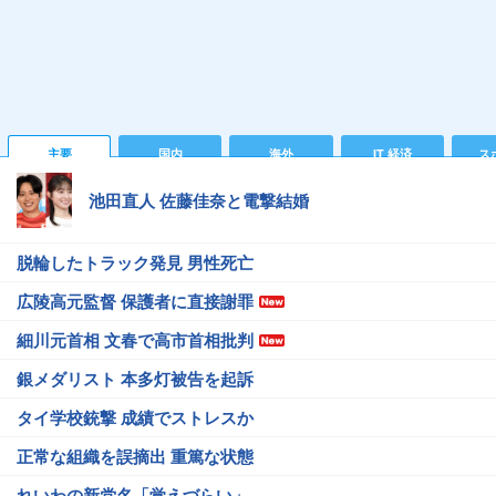
主要
国内
海外
IT 経済
ス
池田直人 佐藤佳奈と電撃結婚
脱輪したトラック発見 男性死亡
広陵高元監督 保護者に直接謝罪
細川元首相 文春で高市首相批判
銀メダリスト 本多灯被告を起訴
タイ学校銃撃 成績でストレスか
正常な組織を誤摘出 重篤な状態
れいわの新党名「覚えづらい」