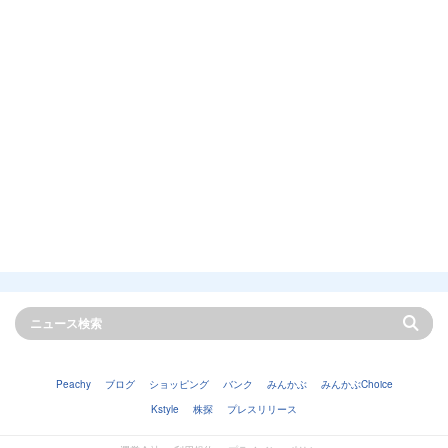
Peachy
ブログ
ショッピング
バンク
みんかぶ
みんかぶChoice
Kstyle
株探
プレスリリース