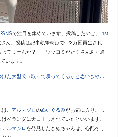
が
SNS
で注目を集めています。投稿したのは、
Inst
稿主さん。投稿は記事執筆時点で123万回再生され
入ってませんか？」「ツッコミがたくさんあり過
れています。
つけた大型犬→取って戻ってくるかと思いきや…
んは、
アルマジロ
の
ぬいぐるみ
がお気に入り。し
日はベランダに天日干しされていたといいます。
る
アルマジロ
を発見したきぬちゃんは、心配そう