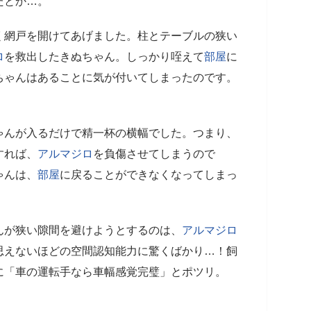
たとか…。
く網戸を開けてあげました。柱とテーブルの狭い
ロ
を救出したきぬちゃん。しっかり咥えて
部屋
に
ちゃんはあることに気が付いてしまったのです。
ゃんが入るだけで精一杯の横幅でした。つまり、
すれば、
アルマジロ
を負傷させてしまうので
ゃんは、
部屋
に戻ることができなくなってしまっ
んが狭い隙間を避けようとするのは、
アルマジロ
思えないほどの空間認知能力に驚くばかり…！飼
に「車の運転手なら車幅感覚完璧」とポツリ。