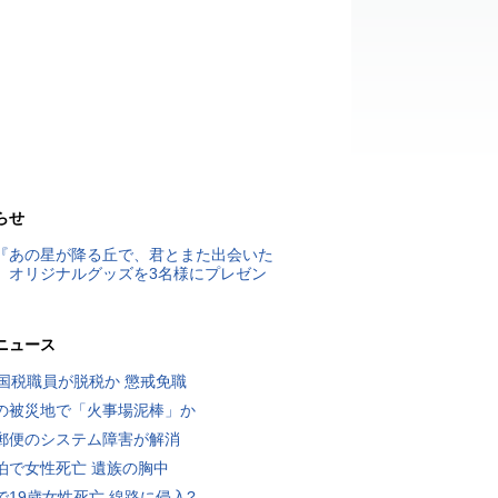
らせ
『あの星が降る丘で、君とまた出会いた
』オリジナルグッズを3名様にプレゼン
ニュース
歳国税職員が脱税か 懲戒免職
の被災地で「火事場泥棒」か
郵便のシステム障害が解消
泊で女性死亡 遺族の胸中
で19歳女性死亡 線路に侵入?