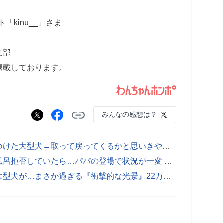
「kinu__」さま
集部
掲載しております。
みんなの感想は？
【動画：ベランダでぬいぐるみを見つけた大型犬→取って戻ってくるかと思いきや…まさかの『部屋に戻れない理由』】
『人によって態度が変わる柴犬』お風呂拒否していたら…パパの登場で状況が一変 「思わず笑った」90万再生を記録した一部始終
吊り橋を渡ろうとしたら、イカつい大型犬が…まさか過ぎる『衝撃的な光景』22万再生「子犬のつもりで草」「さすがに赤ちゃんすぎｗ」と絶賛