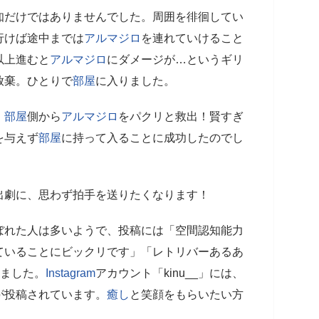
知だけではありませんでした。周囲を徘徊してい
行けば途中までは
アルマジロ
を連れていけること
以上進むと
アルマジロ
にダメージが…というギリ
放棄。ひとりで
部屋
に入りました。
、
部屋
側から
アルマジロ
をパクリと救出！賢すぎ
を与えず
部屋
に持って入ることに成功したのでし
出劇に、思わず拍手を送りたくなります！
ぼれた人は多いようで、投稿には「空間認知能力
ていることにビックリです」「レトリバーあるあ
りました。
Instagram
アカウント「kinu__」には、
が投稿されています。
癒し
と笑顔をもらいたい方