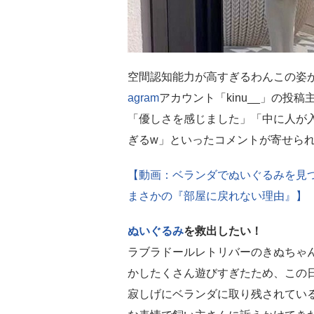
空間認知能力が高すぎるわんこの姿
agram
アカウント「kinu__」の投
「優しさを感じました」「中に人が
ぎるw」といったコメントが寄せら
【動画：ベランダでぬいぐるみを見
まさかの『部屋に戻れない理由』】
ぬいぐるみ
を救出したい！
ラブラドールレトリバーのきぬちゃ
かしたくさん遊びすぎたため、この
寂しげにベランダに取り残されてい