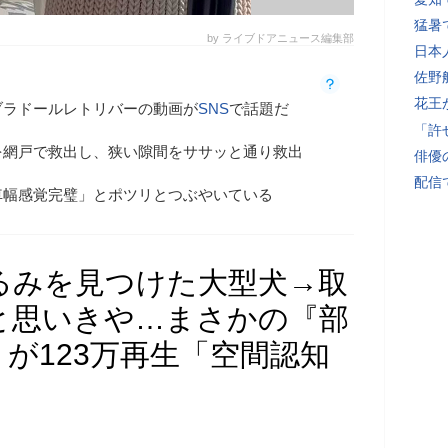
猛暑
by ライブドアニュース編集部
日本
佐野
花王
ブラドールレトリバーの動画が
SNS
で話題だ
「許
を網戸で救出し、狭い隙間をササッと通り救出
俳優
配信
車幅感覚完璧」とポツリとつぶやいている
るみを見つけた大型犬→取
と思いきや…まさかの『部
が123万再生「空間認知