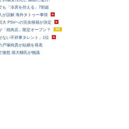
でも「冷房を控える」7割超
人が誤解 海外タトゥー事情
航大 PSVへの完全移籍が決定
が「焼肉店」限定オープン？
せない不祥事タレント」1位
の戸塚純貴が結婚を発表
で激怒 堀大輔氏が物議