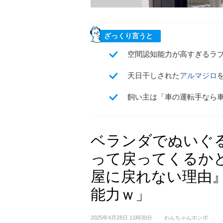
ざっくり言うと
空間認知能力が高すぎるラ
天日干しされた
アルマジロ
飼い主は「車の運転手なら
ベランダでぬいぐ
って戻ってくるか
屋に戻れない理由』
能力ｗ」
2025年4月28日 11時30分
わんちゃんホンポ