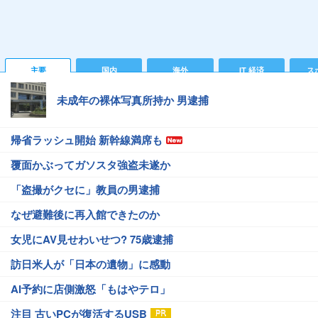
主要
国内
海外
IT 経済
ス
未成年の裸体写真所持か 男逮捕
帰省ラッシュ開始 新幹線満席も
覆面かぶってガソスタ強盗未遂か
「盗撮がクセに」教員の男逮捕
なぜ避難後に再入館できたのか
女児にAV見せわいせつ? 75歳逮捕
訪日米人が「日本の遺物」に感動
AI予約に店側激怒「もはやテロ」
注目 古いPCが復活するUSB