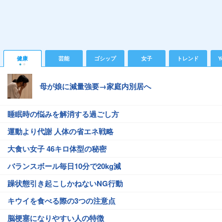
健康
芸能
ゴシップ
女子
トレンド
Y
母が娘に減量強要→家庭内別居へ
睡眠時の悩みを解消する過ごし方
運動より代謝 人体の省エネ戦略
大食い女子 46キロ体型の秘密
バランスボール毎日10分で20kg減
躁状態引き起こしかねないNG行動
キウイを食べる際の3つの注意点
脳梗塞になりやすい人の特徴