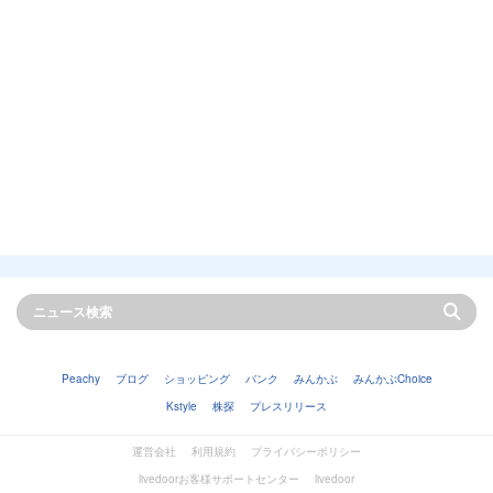
Peachy
ブログ
ショッピング
バンク
みんかぶ
みんかぶChoice
Kstyle
株探
プレスリリース
運営会社
利用規約
プライバシーポリシー
livedoorお客様サポートセンター
livedoor