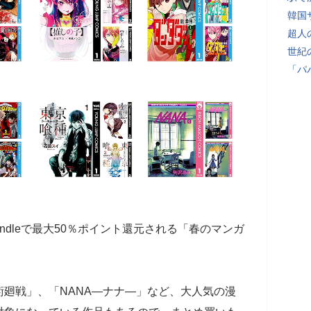
韓国
超人
世紀
「パ
Kindleで最大50％ポイント還元される「春のマンガ
廻戦」、「NANA―ナナ―」など、大人気の漫