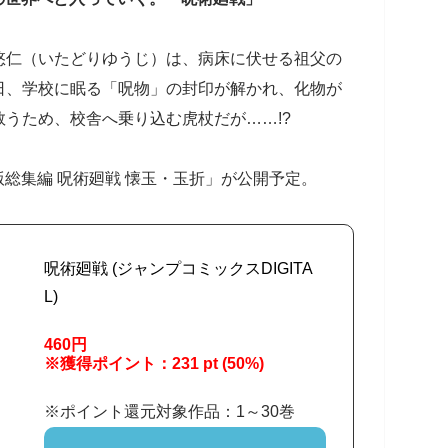
悠仁（いたどりゆうじ）は、病床に伏せる祖父の
日、学校に眠る「呪物」の封印が解かれ、化物が
うため、校舎へ乗り込む虎杖だが……!?
場版総集編 呪術廻戦 懐玉・玉折」が公開予定。
呪術廻戦 (ジャンプコミックスDIGITA
L)
460円
※獲得ポイント：231 pt (50%)
※ポイント還元対象作品：1～30巻