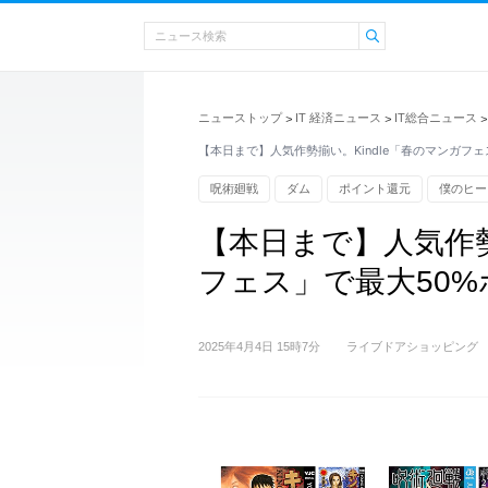
ニューストップ
IT 経済ニュース
IT総合ニュース
>
>
>
【本日まで】人気作勢揃い。Kindle「春のマンガフェ
呪術廻戦
ダム
ポイント還元
僕のヒー
出会い
【本日まで】人気作勢
フェス」で最大50
2025年4月4日 15時7分
ライブドアショッピング