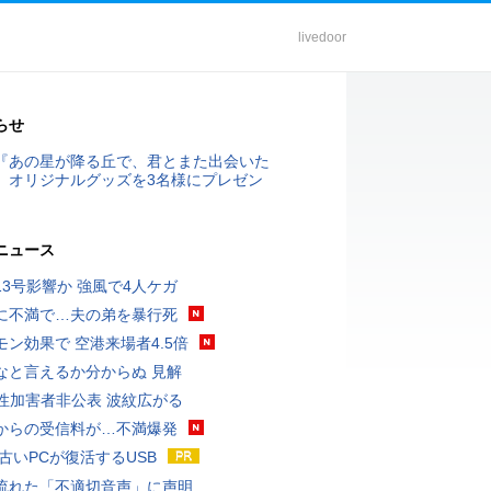
livedoor
らせ
『あの星が降る丘で、君とまた出会いた
』オリジナルグッズを3名様にプレゼン
ニュース
13号影響か 強風で4人ケガ
に不満で…夫の弟を暴行死
モン効果で 空港来場者4.5倍
なと言えるか分からぬ 見解
K性加害者非公表 波紋広がる
からの受信料が…不満爆発
 古いPCが復活するUSB
流れた「不適切音声」に声明