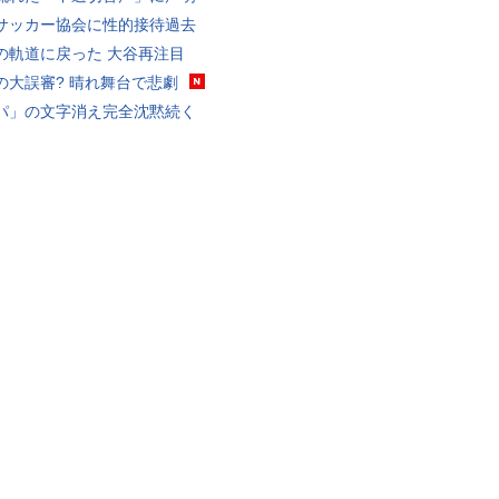
サッカー協会に性的接待過去
の軌道に戻った 大谷再注目
の大誤審? 晴れ舞台で悲劇
パ」の文字消え完全沈黙続く