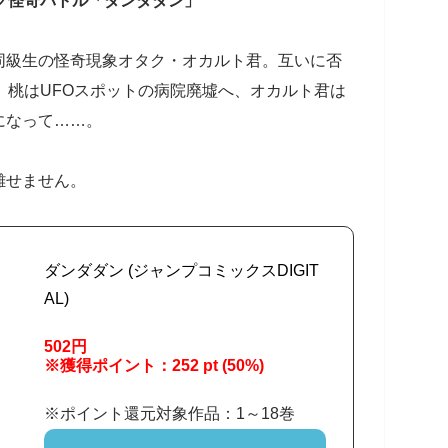
ック怪奇バトル「ダンダダン」
同級生の怪奇現象オタク・オカルト君。互いに否
、桃はUFOスポットの病院廃墟へ、オカルト君は
になって……。
離せません。
ダンダダン (ジャンプコミックスDIGIT
AL)
502円
※獲得ポイント：252 pt (50%)
※ポイント還元対象作品：1～18巻