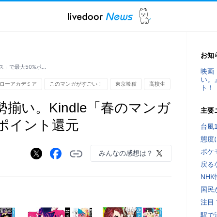
お知
ス」で最大50%ポ…
映画
い。
ローアカデミア
このマンガがすごい！
東京喰種
高校生
ト！
揃い。Kindle「春のマンガ
主要
%ポイント還元
台風
態度
ポケ
みんなの感想は？
戻る
NH
国民
注目
駅で