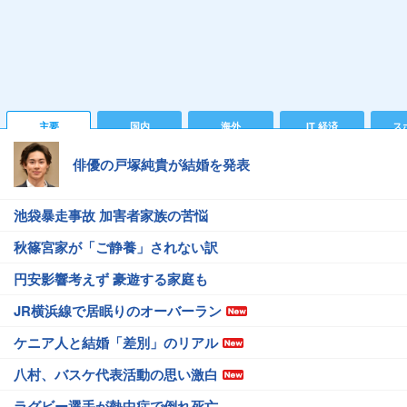
主要
国内
海外
IT 経済
ス
俳優の戸塚純貴が結婚を発表
池袋暴走事故 加害者家族の苦悩
秋篠宮家が「ご静養」されない訳
円安影響考えず 豪遊する家庭も
JR横浜線で居眠りのオーバーラン
ケニア人と結婚「差別」のリアル
八村、バスケ代表活動の思い激白
ラグビー選手が熱中症で倒れ死亡