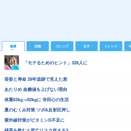
健康
芸能
ゴシップ
女子
トレンド
Y
「モテるためのヒント」326人に
容姿と寿命 28年追跡で見えた差
あたりめ 血糖値を上げない理由
体重62kg→82kgに 寺田心の生活
夏のむくみ対策 ツボ&反射区押し
紫外線対策がビタミンD不足に
緑茶を飲むと死亡リスク低まる?