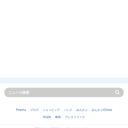
Peachy
ブログ
ショッピング
バンク
みんかぶ
みんかぶChoice
Kstyle
株探
プレスリリース