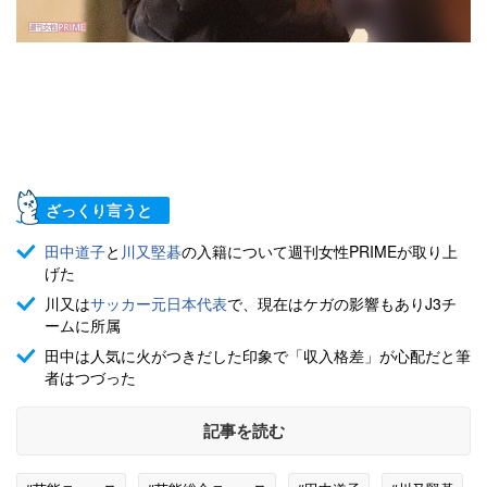
ざっくり言うと
田中道子
と
川又堅碁
の入籍について週刊女性PRIMEが取り上
げた
川又は
サッカー元日本代表
で、現在はケガの影響もありJ3チ
ームに所属
田中は人気に火がつきだした印象で「収入格差」が心配だと筆
者はつづった
記事を読む