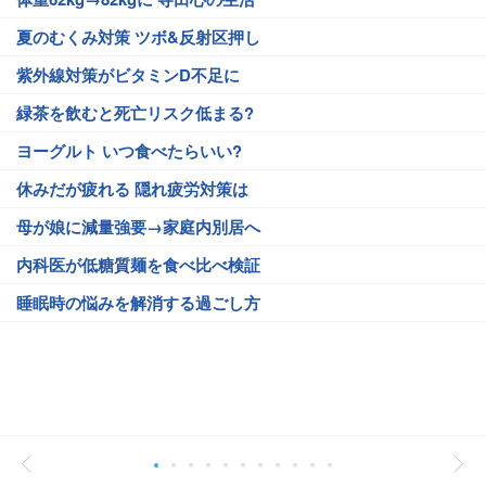
夏のむくみ対策 ツボ&反射区押し
紫外線対策がビタミンD不足に
緑茶を飲むと死亡リスク低まる?
ヨーグルト いつ食べたらいい?
休みだが疲れる 隠れ疲労対策は
母が娘に減量強要→家庭内別居へ
内科医が低糖質麺を食べ比べ検証
睡眠時の悩みを解消する過ごし方