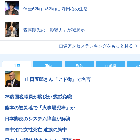
体重62kg→82kgに 寺田心の生活
森喜朗氏の「影響力」が減退か
画像アクセスランキングをもっと見る
主要
国内
海外
IT 経済
ス
山田五郎さん「アド街」で名言
25歳国税職員が脱税か 懲戒免職
熊本の被災地で「火事場泥棒」か
日本郵便のシステム障害が解消
車中泊で女性死亡 遺族の胸中