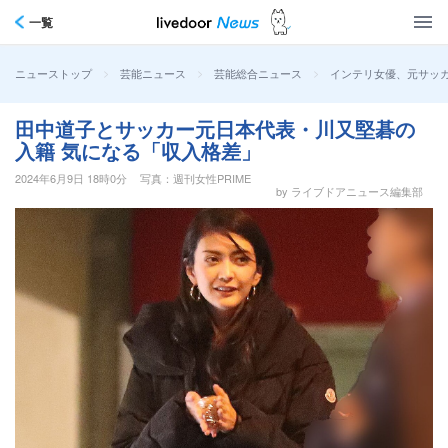
一覧
>
>
>
インテリ女優、元サッカ
ニューストップ
芸能ニュース
芸能総合ニュース
田中道子とサッカー元日本代表・川又堅碁の
入籍 気になる「収入格差」
2024年6月9日 18時0分
写真：週刊女性PRIME
by ライブドアニュース編集部