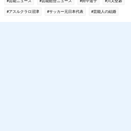
#芸能ニュース
#芸能総合ニュース
#田中道子
#川又堅碁
#アスルクラロ沼津
#サッカー元日本代表
#芸能人の結婚