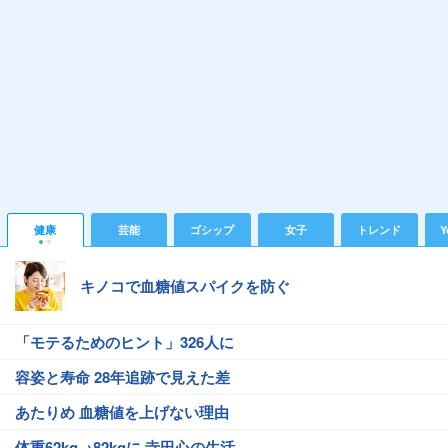
健康
芸能
ゴシップ
女子
トレンド
Y
キノコで血糖値スパイクを防ぐ
「モテるためのヒント」326人に
容姿と寿命 28年追跡で見えた差
あたりめ 血糖値を上げない理由
体重62kg→82kgに 寺田心の生活