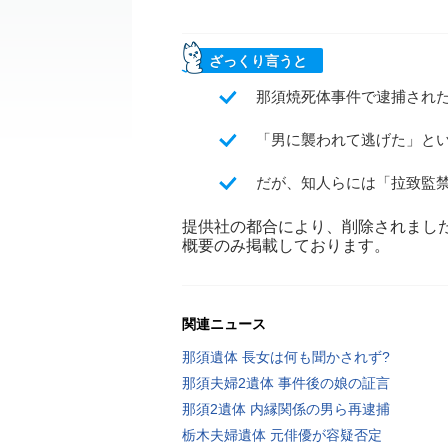
ざっくり言うと
那須焼死体事件で逮捕された
「男に襲われて逃げた」と
だが、知人らには「拉致監
提供社の都合により、削除されまし
概要のみ掲載しております。
関連ニュース
那須遺体 長女は何も聞かされず?
那須夫婦2遺体 事件後の娘の証言
那須2遺体 内縁関係の男ら再逮捕
栃木夫婦遺体 元俳優が容疑否定