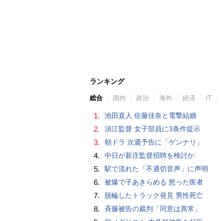
ランキング
総合
国内
政治
海外
経済
IT
1.
池田直人 佐藤佳奈と電撃結婚
2.
須江監督 女子部員に3条件提示
3.
朝ドラ 次週予告に「ゲンナリ」
4.
中日が新庄監督招聘を検討か
5.
駅で流れた「不適切音声」に声明
6.
被爆で子あきらめる 怒った医者
7.
脱輪したトラック発見 男性死亡
8.
斉藤被告の裁判「同意は異常」