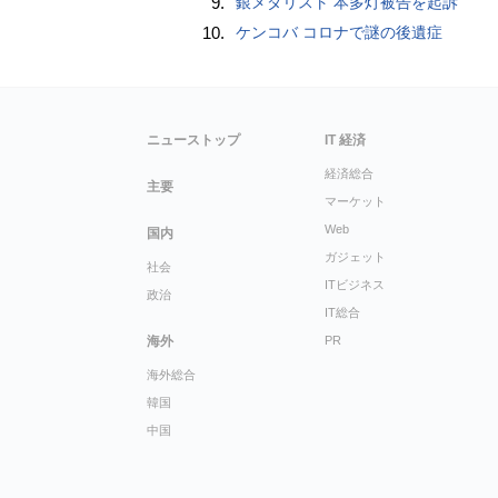
9.
銀メダリスト 本多灯被告を起訴
10.
ケンコバ コロナで謎の後遺症
ニューストップ
IT 経済
経済総合
主要
マーケット
Web
国内
ガジェット
社会
ITビジネス
政治
IT総合
海外
PR
海外総合
韓国
中国