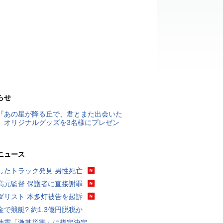
らせ
『あの星が降る丘で、君とまた出会いた
』オリジナルグッズを3名様にプレゼン
ニュース
したトラック発見 男性死亡
高元監督 保護者に直接謝罪
ダリスト 本多灯被告を起訴
金で競艇? 約1.3億円脱税か
地震「激甚災害」に指定決定