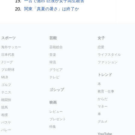
19.
一言で激昂 巨漢が女子高生殺害
20.
関東「真夏の暑さ」は終了か
スポーツ
芸能
女子
海外サッカー
芸能総合
恋愛
日本代表
音楽
ライフスタイル
Jリーグ
韓流
ファッション
プロ野球
グラビア
トレンド
MLB
テレビ
本
ゴルフ
ゴシップ
教育・仕事
テニス
からだ
格闘技
映画
マネー
競馬
レビュー
車
相撲
プレゼント
グルメ
バスケ
特集
バレー
YouTube