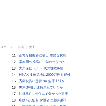
スポーツ
芸能
女子
11.
正常な組織を誤摘出 重篤な状態
12.
堂本剛の投稿に「匂わせなの?」
13.
大久保佳代子 50代の性欲事情
14.
HIKAKIN 被災地に2000万円を寄付
15.
斉藤被告に懲役7年 無罪主張か
16.
黒木啓司氏 逮捕されていたか
17.
沖縄移住 1年住んで分かった現実
18.
広陵高元監督 保護者に直接謝罪