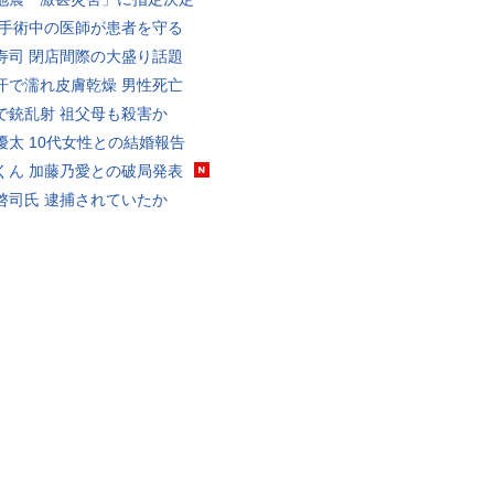
 手術中の医師が患者を守る
寿司 閉店間際の大盛り話題
汗で濡れ皮膚乾燥 男性死亡
で銃乱射 祖父母も殺害か
優太 10代女性との結婚報告
くん 加藤乃愛との破局発表
啓司氏 逮捕されていたか