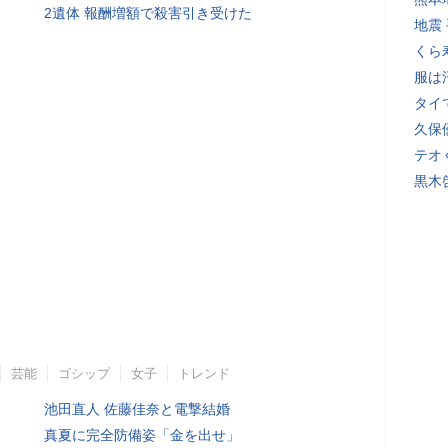
2遺体 報酬増額で殺害引き受けた
地震
くら
服は
タイ
久保
テオ
黒木
芸能
ゴシップ
女子
トレンド
池田直人 佐藤佳奈と電撃結婚
真夏に完全防備姿「金を出せ」