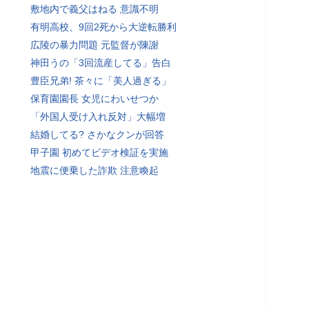
敷地内で義父はねる 意識不明
有明高校、9回2死から大逆転勝利
広陵の暴力問題 元監督が陳謝
神田うの「3回流産してる」告白
豊臣兄弟! 茶々に「美人過ぎる」
保育園園長 女児にわいせつか
「外国人受け入れ反対」大幅増
結婚してる? さかなクンが回答
甲子園 初めてビデオ検証を実施
地震に便乗した詐欺 注意喚起