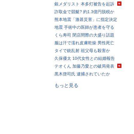
銀メダリスト 本多灯被告を起訴
詐取金で競艇? 約1.3億円脱税か
熊本地震「激甚災害」に指定決定
地震 手術中の医師が患者を守る
くら寿司 閉店間際の大盛り話題
服は汗で濡れ皮膚乾燥 男性死亡
タイで銃乱射 祖父母も殺害か
久保優太 10代女性との結婚報告
テオくん 加藤乃愛との破局発表
黒木啓司氏 逮捕されていたか
もっと見る