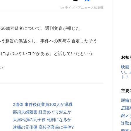
by ライブドアニュース編集部
36歳容疑者について、週刊文春が報じた
いう趣旨の供述をし、事件への関与を否定したそう
禁にはバレないコツがある」と話していたという
お知
た。
映画
い。
ト！
主要
脱輪
2遺体 事件後従業員100人が退職
広陵
那須夫婦殺害 経営めぐり対立か
銀メ
大河出演の元子役 死刑になるか
詐取
逮捕の元俳優 高校卒業前に事件?
熊本