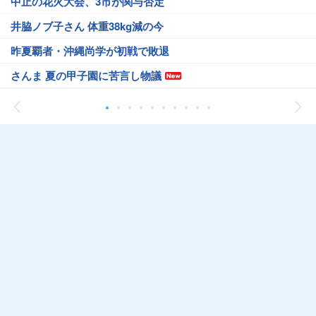
中止の花火大会、3市が関与否定
井脇ノブ子さん 体重38kg減の今
昨夏覇者・沖縄尚学が初戦で敗退
さんま 夏の甲子園に苦言し物議