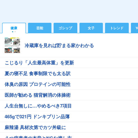
健康
芸能
ゴシップ
女子
トレンド
Y
冷蔵庫を見れば貯まる家かわかる
こじるり「人生最高体重」を更新
夏の寝不足 食事制限でも太る訳
体臭の原因 プロテインの可能性
医師が勧める 猫背解消の体操術
人生台無しに…やめるべき7項目
465gで321円 ドンキプリン品薄
麻辣湯 具材次第でカツ丼級に