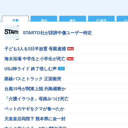
主要
国内
海外
IT 経済
ス
STARTO社が誹謗中傷ユーザー特定
子ども3人を2日半放置 母親逮捕
海水浴場 中学生と小学生が死亡
USJ神ライド 終了惜しむ声
路線バスとトラック 正面衝突
台風15号が関東上陸 列島横断か
「介護イラつき」母踏みつけ死亡
ペットのヤギをクマが食べたか
天皇皇后両陛下 熊本県に金一封