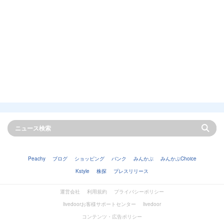
Peachy
ブログ
ショッピング
バンク
みんかぶ
みんかぶChoice
Kstyle
株探
プレスリリース
運営会社
利用規約
プライバシーポリシー
livedoorお客様サポートセンター
livedoor
コンテンツ・広告ポリシー