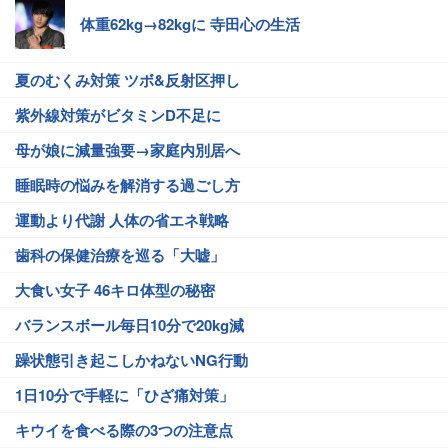
体重62kg→82kgに 寺田心の生活
夏のむくみ対策 ツボ&反射区押し
紫外線対策がビタミンD不足に
母が娘に減量強要→家庭内別居へ
睡眠時の悩みを解消する過ごし方
運動より代謝 人体の省エネ戦略
歯科の保健治療を巡る「大嘘」
大食い女子 46キロ体型の秘密
バランスボール毎日10分で20kg減
躁状態引き起こしかねないNG行動
1日10分で手軽に「ひざ痛対策」
キウイを食べる際の3つの注意点