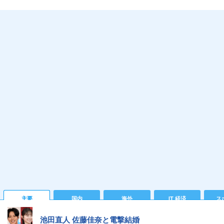
主要
国内
海外
IT 経済
ス
池田直人 佐藤佳奈と電撃結婚