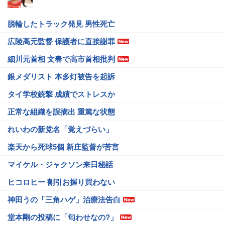
脱輪したトラック発見 男性死亡
広陵高元監督 保護者に直接謝罪
細川元首相 文春で高市首相批判
銀メダリスト 本多灯被告を起訴
タイ学校銃撃 成績でストレスか
正常な組織を誤摘出 重篤な状態
れいわの新党名「覚えづらい」
楽天から死球5個 新庄監督が苦言
マイケル・ジャクソン来日秘話
ヒコロヒー 割引お握り買わない
神田うの「三角ハゲ」治療法告白
堂本剛の投稿に「匂わせなの?」