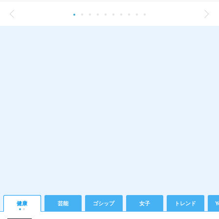
健康
芸能
ゴシップ
女子
トレンド
Y