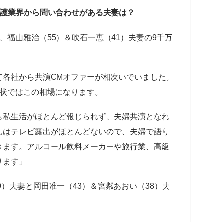
介護業界から問い合わせがある夫妻は？
、福山雅治（55）＆吹石一恵（41）夫妻の9千万
て各社から共演CMオファーが相次いでいました。
現状ではこの相場になります。
も私生活がほとんど報じられず、夫婦共演となれ
んはテレビ露出がほとんどないので、夫婦で語り
きます。アルコール飲料メーカーや旅行業、高級
ります」
9）夫妻と岡田准一（43）＆宮粼あおい（38）夫