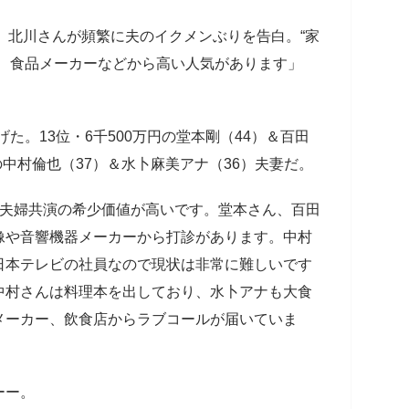
も、北川さんが頻繁に夫のイクメンぶりを告白。“家
車、食品メーカーなどから高い人気があります」
た。13位・6千500万円の堂本剛（44）＆百田
の中村倫也（37）＆水卜麻美アナ（36）夫妻だ。
、夫婦共演の希少価値が高いです。堂本さん、百田
像や音響機器メーカーから打診があります。中村
日本テレビの社員なので現状は非常に難しいです
中村さんは料理本を出しており、水卜アナも大食
メーカー、飲食店からラブコールが届いていま
ーー。