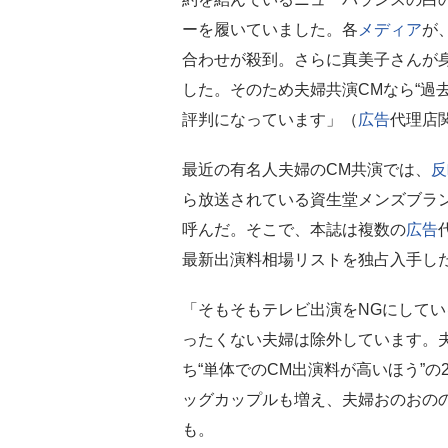
ーを履いていました。各
メディア
が
合わせが殺到。さらに真美子さんが身
した。そのため夫婦共演CMなら“過
評判になっています」（
広告
代理店
最近の有名人夫婦のCM共演では、
反
ら放送されている資生堂メンズブランド「
呼んだ。そこで、本誌は複数の
広告
最新出演料相場リストを独占入手し
「そもそもテレビ出演をNGにしてい
ったくない夫婦は除外しています。
ち“単体でのCM出演料が高いほう”の
ッグカップルも増え、夫婦おのおの
も。