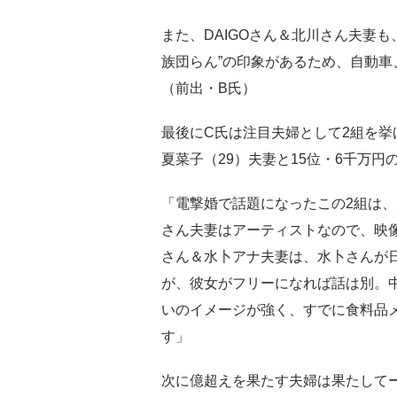
また、DAIGOさん＆北川さん夫妻
族団らん”の印象があるため、自動
（前出・B氏）
最後にC氏は注目夫婦として2組を挙げ
夏菜子（29）夫妻と15位・6千万円
「電撃婚で話題になったこの2組は
さん夫妻はアーティストなので、映
さん＆水卜アナ夫妻は、水卜さんが
が、彼女がフリーになれば話は別。
いのイメージが強く、すでに食料品
す」
次に億超えを果たす夫婦は果たして