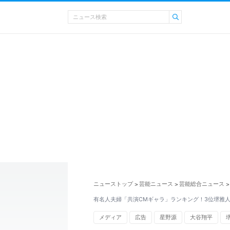
ニューストップ
芸能ニュース
芸能総合ニュース
>
>
>
有名人夫婦「共演CMギャラ」ランキング！3位堺雅人
メディア
広告
星野源
大谷翔平