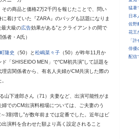
猛暑
、その商品と価格2万2千円を報じたことで、問い
日本
に着けていた『ZARA』のバッグも話題になりま
佐野
去最大級の
広告
効果がある”とクライアントの間で
花王
関係者・A氏）
「許
俳優
町隆史
（50）と
松嶋菜々子
（50）が昨年11月か
配信
SHISEIDO MEN」で“CM初共演”して話題を
代理店関係者から、有名人夫婦がCM共演した際の
た。
る山下達郎さん（71）夫妻など、出演可能性がま
夫婦でのCM出演料相場については、ご夫妻のう
2～3割増し”が数年前までは定番でした。近年はビ
の出演料を合わせた額より高く設定されること