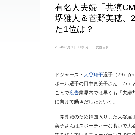
有名人夫婦「共演C
堺雅人＆菅野美穂、
た1位は？
2024年3月30日 6時0分
女性自身
ドジャース・
大谷翔平
選手（29）が
ボール選手の田中真美子さん（27）
ことで
広告
業界内では早くも「夫婦
に向けて動きだしたという。
「開幕戦のため韓国入りした大谷選
美子さんはスポーティーな装いで大
約を結んでいるニューバランスの白