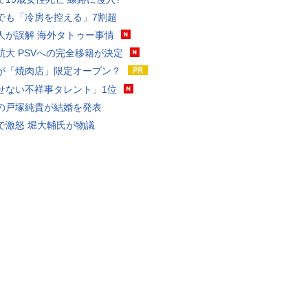
でも「冷房を控える」7割超
人が誤解 海外タトゥー事情
航大 PSVへの完全移籍が決定
が「焼肉店」限定オープン？
せない不祥事タレント」1位
の戸塚純貴が結婚を発表
で激怒 堀大輔氏が物議