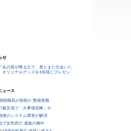
らせ
『あの星が降る丘で、君とまた出会いた
』オリジナルグッズを3名様にプレゼン
ニュース
歳国税職員が脱税か 懲戒免職
の被災地で「火事場泥棒」か
郵便のシステム障害が解消
泊で女性死亡 遺族の胸中
で19歳女性死亡 線路に侵入?