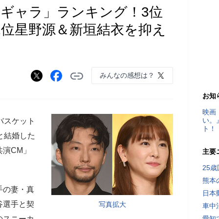
Mギャラ」ランキング！3位
2位星野源＆新垣結衣を抑え
みんなの感想は？
お知
映画
い。
バスケット
ト！
と結婚した
共演CM」
主要
25
熊本
手の妻・真
日本
谷選手と契
写真拡大
車中
のスニーカ
愛知