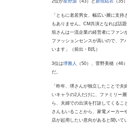
2位が
星野源
（43）と
新垣結衣
（35
「ともに老若男女、幅広い層に支持さ
もありません。CM共演となれば話
垣さんは一流企業の経営者にファン
ファッションセンスが高いので、ア
います」（前出・B氏）
3位は
堺雅人
（50）、菅野美穂（4
だ。
「昨年、堺さんが独立したことで夫
いキャラの2人だけに、ファミリー
ら、夫婦での出演を打診してくること
さんもいることから、家電メーカー
店が起用したい意向があると聞いて