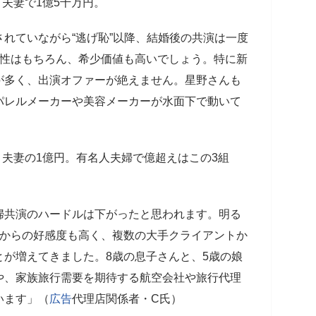
）夫妻で1億5千万円。
れていながら“逃げ恥”以降、結婚後の共演は一度
題性はもちろん、希少価値も高いでしょう。特に新
が多く、出演オファーが絶えません。星野さんも
パレルメーカーや美容メーカーが水面下で動いて
6）夫妻の1億円。有名人夫婦で億超えはこの3組
婦共演のハードルは下がったと思われます。明る
層からの好感度も高く、複数の大手クライアントか
が増えてきました。8歳の息子さんと、5歳の娘
や、家族旅行需要を期待する航空会社や旅行代理
います」（
広告
代理店関係者・C氏）