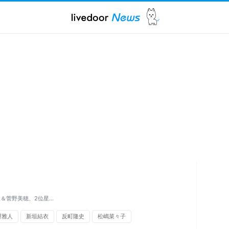
＆菅野美穂、2位星…
堺雅人
新垣結衣
反町隆史
松嶋菜々子