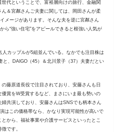
還世代ということで、富裕層向けの旅行、金融関
さん＆宮粼さんご夫妻に関しては、岡田さんが柔
のイメージがあります。そんな夫を逆に宮粼さん
界から“強い住宅”をアピールできると根強い人気が
名人カップルが5組並んでいる。なかでも注目株は
妻と、DAIGO（45）＆北川景子（37）夫妻だとい
』の藤原道長役で注目されており、安藤さんも日
女優賞をW受賞するなど、まさにいま最も勢いの
婦共演しており、安藤さんはSNSでも柄本さん
出演はこの価格帯なら、かなり実現可能性が高いで
ことから、福祉事業や介護サービスといったとこ
特徴です。