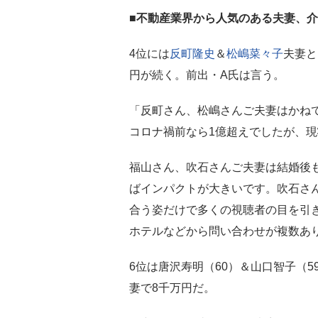
■不動産業界から人気のある夫妻、
4位には
反町隆史
＆
松嶋菜々子
夫妻と
円が続く。前出・A氏は言う。
「反町さん、松嶋さんご夫妻はかね
コロナ禍前なら1億超えでしたが、
福山さん、吹石さんご夫妻は結婚後
ばインパクトが大きいです。吹石さ
合う姿だけで多くの視聴者の目を引
ホテルなどから問い合わせが複数あ
6位は唐沢寿明（60）＆山口智子（5
妻で8千万円だ。