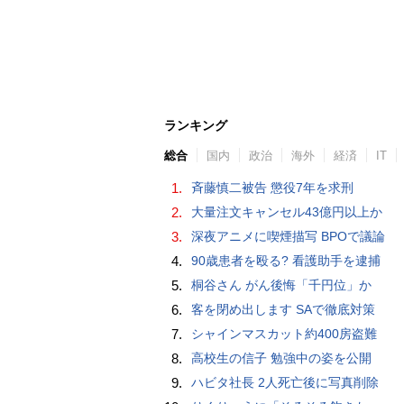
ランキング
総合
国内
政治
海外
経済
IT
1.
斉藤慎二被告 懲役7年を求刑
2.
大量注文キャンセル43億円以上か
3.
深夜アニメに喫煙描写 BPOで議論
4.
90歳患者を殴る? 看護助手を逮捕
5.
桐谷さん がん後悔「千円位」か
6.
客を閉め出します SAで徹底対策
7.
シャインマスカット約400房盗難
8.
高校生の信子 勉強中の姿を公開
9.
ハビタ社長 2人死亡後に写真削除