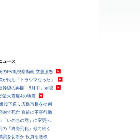
ニュース
氏のPV風視察動画 立憲激怒
隣が民泊「トラウマなった」
新幹線の再開「8月中」示唆
で最大震度4の地震
原爆投下巡り広島市長を批判
発砲で死亡 直前に不審行動
わ「いのちの党」に変更へ
刑の「終身刑化」傾向続く
標識を切断か 役員を送検