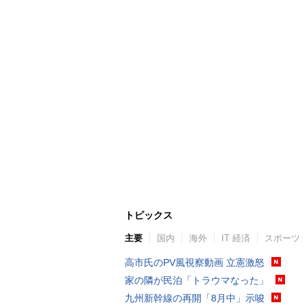
トピックス
主要
国内
海外
IT 経済
スポーツ
高市氏のPV風視察動画 立憲激怒
家の隣が民泊「トラウマなった」
九州新幹線の再開「8月中」示唆