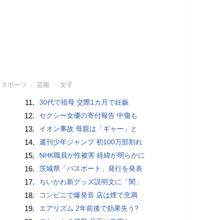
スポーツ
芸能
女子
11.
30代で祖母 交際1カ月で妊娠
12.
セクシー女優の寄付報告 中傷も
13.
イオン事故 母親は「ギャー」と
14.
週刊少年ジャンプ 初100万部割れ
15.
NHK職員が性被害 経緯が明らかに
16.
茨城県「パスポート」発行を発表
17.
ちいかわ新グッズ説明文に「闇」
18.
コンビニで爆発音 店は煙で充満
19.
エアリズム 2年前後で効果失う?