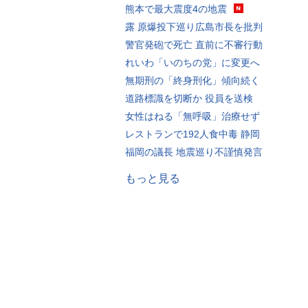
熊本で最大震度4の地震
露 原爆投下巡り広島市長を批判
警官発砲で死亡 直前に不審行動
れいわ「いのちの党」に変更へ
無期刑の「終身刑化」傾向続く
道路標識を切断か 役員を送検
女性はねる「無呼吸」治療せず
レストランで192人食中毒 静岡
福岡の議長 地震巡り不謹慎発言
もっと見る