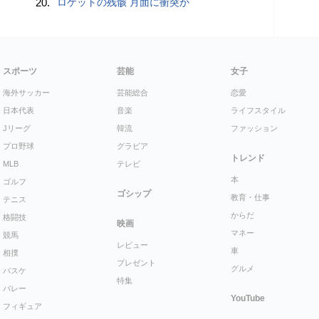
20.
ロケットの残骸 月面に衝突か
スポーツ
芸能
女子
海外サッカー
芸能総合
恋愛
日本代表
音楽
ライフスタイル
Jリーグ
韓流
ファッション
プロ野球
グラビア
トレンド
MLB
テレビ
本
ゴルフ
ゴシップ
教育・仕事
テニス
からだ
格闘技
映画
マネー
競馬
レビュー
車
相撲
プレゼント
グルメ
バスケ
特集
バレー
YouTube
フィギュア