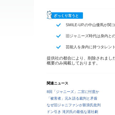
ざっくり言うと
SMILE-UP.の中山優馬が
旧ジャニーズ時代は身内と
芸能人を身内に持つタレン
提供社の都合により、削除されまし
概要のみ掲載しております。
関連ニュース
8回「ジャニーズ」二宮に忖度か
「被害者」元Jr.語る裁判と矛盾
なぜ旧ジャニファンが新浪氏批判
ドン引き 滝沢氏の最低な退社劇