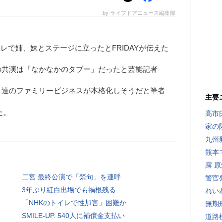
by ライブドアニュース編集部
関コレで姉、妹とステージに立ったとFRIDAYが伝えた
の共演は「なかなかのタブー」だったと芸能記者
ト達のファミリービジネスが本格化しそうだと筆者
主要
た。
高市
家の
九州
熊本
露 
二宮 最終公演で「禁句」を連呼
警官
3年ぶり紅白出場でも禍根残る
れい
「NHKのトイレで性加害」困難か
無期
SMILE-UP. 540人に補償金支払い
道路