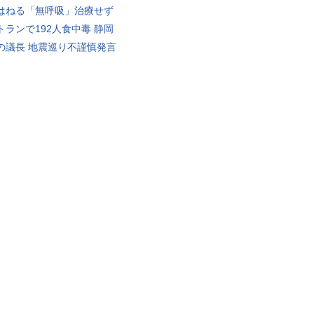
はねる「無呼吸」治療せず
トランで192人食中毒 静岡
の議長 地震巡り不謹慎発言