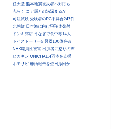
任天堂 熊本地震被災者へ対応も
志らく コア層との溝深まるか
司法試験 受験者のPC不具合247件
北朝鮮 日本海に向け飛翔体発射
ドンキ露店 うなぎで食中毒14人
トイストーリー5 興収100億突破
NHK職員性被害 出演者に怒りの声
ヒカキン ONICHA1.4万本を支援
ホモサピ 離婚報告を翌日撤回か