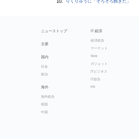
10.
りくりゅうに「そろそろ飽きた」
ニューストップ
IT 経済
経済総合
主要
マーケット
Web
国内
ガジェット
社会
ITビジネス
政治
IT総合
海外
PR
海外総合
韓国
中国