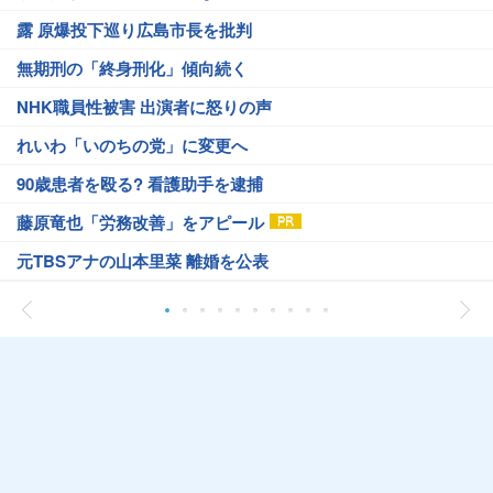
露 原爆投下巡り広島市長を批判
無期刑の「終身刑化」傾向続く
NHK職員性被害 出演者に怒りの声
れいわ「いのちの党」に変更へ
90歳患者を殴る? 看護助手を逮捕
藤原竜也「労務改善」をアピール
元TBSアナの山本里菜 離婚を公表