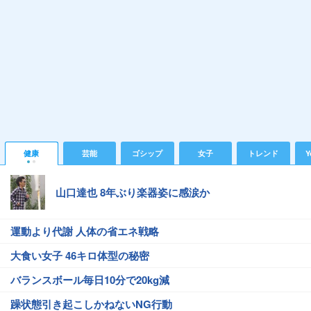
健康
芸能
ゴシップ
女子
トレンド
Y
山口達也 8年ぶり楽器姿に感涙か
運動より代謝 人体の省エネ戦略
大食い女子 46キロ体型の秘密
バランスボール毎日10分で20kg減
躁状態引き起こしかねないNG行動