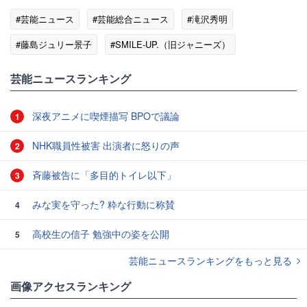
#芸能ニュース
#芸能総合ニュース
#滝沢秀明
#藤島ジュリー景子
#SMILE-UP.（旧ジャニーズ）
#エンタメ・芸能ニュース
芸能ニュースランキング
深夜アニメに喫煙描写 BPOで議論
1
NHK職員性被害 出演者に怒りの声
2
斉藤被告に「多目的トイレ以下」
3
みな実を守った? 粋な行動に称賛
4
高校生の信子 勉強中の姿を公開
5
芸能ニュースランキングをもっと見る
画像アクセスランキング