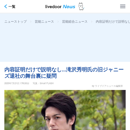
一覧
>
>
>
内容証明だけで説明なし
ニューストップ
芸能ニュース
芸能総合ニュース
内容証明だけで説明なし...滝沢秀明氏の旧ジャニー
ズ退社の舞台裏に疑問
2025年7月21日 17時30分
写真：Smart FLASH
by ライブドアニュース編集部