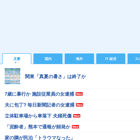
主要
国内
海外
IT 経済
ス
関東「真夏の暑さ」は終了か
7歳に暴行か 施設従業員の女逮捕
夫に包丁? 毎日新聞記者の女逮捕
立体駐車場から車落下 夫婦死傷
「泥酔者」熊本で通報が頻発か
家の隣が民泊「トラウマなった」