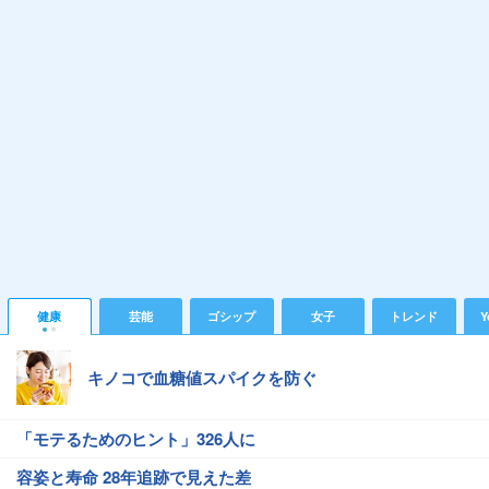
健康
芸能
ゴシップ
女子
トレンド
Y
キノコで血糖値スパイクを防ぐ
「モテるためのヒント」326人に
容姿と寿命 28年追跡で見えた差