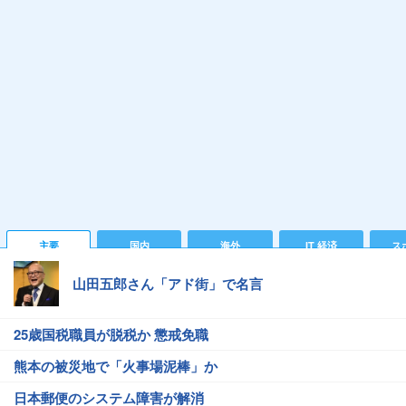
主要
国内
海外
IT 経済
ス
山田五郎さん「アド街」で名言
25歳国税職員が脱税か 懲戒免職
熊本の被災地で「火事場泥棒」か
日本郵便のシステム障害が解消