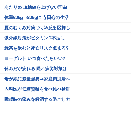
あたりめ 血糖値を上げない理由
体重62kg→82kgに 寺田心の生活
夏のむくみ対策 ツボ&反射区押し
紫外線対策がビタミンD不足に
緑茶を飲むと死亡リスク低まる?
ヨーグルト いつ食べたらいい?
休みだが疲れる 隠れ疲労対策は
母が娘に減量強要→家庭内別居へ
内科医が低糖質麺を食べ比べ検証
睡眠時の悩みを解消する過ごし方