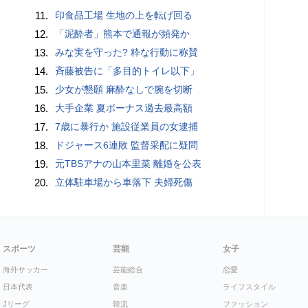
11.
印食品工場 生地の上を転げ回る
12.
「泥酔者」熊本で通報が頻発か
13.
みな実を守った? 粋な行動に称賛
14.
斉藤被告に「多目的トイレ以下」
15.
少女が懇願 麻酔なしで腕を切断
16.
大手企業 夏ボーナス過去最高額
17.
7歳に暴行か 施設従業員の女逮捕
18.
ドジャース6連敗 監督采配に疑問
19.
元TBSアナの山本里菜 離婚を公表
20.
立体駐車場から車落下 夫婦死傷
スポーツ
芸能
女子
海外サッカー
芸能総合
恋愛
日本代表
音楽
ライフスタイル
Jリーグ
韓流
ファッション