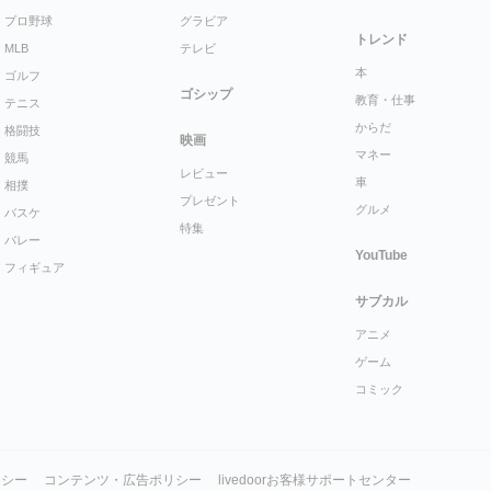
プロ野球
グラビア
トレンド
MLB
テレビ
本
ゴルフ
ゴシップ
教育・仕事
テニス
からだ
格闘技
映画
マネー
競馬
レビュー
車
相撲
プレゼント
グルメ
バスケ
特集
バレー
YouTube
フィギュア
サブカル
アニメ
ゲーム
コミック
リシー
コンテンツ・広告ポリシー
livedoorお客様サポートセンター