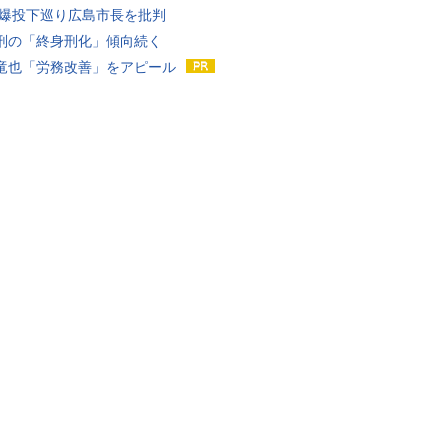
原爆投下巡り広島市長を批判
刑の「終身刑化」傾向続く
竜也「労務改善」をアピール