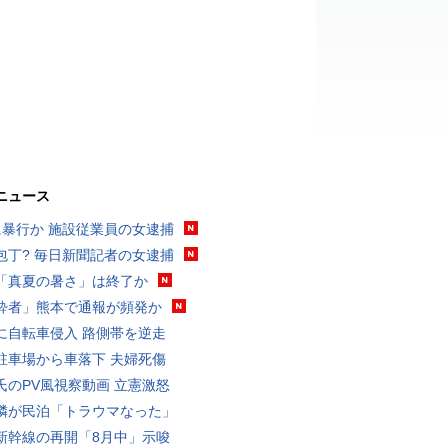
ニュース
に暴行か 施設従業員の女逮捕
包丁? 毎日新聞記者の女逮捕
「真夏の暑さ」は終了か
酔者」熊本で通報が頻発か
に自転車侵入 路側帯を逆走
駐車場から車落下 夫婦死傷
氏のPV風視察動画 立憲激怒
隣が民泊「トラウマなった」
新幹線の再開「8月中」示唆