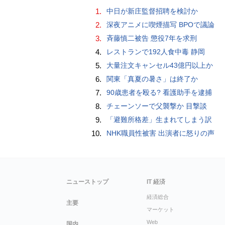
1.
中日が新庄監督招聘を検討か
2.
深夜アニメに喫煙描写 BPOで議論
3.
斉藤慎二被告 懲役7年を求刑
4.
レストランで192人食中毒 静岡
5.
大量注文キャンセル43億円以上か
6.
関東「真夏の暑さ」は終了か
7.
90歳患者を殴る? 看護助手を逮捕
8.
チェーンソーで父襲撃か 目撃談
9.
「避難所格差」生まれてしまう訳
10.
NHK職員性被害 出演者に怒りの声
ニューストップ
IT 経済
経済総合
主要
マーケット
Web
国内