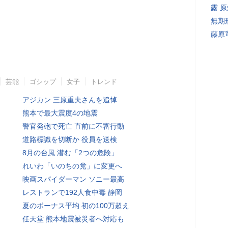
露 
無期
藤原
芸能
ゴシップ
女子
トレンド
アジカン 三原重夫さんを追悼
熊本で最大震度4の地震
警官発砲で死亡 直前に不審行動
道路標識を切断か 役員を送検
8月の台風 潜む「2つの危険」
れいわ「いのちの党」に変更へ
映画スパイダーマン ソニー最高
レストランで192人食中毒 静岡
夏のボーナス平均 初の100万超え
任天堂 熊本地震被災者へ対応も