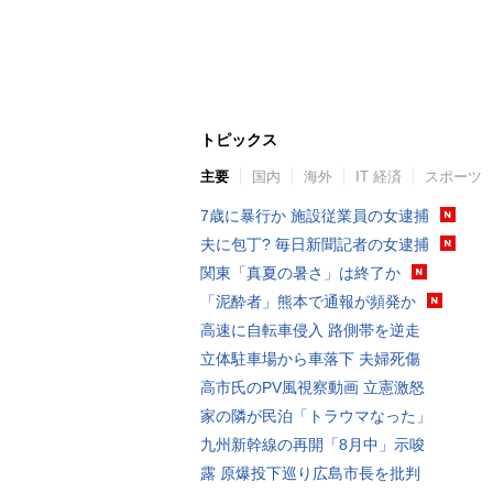
トピックス
主要
国内
海外
IT 経済
スポーツ
7歳に暴行か 施設従業員の女逮捕
夫に包丁? 毎日新聞記者の女逮捕
関東「真夏の暑さ」は終了か
「泥酔者」熊本で通報が頻発か
高速に自転車侵入 路側帯を逆走
立体駐車場から車落下 夫婦死傷
高市氏のPV風視察動画 立憲激怒
家の隣が民泊「トラウマなった」
九州新幹線の再開「8月中」示唆
露 原爆投下巡り広島市長を批判