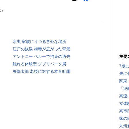
た。
水虫 家族にうつる意外な場所
江戸の銭湯 梅毒が広がった背景
アントニー ペルーで拘束の過去
主要
触れる体験型 ジブリパーク展
7歳
矢部太郎 老後に対する本音吐露
夫に
関東
「泥
高速
立体
高市
家の
九州