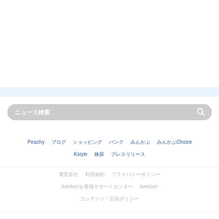
Peachy
ブログ
ショッピング
バンク
みんかぶ
みんかぶChoice
Kstyle
株探
プレスリリース
運営会社
利用規約
プライバシーポリシー
livedoorお客様サポートセンター
livedoor
コンテンツ・広告ポリシー