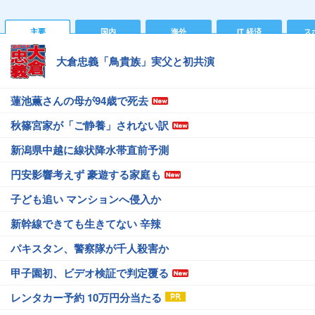
主要
国内
海外
IT 経済
ス
大倉忠義「鳥貴族」実父と初共演
蓮池薫さんの母が94歳で死去
秋篠宮家が「ご静養」されない訳
新潟県中越に線状降水帯直前予測
円安影響考えず 豪遊する家庭も
子ども追い マンションへ侵入か
新幹線できても生きてない 辛辣
パキスタン、警察隊が千人殺害か
甲子園初、ビデオ検証で判定覆る
レンタカー予約 10万円分当たる