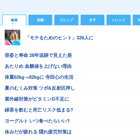
健康
芸能
ゴシップ
女子
トレンド
Y
「モテるためのヒント」326人に
容姿と寿命 28年追跡で見えた差
あたりめ 血糖値を上げない理由
体重62kg→82kgに 寺田心の生活
夏のむくみ対策 ツボ&反射区押し
紫外線対策がビタミンD不足に
緑茶を飲むと死亡リスク低まる?
ヨーグルト いつ食べたらいい?
休みだが疲れる 隠れ疲労対策は