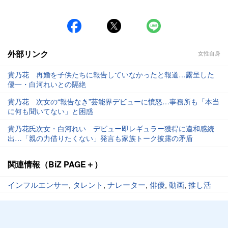
外部リンク
女性自身
貴乃花 再婚を子供たちに報告していなかったと報道…露呈した
優一・白河れいとの隔絶
貴乃花 次女の“報告なき”芸能界デビューに憤怒…事務所も「本当
に何も聞いてない」と困惑
貴乃花氏次女・白河れい デビュー即レギュラー獲得に違和感続
出…「親の力借りたくない」発言も家族トーク披露の矛盾
関連情報（BiZ PAGE＋）
インフルエンサー
,
タレント
,
ナレーター
,
俳優
,
動画
,
推し活