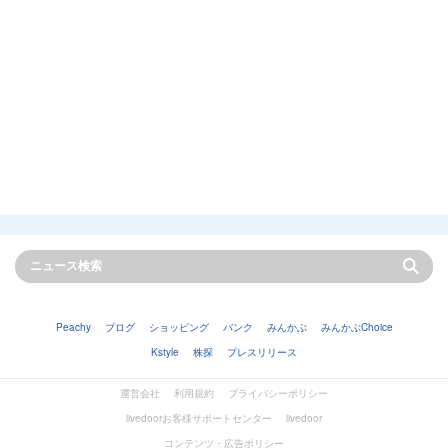
Peachy
ブログ
ショッピング
バンク
みんかぶ
みんかぶChoice
Kstyle
株探
プレスリリース
運営会社
利用規約
プライバシーポリシー
livedoorお客様サポートセンター
livedoor
コンテンツ・広告ポリシー