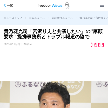
一覧
>
>
>
貴乃花光司「宮沢りえと
ニューストップ
芸能ニュース
芸能総合ニュース
貴乃花光司「宮沢りえと共演したい」の“厚顔
要求” 提携事務所とトラブル報道の陰で
2023年11月8日 11時0分