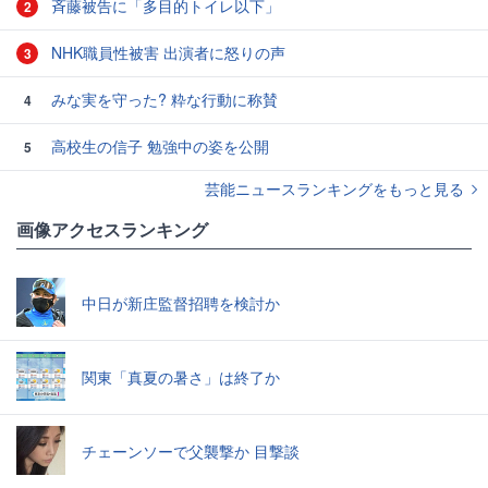
斉藤被告に「多目的トイレ以下」
2
NHK職員性被害 出演者に怒りの声
3
みな実を守った? 粋な行動に称賛
4
高校生の信子 勉強中の姿を公開
5
芸能ニュースランキングをもっと見る
画像アクセスランキング
中日が新庄監督招聘を検討か
関東「真夏の暑さ」は終了か
チェーンソーで父襲撃か 目撃談