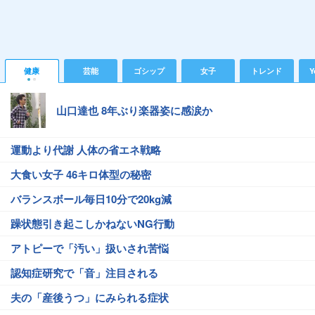
健康
芸能
ゴシップ
女子
トレンド
Y
山口達也 8年ぶり楽器姿に感涙か
運動より代謝 人体の省エネ戦略
大食い女子 46キロ体型の秘密
バランスボール毎日10分で20kg減
躁状態引き起こしかねないNG行動
アトピーで「汚い」扱いされ苦悩
認知症研究で「音」注目される
夫の「産後うつ」にみられる症状