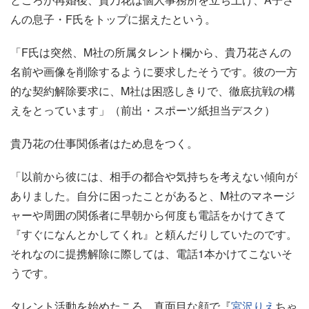
んの息子・F氏をトップに据えたという。
「F氏は突然、M社の所属タレント欄から、貴乃花さんの
名前や画像を削除するように要求したそうです。彼の一方
的な契約解除要求に、M社は困惑しきりで、徹底抗戦の構
えをとっています」（前出・スポーツ紙担当デスク）
貴乃花の仕事関係者はため息をつく。
「以前から彼には、相手の都合や気持ちを考えない傾向が
ありました。自分に困ったことがあると、M社のマネージ
ャーや周囲の関係者に早朝から何度も電話をかけてきて
『すぐになんとかしてくれ』と頼んだりしていたのです。
それなのに提携解除に際しては、電話1本かけてこないそ
うです。
タレント活動を始めたころ、真面目な顔で『
宮沢りえ
ちゃ