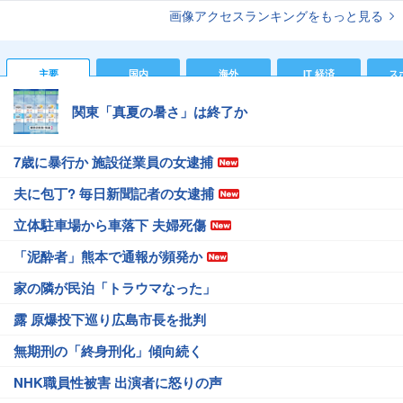
画像アクセスランキングをもっと見る
主要
国内
海外
IT 経済
ス
関東「真夏の暑さ」は終了か
7歳に暴行か 施設従業員の女逮捕
夫に包丁? 毎日新聞記者の女逮捕
立体駐車場から車落下 夫婦死傷
「泥酔者」熊本で通報が頻発か
家の隣が民泊「トラウマなった」
露 原爆投下巡り広島市長を批判
無期刑の「終身刑化」傾向続く
NHK職員性被害 出演者に怒りの声