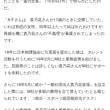
たことを『週刊文春』（10月5日号）で明らかにしたの
だ。
「A子さんは、貴乃花さんが17歳のときに交際していた、
いわば初恋の女性。30年以上たって結ばれたわけですが、
再婚を機に貴乃花さんの“不義理”が暴露されてしまったの
です。
’18年に日本相撲協会に引退届を提出した彼は、タレント
活動を行うために’19年2月にM社と業務提携を結びまし
た。芸能界のことは詳しくない貴乃花さんがM社にサポー
トを依頼したのです。
さらに’19年5月に彼が『一般社団法人貴乃花道場』を設立
した際には、M社が多額の費用を立て替えていたとも報じ
られています」（前出・スポーツ紙芸能担当デスク）
ところが再婚後、貴乃花は個人事務所を立ち上げ、A子さ