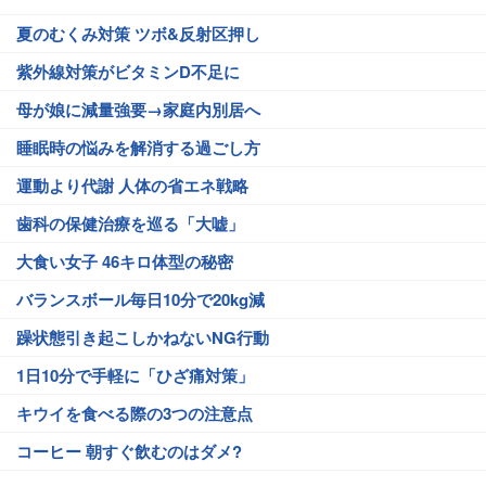
夏のむくみ対策 ツボ&反射区押し
紫外線対策がビタミンD不足に
母が娘に減量強要→家庭内別居へ
睡眠時の悩みを解消する過ごし方
運動より代謝 人体の省エネ戦略
歯科の保健治療を巡る「大嘘」
大食い女子 46キロ体型の秘密
バランスボール毎日10分で20kg減
躁状態引き起こしかねないNG行動
1日10分で手軽に「ひざ痛対策」
キウイを食べる際の3つの注意点
コーヒー 朝すぐ飲むのはダメ?