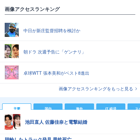
画像アクセスランキング
中日が新庄監督招聘を検討か
朝ドラ 次週予告に「ゲンナリ」
卓球WTT 張本美和がベスト8進出
画像アクセスランキングをもっと見る
主要
国内
海外
IT 経済
ス
池田直人 佐藤佳奈と電撃結婚
脱輪したトラック発見 男性死亡