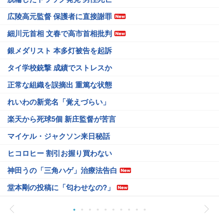
広陵高元監督 保護者に直接謝罪
細川元首相 文春で高市首相批判
銀メダリスト 本多灯被告を起訴
タイ学校銃撃 成績でストレスか
正常な組織を誤摘出 重篤な状態
れいわの新党名「覚えづらい」
楽天から死球5個 新庄監督が苦言
マイケル・ジャクソン来日秘話
ヒコロヒー 割引お握り買わない
神田うの「三角ハゲ」治療法告白
堂本剛の投稿に「匂わせなの?」