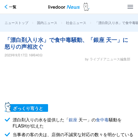
一覧
>
>
>
「漂白剤入り水」で食中毒
ニューストップ
国内ニュース
社会ニュース
「漂白剤入り水」で食中毒騒動、「銀座 天一」に
怒りの声相次ぐ
2023年9月17日 16時40分
by ライブドアニュース編集部
ざっくり言うと
漂白剤入りの水を提供した「
銀座
天一」の
食中毒
騒動を
FLASHが伝えた
当事者の客の夫は、店側の不誠実な対応の数々を明かしている