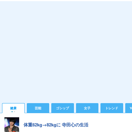
健康
芸能
ゴシップ
女子
トレンド
Y
体重62kg→82kgに 寺田心の生活